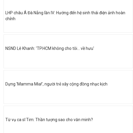
LHP châu Á Đà Nẵng lần IV: Hướng đến hệ sinh thái điện ảnh hoàn
chỉnh
NSND Lê Khanh: 'TP.HCM không cho tôi… về hưu'
Dựng 'Mamma Mia!', người trẻ xây cộng đồng nhạc kịch
Từ vụ ca sĩ Tim: Thần tượng sao cho văn minh?