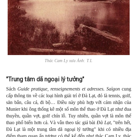
Thác Cam Ly xưa Ảnh: T.L
"Trung tâm dã ngoại lý tưởng"
Sách
Guide pratique, renseignements et adresses. Saïgon
cung
cấp thông tin về các loại hình giải trí ở Đà Lạt, đó là tennis, golf,
săn bắn, câu cá, đi bộ… Điều này phù hợp với cảm nhận của
Munier khi ông thống kê một số môn thể thao ở Đà Lạt như đua
thuyền, quần vợt, golf chín lỗ. Tuy nhiên, quần vợt là môn thể
thao phổ biến hơn cả. Và vẫn theo tác giả bài
Đà Lạt
, "trên hết,
Đà Lạt là một trung tâm dã ngoại lý tưởng" khi có nhiều địa
điểm tham quan ấn tượng có thể kể đến như thác Cam Ly, thác