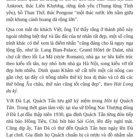
Ankroet, thác Liên Khương, rừng tình yêu (Thung lũng Tình
yêu), hồ Than Thở, thác Pongour "một thác nước lớn nằm giữa
một khung cảnh hoang dã rộng lớn".
Qua con mắt du khách Việt, ông Tư thấy rằng ở thành phố này
ngoài những biệt thự và lâu đài của tư nhân rất đẹp, một số công
trình khác có thể xem là điểm nhấn "cũng đáng cho là nguy nga
lộng lẫy, như là: Lang Bian-Palace, Grand Hôtel de Dalat, nhà
chợ cất theo lối La Mã (style Romain), nhà ga xe lửa kiến trúc
theo kiểu tối tân, tuy nhỏ hơn nhà ga Hà Nội, song kiểu vỡ tốt
đẹp hơn nhiều. Dinh quan Khâm sứ cất trên một cái nổng cao
gần chợ, tại đây có trồng nhiều thứ kỳ hoa dị thảo và có đủ các
thứ bông Âu châu, thứ nào cũng tốt cũng đẹp", theo
Hải Long
du ký
.
Với Đà Lạt, Quách Tấn lưu giữ kỷ niệm trong
Hồi ký Quách
Tấn
. Trong thời gian làm việc tại tòa sứ Đồng Nai Thượng đóng
ở Đà Lạt đầu thập niên 1930, gia đình Quách Tấn từng đón tiếp
nhà báo Hồng Tiêu, Chủ bút báo
Sài Gòn,
lên đây nghỉ mát.
Cũng dịp ấy, Tản Đà có thư đến Quách Tấn hẹn ngày lên Đà
Lạt chơi. Gia đình họ Quách chuẩn bị cả rượu và đồ nhắm sẵn