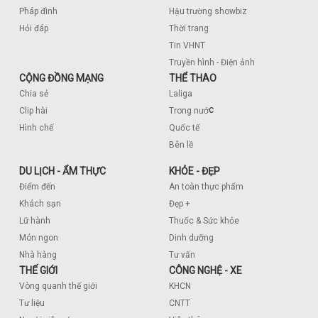
Pháp đình
Hậu trường showbiz
Hỏi đáp
Thời trang
Tin VHNT
Truyền hình - Điện ảnh
CỘNG ĐỒNG MẠNG
THỂ THAO
Chia sẻ
Laliga
c
Clip hài
Trong nướ
Hình chế
Quốc tế
Bên lề
DU LỊCH - ẨM THỰC
KHỎE - ĐẸP
Điểm đến
An toàn thực phẩm
Khách sạn
Đẹp +
Lữ hành
Thuốc & Sức khỏe
Món ngon
Dinh dưỡng
Nhà hàng
Tư vấn
THẾ GIỚI
CÔNG NGHỆ - XE
Vòng quanh thế giới
KHCN
Tư liệu
CNTT