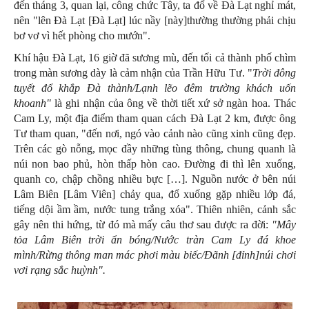
đến tháng 3, quan lại, công chức Tây, ta đổ về Đà Lạt nghỉ mát,
nên "lên Đà Lạt [Đà Lạt] lúc nầy [này]thường thường phải chịu
bơ vơ vì hết phòng cho mướn".
Khí hậu Đà Lạt, 16 giờ đã sương mù, đến tối cả thành phố chìm
trong màn sương dày là cảm nhận của Trần Hữu Tư. "
Trời đông
tuyết đổ khắp Đà thành/Lạnh lẽo đêm trường khách uốn
khoanh"
là ghi nhận của ông về thời tiết xứ sở ngàn hoa. Thác
Cam Ly, một địa điểm tham quan cách Đà Lạt 2 km, được ông
Tư tham quan, "đến nơi, ngó vào cảnh nào cũng xinh cũng đẹp.
Trên các gò nỗng, mọc đầy những tùng thông, chung quanh là
núi non bao phủ, hòn thấp hòn cao. Đường đi thì lên xuống,
quanh co, chập chồng nhiều bực […]. Nguồn nước ở bên núi
Lâm Biên [Lâm Viên] chảy qua, đổ xuống gặp nhiều lớp đá,
tiếng dội ầm ầm, nước tung trắng xóa". Thiên nhiên, cảnh sắc
gây nên thi hứng, từ đó mà mấy câu thơ sau được ra đời:
"Mây
tỏa Lâm Biên trời ẩn bóng/Nước tràn Cam Ly đá khoe
mình/Rừng thông man mác phơi màu biếc/Đãnh [đỉnh]núi chơi
vơi rạng sắc huỳnh".