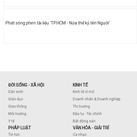
Phát sóng phim tài liệu 'TP.HCM - Nửa thế kỷ tên Người'
ĐỜI SỐNG - XÃ HỘI
KINH TẾ
Dân sinh
Kinh tế vĩ mô
Giáo dục
Doanh nhân & Doanh nghiệp
Giao thông
Thị trường
Môi trường
Đầu tư - Tài chính
Y tế
Bất động sản
PHÁP LUẬT
VĂN HÓA - GIẢI TRÍ
Tin tức
Ca nhạc