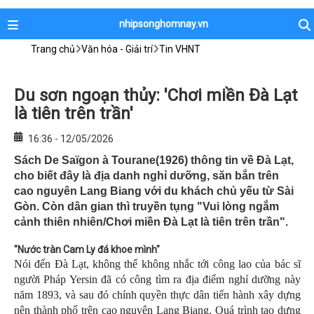
nhipsonghomnay.vn
Trang chủ
Văn hóa - Giải trí
Tin VHNT
Du sơn ngoạn thủy: 'Chơi miền Đà Lạt
là tiên trên trần'
16:36 - 12/05/2026
Sách De Saïgon à Tourane(1926) thông tin về Đà Lạt,
cho biết đây là địa danh nghỉ dưỡng, săn bắn trên
cao nguyên Lang Biang với du khách chủ yếu từ Sài
Gòn. Còn dân gian thì truyền tụng "Vui lòng ngắm
cảnh thiên nhiên/Chơi miền Đà Lạt là tiên trên trần".
"Nước tràn Cam Ly đá khoe mình"
Nói đến Đà Lạt, không thể không nhắc tới công lao của bác sĩ
người Pháp Yersin đã có công tìm ra địa điểm nghỉ dưỡng này
năm 1893, và sau đó chính quyền thực dân tiến hành xây dựng
nên thành phố trên cao nguyên Lang Biang. Quá trình tạo dựng