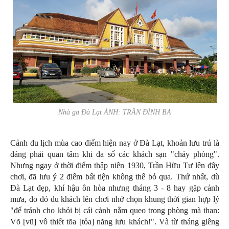
Nhà ga Đà Lạt ẢNH: TRẦN ĐÌNH BA
Cảnh du lịch mùa cao điểm hiện nay ở Đà Lạt, khoản lưu trú là
đáng phải quan tâm khi đa số các khách sạn "cháy phòng".
Nhưng ngay ở thời điểm thập niên 1930, Trần Hữu Tư lên đây
chơi, đã lưu ý 2 điểm bất tiện không thể bỏ qua. Thứ nhất, dù
Đà Lạt đẹp, khí hậu ôn hòa nhưng tháng 3 - 8 hay gặp cảnh
mưa, do đó du khách lên chơi nhớ chọn khung thời gian hợp lý
"để tránh cho khỏi bị cái cảnh nằm queo trong phòng mà than:
Võ [vũ] vô thiết tõa [tỏa] năng lưu khách!". Và từ tháng giêng