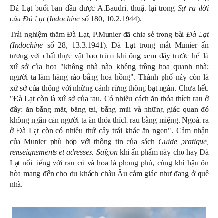
Đà Lạt buổi ban đầu được A.Baudrit thuật lại trong
Sự ra đời
của Đà Lạt
(
Indochine
số 180, 10.2.1944).
Trải nghiệm thăm Đà Lạt, P.Munier đã chia sẻ trong bài
Đà Lạt
(Indochine
số 28, 13.3.1941). Đà Lạt trong mắt Munier ấn
tượng với chất thực vật bao trùm khi ông xem đây trước hết là
xứ sở của hoa "không nhà nào không trồng hoa quanh nhà;
người ta làm hàng rào bằng hoa hồng". Thành phố này còn là
xứ sở của thông với những cánh rừng thông bạt ngàn. Chưa hết,
"Đà Lạt còn là xứ sở của rau. Có nhiều cách ăn thỏa thích rau ở
đây: ăn bằng mắt, bằng tai, bằng mũi và những giác quan đó
không ngăn cản người ta ăn thỏa thích rau bằng miệng. Ngoài ra
ở Đà Lạt còn có nhiều thứ cây trái khác ăn ngon". Cảm nhận
của Munier phù hợp với thông tin của sách
Guide pratique,
renseignements et adresses. Saïgon
khi ấn phẩm này cho hay Đà
Lạt nổi tiếng với rau củ và hoa lá phong phú, cùng khí hậu ôn
hòa mang đến cho du khách châu Âu cảm giác như đang ở quê
nhà.