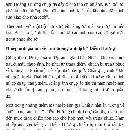
anh Hoàng Trưởng chụp đã đầy ở chỗ thợ chỉnh ảnh. Khi đó, tôi
phải tìm đến những tên tuổi chỉnh ảnh khác rồi lấy hình đã chỉnh
sửa giao cho nhà sách”.
Theo anh, với một bộ lịch 7 tờ, tất cả người mẫu sẽ được in trên
bìa. Bên trong ảnh lịch lần lượt là các ảnh của các cô gái mặc
trang phục sặc sỡ.
Nhiếp ảnh gia nói về "nữ hoàng ảnh lịch" Diễm Hương
Cũng theo tiết lộ của nhiếp ảnh gia Thái Nhàn, khi xưa mời
người mẫu chụp ảnh, họ phải tự trang điểm, chuẩn bị trang phục
vì không có khái niệm ê kíp như bây giờ. Chẳng hạn như khi
nhiếp ảnh gia Thái Nhàn gọi điện mời Diễm Hương chụp hình
thì cô sẽ tự trang điểm. Riêng ảnh chụp áo dài thì nam nhiếp ảnh
gia sẽ chuẩn bị trang phục, còn ảnh thời trang thì cô sẽ lo quần
áo.
Một trong những điểm mà nhiếp ảnh gia Thái Nhàn ấn tượng về
“nữ hoàng ảnh lịch” Diễm Hương chính là sự cẩn thận và tỉ mỉ
đến mức từng chiếc nón sao cho hợp màu với trang phục. Nam
nhiếp ảnh gia kể lại: “Diễm Hương chuẩn bị mọi thứ rất kỹ.