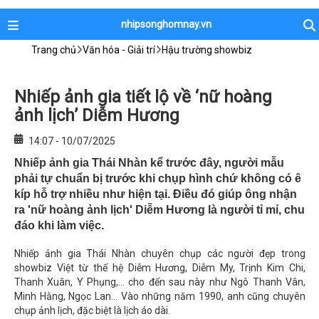
nhipsonghomnay.vn
Trang chủ
Văn hóa - Giải trí
Hậu trường showbiz
Nhiếp ảnh gia tiết lộ về ‘nữ hoàng
ảnh lịch’ Diễm Hương
14:07 - 10/07/2025
Nhiếp ảnh gia Thái Nhàn kể trước đây, người mẫu
phải tự chuẩn bị trước khi chụp hình chứ không có ê
kíp hỗ trợ nhiều như hiện tại. Điều đó giúp ông nhận
ra 'nữ hoàng ảnh lịch' Diễm Hương là người tỉ mỉ, chu
đáo khi làm việc.
Nhiếp ảnh gia Thái Nhàn chuyên chụp các người đẹp trong
showbiz Việt từ thế hệ Diễm Hương, Diễm My, Trịnh Kim Chi,
Thanh Xuân, Y Phụng,… cho đến sau này như Ngô Thanh Vân,
Minh Hằng, Ngọc Lan… Vào những năm 1990, anh cũng chuyên
chụp ảnh lịch, đặc biệt là lịch áo dài.