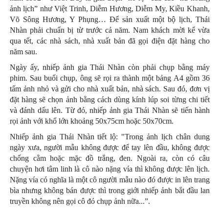
ảnh lịch” như Việt Trinh, Diễm Hương, Diễm My, Kiều Khanh,
Võ Sông Hương, Y Phụng… Để sản xuất một bộ lịch, Thái
Nhàn phải chuẩn bị từ trước cả năm. Nam khách mời kể vừa
qua tết, các nhà sách, nhà xuất bản đã gọi điện đặt hàng cho
năm sau.
Ngày ấy, nhiếp ảnh gia Thái Nhàn còn phải chụp bằng máy
phim. Sau buổi chụp, ông sẽ rọi ra thành một bảng A4 gồm 36
tấm ảnh nhỏ và gửi cho nhà xuất bản, nhà sách. Sau đó, đơn vị
đặt hàng sẽ chọn ảnh bằng cách dùng kính lúp soi từng chi tiết
và đánh dấu lên. Từ đó, nhiếp ảnh gia Thái Nhàn sẽ tiến hành
rọi ảnh với khổ lớn khoảng 50x75cm hoặc 50x70cm.
Nhiếp ảnh gia Thái Nhàn tiết lộ: "Trong ảnh lịch chân dung
ngày xưa, người mẫu không được để tay lên đầu, không được
chống cằm hoặc mặc đồ trắng, đen. Ngoài ra, còn có câu
chuyện hơi tâm linh là cô nào nặng vía thì không được lên lịch.
Nặng vía có nghĩa là một cô người mẫu nào đó được in lên trang
bìa nhưng không bán được thì trong giới nhiếp ảnh bắt đầu lan
truyền không nên gọi cô đó chụp ảnh nữa...”.