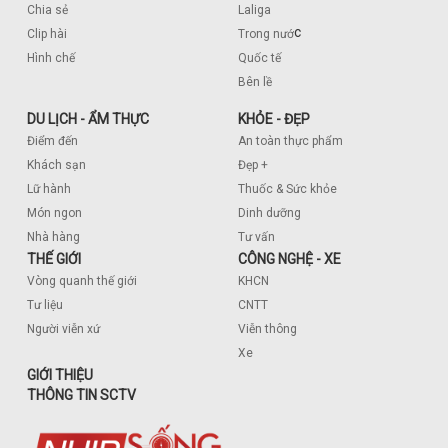
Chia sẻ
Laliga
c
Clip hài
Trong nướ
Hình chế
Quốc tế
Bên lề
DU LỊCH - ẨM THỰC
KHỎE - ĐẸP
Điểm đến
An toàn thực phẩm
Khách sạn
Đẹp +
Lữ hành
Thuốc & Sức khỏe
Món ngon
Dinh dưỡng
Nhà hàng
Tư vấn
THẾ GIỚI
CÔNG NGHỆ - XE
Vòng quanh thế giới
KHCN
Tư liệu
CNTT
Người viễn xứ
Viễn thông
Xe
GIỚI THIỆU
THÔNG TIN SCTV