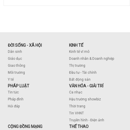
ĐỜI SỐNG - XÃ HỘI
KINH TẾ
Dân sinh
Kinh tế vĩ mô
Giáo dục
Doanh nhân & Doanh nghiệp
Giao thông
Thị trường
Môi trường
Đầu tư - Tài chính
Y tế
Bất động sản
PHÁP LUẬT
VĂN HÓA - GIẢI TRÍ
Tin tức
Ca nhạc
Pháp đình
Hậu trường showbiz
Hỏi đáp
Thời trang
Tin VHNT
Truyền hình - Điện ảnh
CỘNG ĐỒNG MẠNG
THỂ THAO