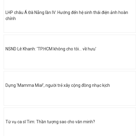
LHP châu Á Đà Nẵng lần IV: Hướng đến hệ sinh thái điện ảnh hoàn
chỉnh
NSND Lê Khanh: 'TP.HCM không cho tôi… về hưu'
Dựng 'Mamma Mia!', người trẻ xây cộng đồng nhạc kịch
Từ vụ ca sĩ Tim: Thần tượng sao cho văn minh?