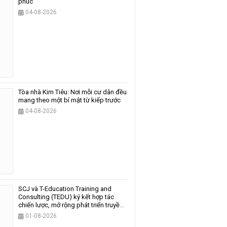
phúc
04-08-2026
Tòa nhà Kim Tiêu: Nơi mỗi cư dân đều
mang theo một bí mật từ kiếp trước
04-08-2026
SCJ và T-Education Training and
Consulting (TEDU) ký kết hợp tác
chiến lược, mở rộng phát triển truyền
thông và giáo dục
01-08-2026