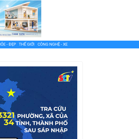
ỎE - ĐẸP
THẾ GIỚI
CÔNG NGHỆ - XE