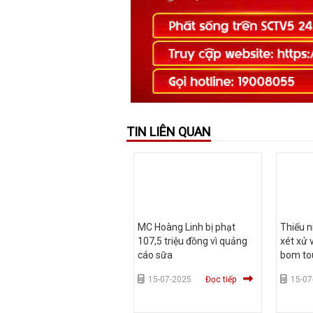
TIN LIÊN QUAN
MC Hoàng Linh bị phạt
Thiếu n
107,5 triệu đồng vì quảng
xét xử 
cáo sữa
bom tou
Swift
15-07-2025
Đọc tiếp
15-07