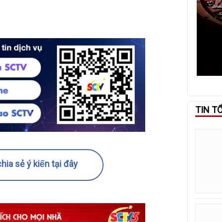
TIN T
hia sẻ ý kiến tại đây