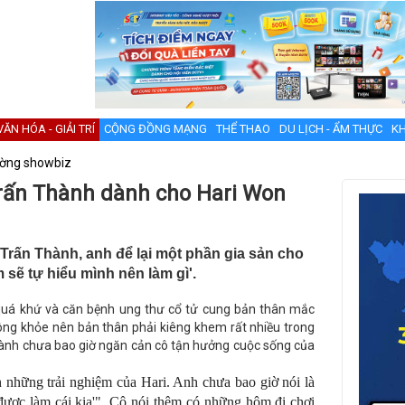
VĂN HÓA - GIẢI TRÍ
CỘNG ĐỒNG MẠNG
THỂ THAO
DU LỊCH - ẨM THỰC
KH
ường showbiz
Trấn Thành dành cho Hari Won
 Trấn Thành, anh để lại một phần gia sản cho
m sẽ tự hiểu mình nên làm gì'.
 quá khứ và căn bệnh ung thư cổ tử cung bản thân mắc
 không khỏe nên bản thân phải kiêng khem rất nhiều trong
Thành chưa bao giờ ngăn cản cô tận hưởng cuộc sống của
nh những trải nghiệm của Hari. Anh chưa bao giờ nói là
ược làm cái kia'". Cô nói thêm có những hôm đi chơi