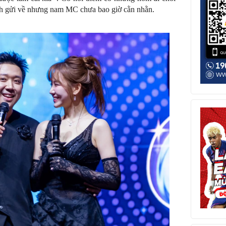
hình gửi về nhưng nam MC chưa bao giờ cằn nhằn.