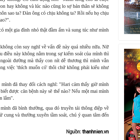
 con hay không và lúc nào cũng lo sợ bản thân sẽ không
 hôn sao ta? Đàn ông có chịu không ta? Rồi nếu họ chịu
ao?".
có một gia đình nhỏ thật đầm ấm và sung túc như mình
h không còn suy nghĩ về vấn đề này quá nhiều nữa. Nữ
ếu điều này không nằm trong sự kiểm soát của mình thì
 ngoài đường mà thấy con nít dễ thương thì mình vẫn
ng việc 'thích muốn có' thôi chứ không phải kiểu như
lộ mình đã thay đổi cách nghĩ: "Hari cảm thấy giờ mình
i biết được căn bệnh này sẽ thế nào? Nếu một mai mình
n lắm".
mình đã bình thường, qua đó truyền tải thông điệp về
ử cung và thường xuyên tầm soát, chú ý quan tâm đến
Nguồn:
thanhnien.vn