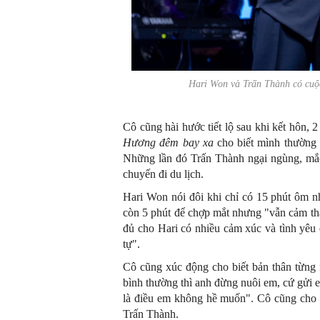
Hari Won và Trấn Thành có c
Cô cũng hài hước tiết lộ sau khi kết hôn,
Hương đêm bay xa
cho biết mình thường 
Những lần đó Trấn Thành ngại ngùng, mắ
chuyến đi du lịch.
Hari Won nói đôi khi chỉ có 15 phút ôm n
còn 5 phút để chợp mắt nhưng "vẫn cảm th
đủ cho Hari có nhiều cảm xúc và tình yêu
tự".
Cô cũng xúc động cho biết bản thân từng
bình thường thì anh đừng nuôi em, cứ gửi 
là điều em không hề muốn". Cô cũng cho b
Trấn Thành.