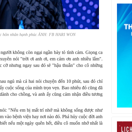
uộc hôn nhân hạnh phúc ẢNH: FB HARI WON
 2 người không còn ngại ngần bày tỏ tình cảm. Giọng ca
xuyên nói "trời ơi anh ơi, em cám ơn anh nhiều lắm".
c cỡ nhưng ngay sau đó sẽ "hậu thuẫn" cho cô những
hau ngủ mà cả hai nói chuyện đến 10 phút, sau đó chỉ
ấy cuộc sống của mình trọn vẹn. Bao nhiêu đó cũng đã
 dành cho chồng, và anh ấy cũng cảm nhận điều tương
 nói: "Nếu em bị mất trí nhớ mà không sống được như
em vào bệnh viện hay nơi nào đó. Phá hủy cuộc đời anh
iết nếu một ngày quên hết, điều cô muốn nhớ nhất là