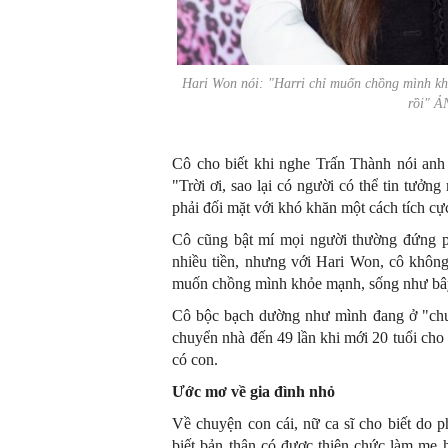
Hari Won nói: "Harri chỉ muốn chồng mình kh
rồi" 
Cô cho biết khi nghe Trấn Thành nói anh 
"Trời ơi, sao lại có người có thể tin tưở
phải đối mặt với khó khăn một cách tích c
Cô cũng bật mí mọi người thường đứng p
nhiều tiền, nhưng với Hari Won, cô khôn
muốn chồng mình khỏe mạnh, sống như bây 
Cô bộc bạch dường như mình đang ở "chu 
chuyển nhà đến 49 lần khi mới 20 tuổi cho 
có con.
Ước mơ về gia đình nhỏ
Về chuyện con cái, nữ ca sĩ cho biết do p
biết bản thân có được thiên chức làm mẹ