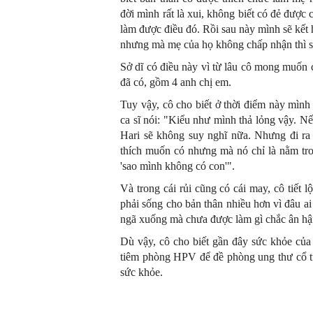
đời mình rất là xui, không biết có đẻ được
làm được điều đó. Rồi sau này mình sẽ kết
nhưng mà mẹ của họ không chấp nhận thì s
Sở dĩ có điều này vì từ lâu cô mong muốn 
đã có, gồm 4 anh chị em.
Tuy vậy, cô cho biết ở thời điểm này mìn
ca sĩ nói: "Kiểu như mình thả lỏng vậy. N
Hari sẽ không suy nghĩ nữa. Nhưng đi ra
thích muốn có nhưng mà nó chỉ là nằm tro
'sao mình không có con'".
Và trong cái rủi cũng có cái may, cô tiết 
phải sống cho bản thân nhiều hơn vì đâu a
ngã xuống mà chưa được làm gì chắc ân hậ
Dù vậy, cô cho biết gần đây sức khỏe của 
tiêm phòng HPV để đề phòng ung thư cổ t
sức khỏe.