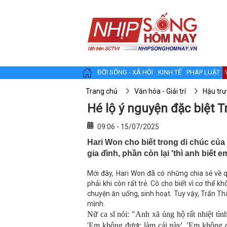
ĐỜI SỐNG - XÃ HỘI
KINH TẾ
PHÁP LUẬT
Trang chủ
Văn hóa - Giải trí
Hậu tr
Hé lộ ý nguyện đặc biệt 
09:06 - 15/07/2025
Hari Won cho biết trong di chúc của
gia đình, phần còn lại 'thì anh biết e
Mới đây, Hari Won đã có những chia sẻ về
phải khi còn rất trẻ. Cô cho biết vì cơ thể
chuyện ăn uống, sinh hoạt. Tuy vậy, Trấn 
mình.
Nữ ca sĩ nói: "Anh xã ủng hộ rất nhiệt tì
'Em không được làm cái này', 'Em không đ