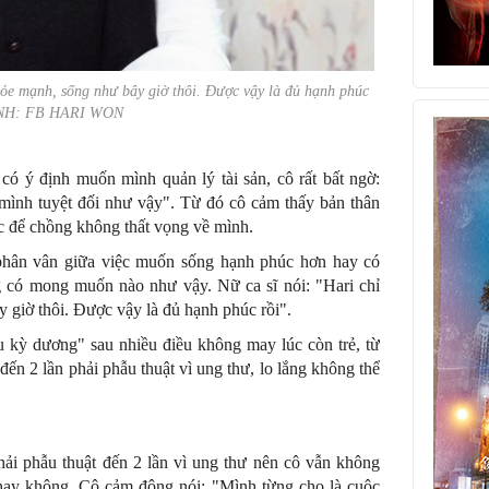
ỏe mạnh, sống như bây giờ thôi. Được vậy là đủ hạnh phúc
ẢNH: FB HARI WON
có ý định muốn mình quản lý tài sản, cô rất bất ngờ:
ng mình tuyệt đối như vậy". Từ đó cô cảm thấy bản thân
ực để chồng không thất vọng về mình.
hân vân giữa việc muốn sống hạnh phúc hơn hay có
g có mong muốn nào như vậy. Nữ ca sĩ nói: "Hari chỉ
giờ thôi. Được vậy là đủ hạnh phúc rồi".
kỳ dương" sau nhiều điều không may lúc còn trẻ, từ
đến 2 lần phải phẫu thuật vì ung thư, lo lắng không thể
hải phẫu thuật đến 2 lần vì ung thư nên cô vẫn không
 hay không. Cô cảm động nói: "Mình từng cho là cuộc