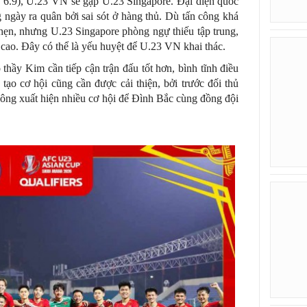
ày 6.9), U.23 VN sẽ gặp U.23 Singapore. Đại diện quốc
 ngày ra quân bởi sai sót ở hàng thủ. Dù tấn công khá
hẹn, nhưng U.23 Singapore phòng ngự thiếu tập trung,
 cao. Đây có thể là yếu huyệt để U.23 VN khai thác.
 thầy Kim cần tiếp cận trận đấu tốt hơn, bình tĩnh điều
 tạo cơ hội cũng cần được cải thiện, bởi trước đối thủ
hông xuất hiện nhiều cơ hội để Đình Bắc cùng đồng đội