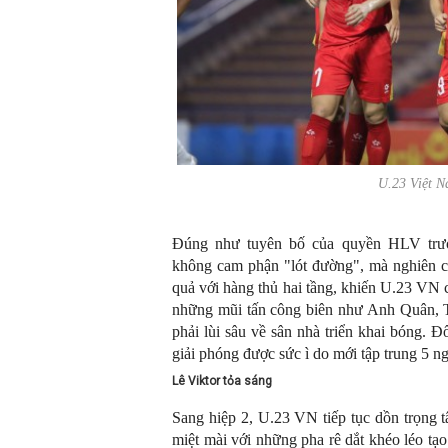
U.23 Việt 
Đúng như tuyên bố của quyền HLV trưở
không cam phận "lót đường", mà nghiên 
quả với hàng thủ hai tầng, khiến U.23 VN c
những mũi tấn công biên như Anh Quân, 
phải lùi sâu về sân nhà triển khai bóng.
giải phóng được sức ì do mới tập trung 5 
L
ê
V
iktor
tỏa sáng
Sang hiệp 2, U.23 VN tiếp tục dồn trọng t
miệt mài với những pha rê dắt khéo léo tạ