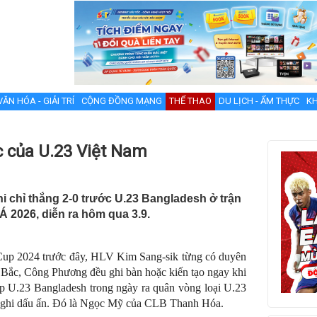
VĂN HÓA - GIẢI TRÍ
CỘNG ĐỒNG MẠNG
THỂ THAO
DU LỊCH - ẨM THỰC
KH
c của U.23 Việt Nam
i chỉ thắng 2-0 trước U.23 Bangladesh ở trận
Á 2026, diễn ra hôm qua 3.9.
p 2024 trước đây, HLV Kim Sang-sik từng có duyên
 Bắc, Công Phương đều ghi bàn hoặc kiến tạo ngay khi
gặp U.23 Bangladesh trong ngày ra quân vòng loại U.23
ẻ ghi dấu ấn. Đó là Ngọc Mỹ của CLB Thanh Hóa.