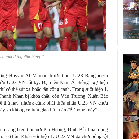
Nam tạm đứng đầu bảng C
ng Hassan Al Mamun trước trận, U.23 Bangladesh
cứu U.23 VN rất kỹ. Đại diện Nam Á phòng ngự hiệu
hỉ có thể sút xa hoặc tấn công cánh. Trong suốt hiệp 1,
Thanh Nhàn bị khóa chặt, còn Văn Trường, Xuân Bắc
 Đối thủ hay, nhưng cũng phải thừa nhận U.23 VN chưa
ngày và không có trận giao hữu nào để "nóng máy".
âm sang biên trái, nơi Phi Hoàng, Đình Bắc hoạt động
o ra cơ hội. Khác với hiệp 1, U.23 VN đã chơi bóng sệt