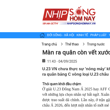
ĐỜI SỐNG - XÃ HỘI
KINH TẾ
PHÁP LUẬT
Trang chủ
Thể thao
Trong nước
Màn ra quân còn vết xướ
11:43 - 04/09/2025
U.23 VN chưa thực sự 'nóng máy' kh
ra quân bảng C vòng loại U.23 châu 
T
hói quen khởi đầu chậm
Ở giải U.23 Đông Nam Á 2025 hay AFF Cu
với những lựa chọn nhân sự bất ngờ. Xuân
được trao suất đá chính. Lần này, ở trận 
châu Á 2026, đến lượt một nhân tố mới m