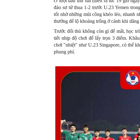
Ở lượt đấu thứ hai (diễn ra lúc 19 giờ ng
đảo sư tử thua 1-2 trước U.23 Yemen trong
tốt nhờ những mũi công khéo léo, nhanh n
thường để lộ khoảng trống ở cánh khi dâng
Trước đối thủ không còn gì để mất, học trò
tiết nhịp độ chơi để lấy trọn 3 điểm. Khâu
chơi "nhiệt" như U.23 Singapore, có thể k
phung phí.