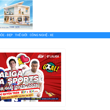
ỎE - ĐẸP
THẾ GIỚI
CÔNG NGHỆ - XE