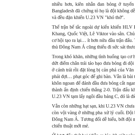
nhiều hơn, kiên nhẫn đan bóng ở tuyến 
Bangladesh đã chứng tỏ họ là đội không dễ 
và đều đặn khiến U.23 VN "khó thở".
Thế trận bế tắc ngoài dự kiến khiến HLV 
Khang, Quốc Việt, Lê Viktor vào sân. Chủ 
cơ hội tạo ra lại… ít hơn nửa đầu trận đấ
thủ Đông Nam Á cũng thiếu đi sức sát thư
Trong khó khăn, những tình huống tạo cơ h
dứt điểm chân trái táo bạo đưa bóng đi dộ
ở cánh trái rồi đặt lòng bị cản phá của V
phải đợi… phạt góc để ghi bàn. Vẫn là bài
khôn ngoan để đánh đầu đưa bóng cắt nga
thành ấn định chiến thắng 2-0. Trận đấu k
U.23 VN tạm lấy ngôi đầu bảng C, đó là đi
Vẫn còn những hạt sạn, khi U.23 VN chưa 
còn vội vàng ở những pha xử lý cuối. Đội 
Đông Nam Á. Tương đối dễ hiểu, bởi đội mới
chiến thuật mới mẻ.