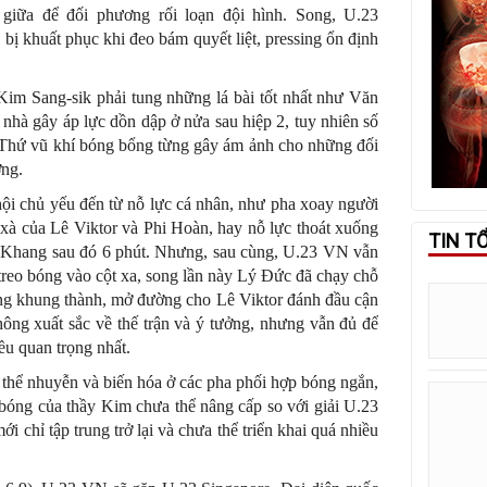
giữa để đối phương rối loạn đội hình. Song, U.23
bị khuất phục khi đeo bám quyết liệt, pressing ổn định
Kim Sang-sik phải tung những lá bài tốt nhất như Văn
nhà gây áp lực dồn dập ở nửa sau hiệp 2, tuy nhiên số
u. Thứ vũ khí bóng bổng từng gây ám ảnh cho những đối
ơng.
ội chủ yếu đến từ nỗ lực cá nhân, như pha xoay người
i xà của Lê Viktor và Phi Hoàn, hay nỗ lực thoát xuống
TIN T
ăn Khang sau đó 6 phút. Nhưng, sau cùng, U.23 VN vẫn
 treo bóng vào cột xa, song lần này Lý Đức đã chạy chỗ
ng khung thành, mở đường cho Lê Viktor đánh đầu cận
hông xuất sắc về thế trận và ý tưởng, nhưng vẫn đủ để
ều quan trọng nhất.
thể nhuyễn và biến hóa ở các pha phối hợp bóng ngắn,
bóng của thầy Kim chưa thể nâng cấp so với giải U.23
 chỉ tập trung trở lại và chưa thể triển khai quá nhiều