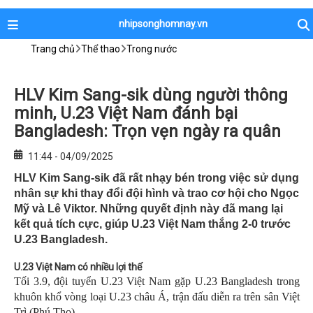
nhipsonghomnay.vn
Trang chủ
Thể thao
Trong nước
HLV Kim Sang-sik dùng người thông
minh, U.23 Việt Nam đánh bại
Bangladesh: Trọn vẹn ngày ra quân
11:44 - 04/09/2025
HLV Kim Sang-sik đã rất nhạy bén trong việc sử dụng
nhân sự khi thay đổi đội hình và trao cơ hội cho Ngọc
Mỹ và Lê Viktor. Những quyết định này đã mang lại
kết quả tích cực, giúp U.23 Việt Nam thắng 2-0 trước
U.23 Bangladesh.
U.23 Việt Nam có nhiều lợi thế
Tối 3.9, đội tuyển U.23 Việt Nam gặp U.23 Bangladesh trong
khuôn khổ vòng loại U.23 châu Á, trận đấu diễn ra trên sân Việt
Trì (Phú Thọ).