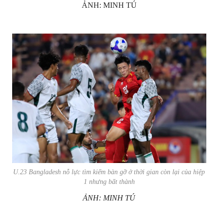
ẢNH: MINH TÚ
U.23 Bangladesh nỗ lực tìm kiếm bàn gỡ ở thời gian còn lại của hiệp
1 nhưng bất thành
ẢNH: MINH TÚ