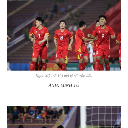
Ngọc Mỹ (số 19) mở tỷ số trận đấu
ẢNH: MINH TÚ