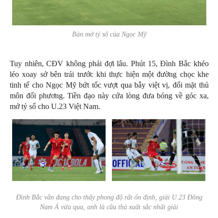
Bàn mở tỷ số của Ngọc Mỹ
Tuy nhiên, CĐV không phải đợi lâu. Phút 15, Đình Bắc khéo
léo xoay sở bên trái trước khi thực hiện một đường chọc khe
tinh tế cho Ngọc Mỹ bứt tốc vượt qua bẫy việt vị, đối mặt thủ
môn đối phương. Tiền đạo này cứa lòng đưa bóng về góc xa,
mở tỷ số cho U.23 Việt Nam.
Đình Bắc vẫn đang cho thấy phong độ rất ổn định, giải U.23 Đông
Nam Á vừa qua, anh là cầu thủ xuất sắc nhất giải