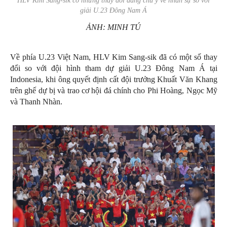
HLV Kim Sang-sik có những thay đổi đáng chú ý về nhân sự so với
giải U.23 Đông Nam Á
ẢNH: MINH TÚ
Về phía U.23 Việt Nam, HLV Kim Sang-sik đã có một số thay
đổi so với đội hình tham dự giải U.23 Đông Nam Á tại
Indonesia, khi ông quyết định cất đội trưởng Khuất Văn Khang
trên ghế dự bị và trao cơ hội đá chính cho Phi Hoàng, Ngọc Mỹ
và Thanh Nhàn.