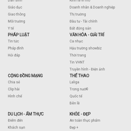
Dân sinh
Kinh tế vĩ mô
Giáo dục
Doanh nhân & Doanh nghiệp
Giao thông
Thị trường
Môi trường
Đầu tư - Tài chính
Y tế
Bất động sản
PHÁP LUẬT
VĂN HÓA - GIẢI TRÍ
Tin tức
Ca nhạc
Pháp đình
Hậu trường showbiz
Hỏi đáp
Thời trang
Tin VHNT
Truyền hình - Điện ảnh
CỘNG ĐỒNG MẠNG
THỂ THAO
Chia sẻ
Laliga
c
Clip hài
Trong nướ
Hình chế
Quốc tế
Bên lề
DU LỊCH - ẨM THỰC
KHỎE - ĐẸP
Điểm đến
An toàn thực phẩm
Khách sạn
Đẹp +