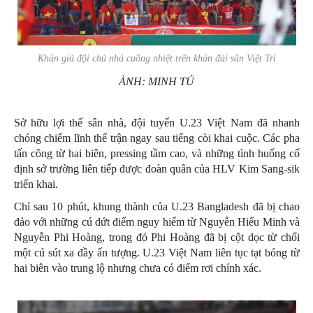
Khán giả đội chủ nhà cuồng nhiệt trên khán đài sân Việt Trì
ẢNH: MINH TÚ
Sở hữu lợi thế sân nhà, đội tuyển U.23 Việt Nam đã nhanh
chóng chiếm lĩnh thế trận ngay sau tiếng còi khai cuộc. Các pha
tấn công từ hai biên, pressing tầm cao, và những tình huống cố
định sở trường liên tiếp được đoàn quân của HLV Kim Sang-sik
triển khai.
Chỉ sau 10 phút, khung thành của U.23 Bangladesh đã bị chao
đảo với những cú dứt điểm nguy hiểm từ Nguyễn Hiểu Minh và
Nguyễn Phi Hoàng, trong đó Phi Hoàng đã bị cột dọc từ chối
một cú sút xa đầy ấn tượng. U.23 Việt Nam liên tục tạt bóng từ
hai biên vào trung lộ nhưng chưa có điểm rơi chính xác.