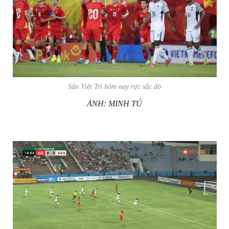
Sân Việt Trì hôm nay rực sắc đỏ
ẢNH: MINH TÚ