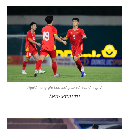
Người hùng ghi bàn mở tỷ số rời sân ở hiệp 2
ẢNH: MINH TÚ