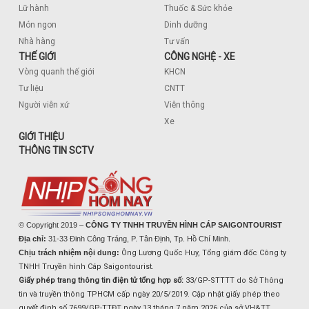
Lữ hành
Thuốc & Sức khỏe
Món ngon
Dinh dưỡng
Nhà hàng
Tư vấn
THẾ GIỚI
CÔNG NGHỆ - XE
Vòng quanh thế giới
KHCN
Tư liệu
CNTT
Người viễn xứ
Viễn thông
Xe
GIỚI THIỆU
THÔNG TIN SCTV
© Copyright 2019 –
CÔNG TY TNHH TRUYỀN HÌNH CÁP SAIGONTOURIST
Địa chỉ:
31-33 Đinh Công Tráng, P. Tân Định, Tp. Hồ Chí Minh.
Chịu trách nhiệm nội dung:
Ông Lương Quốc Huy, Tổng giám đốc Công ty
TNHH Truyền hình Cáp Saigontourist.
Giấy phép trang thông tin điện tử tổng hợp số:
33/GP-STTTT do Sở Thông
tin và truyền thông TPHCM cấp ngày 20/5/2019. Cập nhật giấy phép theo
quyết định số 7699/GP-TTĐT ngày 13 tháng 7 năm 2026 của sở VH&TT