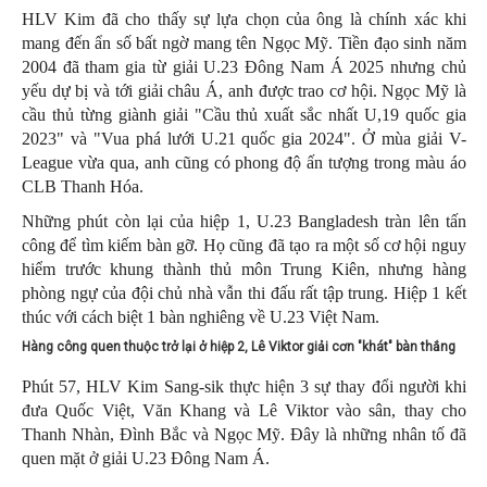
HLV Kim đã cho thấy sự lựa chọn của ông là chính xác khi
mang đến ẩn số bất ngờ mang tên Ngọc Mỹ. Tiền đạo sinh năm
2004 đã tham gia từ giải U.23 Đông Nam Á 2025 nhưng chủ
yếu dự bị và tới giải châu Á, anh được trao cơ hội. Ngọc Mỹ là
cầu thủ từng giành giải "Cầu thủ xuất sắc nhất U,19 quốc gia
2023" và "Vua phá lưới U.21 quốc gia 2024". Ở mùa giải V-
League vừa qua, anh cũng có phong độ ấn tượng trong màu áo
CLB Thanh Hóa.
Những phút còn lại của hiệp 1, U.23 Bangladesh tràn lên tấn
công để tìm kiếm bàn gỡ. Họ cũng đã tạo ra một số cơ hội nguy
hiểm trước khung thành thủ môn Trung Kiên, nhưng hàng
phòng ngự của đội chủ nhà vẫn thi đấu rất tập trung. Hiệp 1 kết
thúc với cách biệt 1 bàn nghiêng về U.23 Việt Nam.
Hàng công quen thuộc trở lại ở hiệp 2, Lê Viktor giải cơn "khát" bàn thắng
Phút 57, HLV Kim Sang-sik thực hiện 3 sự thay đổi người khi
đưa Quốc Việt, Văn Khang và Lê Viktor vào sân, thay cho
Thanh Nhàn, Đình Bắc và Ngọc Mỹ. Đây là những nhân tố đã
quen mặt ở giải U.23 Đông Nam Á.