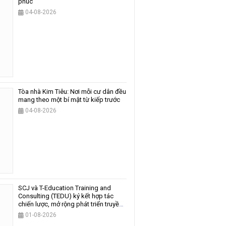
phúc
04-08-2026
Tòa nhà Kim Tiêu: Nơi mỗi cư dân đều
mang theo một bí mật từ kiếp trước
04-08-2026
SCJ và T-Education Training and
Consulting (TEDU) ký kết hợp tác
chiến lược, mở rộng phát triển truyền
thông và giáo dục
01-08-2026