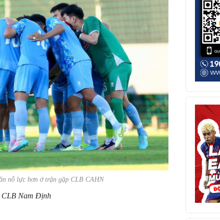
cần nỗ lực hơn ở trận gặp CLB CAHN
: CLB Nam Định