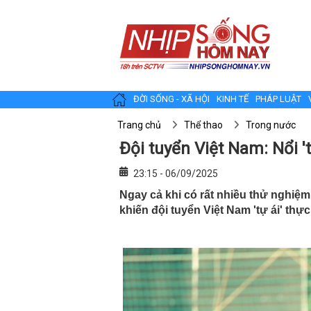
ĐỜI SỐNG - XÃ HỘI
KINH TẾ
PHÁP LUẬT
Trang chủ
Thể thao
Trong nước
Đội tuyển Việt Nam: Nổi 
23:15 - 06/09/2025
Ngay cả khi có rất nhiều thử nghiệm
khiến đội tuyển Việt Nam 'tự ái' thực