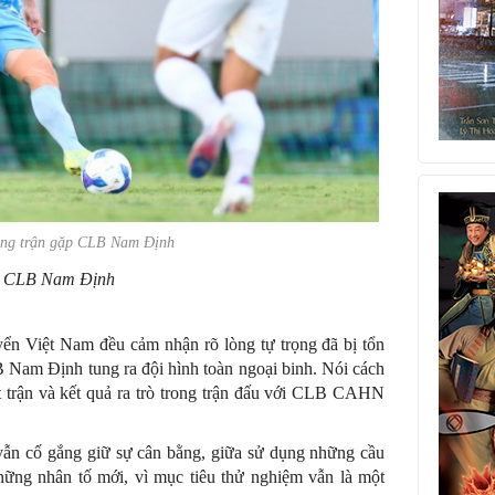
ong trận gặp CLB Nam Định
: CLB Nam Định
yển Việt Nam đều cảm nhận rõ lòng tự trọng đã bị tổn
B Nam Định tung ra đội hình toàn ngoại binh. Nói cách
t trận và kết quả ra trò trong trận đấu với CLB CAHN
vẫn cố gắng giữ sự cân bằng, giữa sử dụng những cầu
hững nhân tố mới, vì mục tiêu thử nghiệm vẫn là một