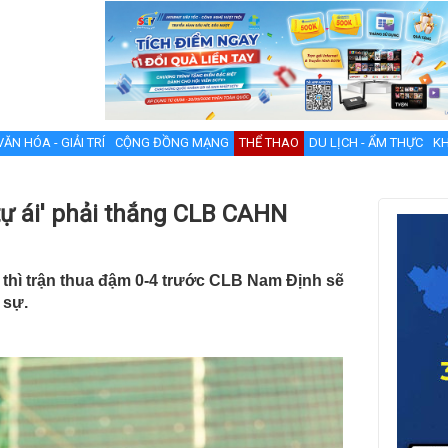
VĂN HÓA - GIẢI TRÍ
CỘNG ĐỒNG MẠNG
THỂ THAO
DU LỊCH - ẨM THỰC
KH
'tự ái' phải thắng CLB CAHN
 thì trận thua đậm 0-4 trước CLB Nam Định sẽ
 sự.