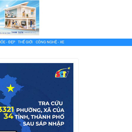
ỎE - ĐẸP
THẾ GIỚI
CÔNG NGHỆ - XE