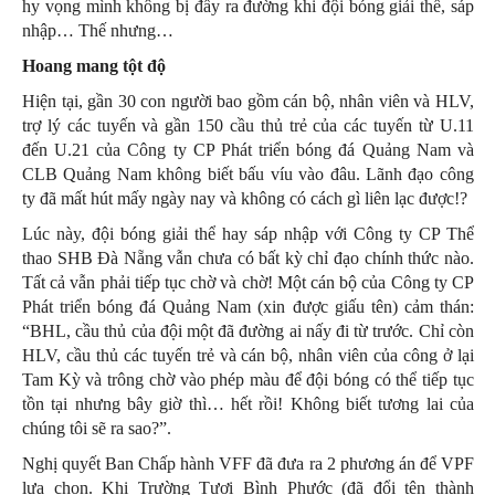
hy vọng mình không bị đẩy ra đường khi đội bóng giải thể, sáp
nhập… Thế nhưng…
Hoang mang tột độ
Hiện tại, gần 30 con người bao gồm cán bộ, nhân viên và HLV,
trợ lý các tuyến và gần 150 cầu thủ trẻ của các tuyến từ U.11
đến U.21 của Công ty CP Phát triển bóng đá Quảng Nam và
CLB Quảng Nam không biết bấu víu vào đâu. Lãnh đạo công
ty đã mất hút mấy ngày nay và không có cách gì liên lạc được!?
Lúc này, đội bóng giải thể hay sáp nhập với Công ty CP Thể
thao SHB Đà Nẵng vẫn chưa có bất kỳ chỉ đạo chính thức nào.
Tất cả vẫn phải tiếp tục chờ và chờ! Một cán bộ của Công ty CP
Phát triển bóng đá Quảng Nam (xin được giấu tên) cảm thán:
“BHL, cầu thủ của đội một đã đường ai nấy đi từ trước. Chỉ còn
HLV, cầu thủ các tuyến trẻ và cán bộ, nhân viên của công ở lại
Tam Kỳ và trông chờ vào phép màu để đội bóng có thể tiếp tục
tồn tại nhưng bây giờ thì… hết rồi! Không biết tương lai của
chúng tôi sẽ ra sao?”.
Nghị quyết Ban Chấp hành VFF đã đưa ra 2 phương án để VPF
lựa chọn. Khi Trường Tươi Bình Phước (đã đổi tên thành