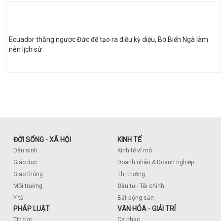
Ecuador thắng ngược Đức để tạo ra điều kỳ diệu, Bờ Biển Ngà làm
nên lịch sử
ĐỜI SỐNG - XÃ HỘI
KINH TẾ
Dân sinh
Kinh tế vĩ mô
Giáo dục
Doanh nhân & Doanh nghiệp
Giao thông
Thị trường
Môi trường
Đầu tư - Tài chính
Y tế
Bất động sản
PHÁP LUẬT
VĂN HÓA - GIẢI TRÍ
Tin tức
Ca nhạc