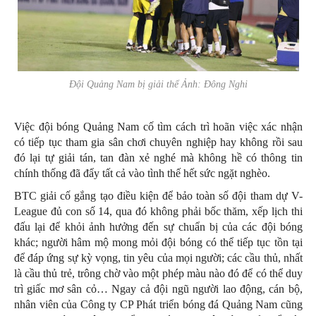
Đội Quảng Nam bị giải thể Ảnh: Đông Nghi
Việc đội bóng Quảng Nam cố tìm cách trì hoãn việc xác nhận
có tiếp tục tham gia sân chơi chuyên nghiệp hay không rồi sau
đó lại tự giải tán, tan đàn xẻ nghé mà không hề có thông tin
chính thống đã đẩy tất cả vào tình thế hết sức ngặt nghèo.
BTC giải cố gắng tạo điều kiện để bảo toàn số đội tham dự V-
League đủ con số 14, qua đó không phải bốc thăm, xếp lịch thi
đấu lại để khỏi ảnh hưởng đến sự chuẩn bị của các đội bóng
khác; người hâm mộ mong mỏi đội bóng có thể tiếp tục tồn tại
để đáp ứng sự kỳ vọng, tin yêu của mọi người; các cầu thủ, nhất
là cầu thủ trẻ, trông chờ vào một phép màu nào đó để có thể duy
trì giấc mơ sân cỏ… Ngay cả đội ngũ người lao động, cán bộ,
nhân viên của Công ty CP Phát triển bóng đá Quảng Nam cũng