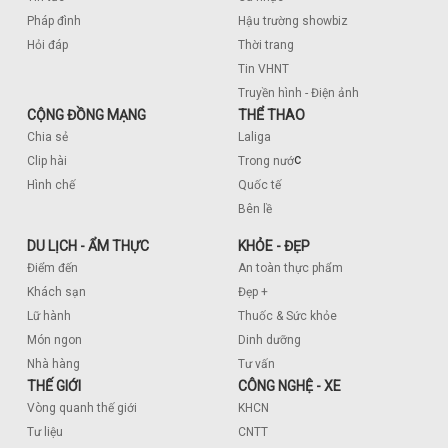
Pháp đình
Hậu trường showbiz
Hỏi đáp
Thời trang
Tin VHNT
Truyền hình - Điện ảnh
CỘNG ĐỒNG MẠNG
THỂ THAO
Chia sẻ
Laliga
c
Clip hài
Trong nướ
Hình chế
Quốc tế
Bên lề
DU LỊCH - ẨM THỰC
KHỎE - ĐẸP
Điểm đến
An toàn thực phẩm
Khách sạn
Đẹp +
Lữ hành
Thuốc & Sức khỏe
Món ngon
Dinh dưỡng
Nhà hàng
Tư vấn
THẾ GIỚI
CÔNG NGHỆ - XE
Vòng quanh thế giới
KHCN
Tư liệu
CNTT