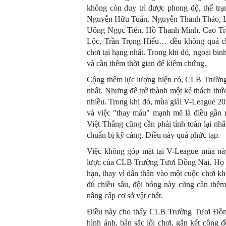
không còn duy trì được phong độ, thể tr
Nguyễn Hữu Tuấn, Nguyễn Thanh Thảo, Lê
Uông Ngọc Tiến, Hồ Thanh Minh, Cao T
Lộc, Trần Trọng Hiếu… đều không quá chấ
chơi tại hạng nhất. Trong khi đó, ngoại bi
và cần thêm thời gian để kiểm chứng.
Cộng thêm lực lượng hiện có, CLB Trường
nhất. Nhưng để trở thành một kẻ thách thứ
nhiều. Trong khi đó, mùa giải V-League 202
và việc "thay máu" mạnh mẽ là điều gần 
Việt Thắng cũng cần phải tính toán lại nh
chuẩn bị kỹ càng. Điều này quá phức tạp.
Việc không góp mặt tại V-League mùa này 
lược của CLB Trường Tươi Đồng Nai. Họ ch
hạn, thay vì dấn thân vào một cuộc chơi k
đủ chiều sâu, đội bóng này cũng cần thêm 
nâng cấp cơ sở vật chất.
Điều này cho thấy CLB Trường Tươi Đồng 
hình ảnh, bản sắc lối chơi, gắn kết cộng 