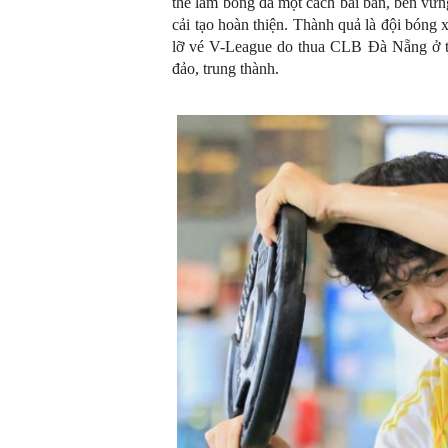
thể làm bóng đá một cách bài bản, bền vữ
cải tạo hoàn thiện. Thành quả là đội bóng x
lỡ vé V-League do thua CLB Đà Nẵng ở t
đảo, trung thành.