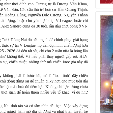
ạng như thời đỉnh cao. Tương tự là Dương Văn Khoa,
 Văn Sơn. Các cầu thủ trẻ hơn có Trần Quang Thịnh,
rần Hoàng Hùng, Nguyễn Đức Cường, Nguyễn Thành
t lượng, hoặc chủ yếu dự bị tại V-League, hoặc chỉ
nh Alex Sandro cũng đã 30 tuổi, lần đầu chơi bóng ở VN
 Tươi Đồng Nai đủ sức mạnh để chinh phục giải hạng
c thực sự tại V-League, họ cần đội hình chất lượng hơn
5 - 2026 đã đến rất sát, chỉ còn 2 tuần nữa là bóng lăn
như không thể. Và nếu phải thay người gấp rút, HLV
ân sự, chiến thuật, những thứ mà chiến lược gia này đã
không phải là bước lùi, mà là "toan tính" đầy chiến
ủ động dừng lại để chuẩn bị kỹ hơn cho mục tiêu dài
hốc liệt mà chưa đủ tiềm lực. Không chỉ lực lượng chưa
thời gian để hoàn thiện nhiều yếu tố khác, ví dụ như
Nai tỉnh táo và có tầm nhìn dài hạn. Việc xây dựng
đồng người hâm mộ địa phương và phát triển tuyến trẻ