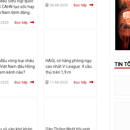
i đấu Siêu cúp quốc
06-08-2025
Đọc tiếp
B CAHN tạo sốc hay
à Nam Định đăng
-2025
Đọc tiếp
i đấu vòng loại châu
HAGL có hàng phòng ngự
TIN T
 Việt Nam đấu Hồng
cao nhất V-League: 4 cầu
xem kênh nào?
thủ trên 1,9 m
-2025
Đọc tiếp
11-08-2025
Đọc tiếp
u vô vàn khó khăn
Sân Thống Nhất hồi sinh