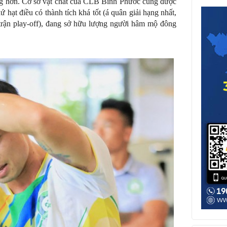
ng hơn. Cơ sở vật chất của CLB Bình Phước cũng được
ứ hạt điều có thành tích khá tốt (á quân giải hạng nhất,
rận play-off), đang sở hữu lượng người hâm mộ đông