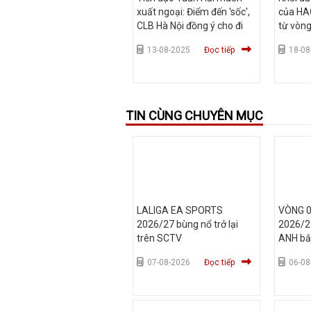
xuất ngoại: Điểm đến 'sốc',
của HA
CLB Hà Nội đồng ý cho đi
từ vòn
13-08-2025
Đọc tiếp
18-08
TIN CÙNG CHUYÊN MỤC
LALIGA EA SPORTS
VÒNG 
2026/27 bùng nổ trở lại
2026/27
trên SCTV
ANH bắ
07-08-2026
Đọc tiếp
06-08