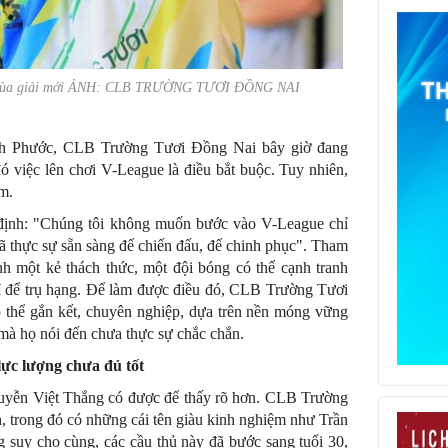
o mùa giải mới ẢNH: CLB TRƯỜNG TƯƠI ĐỒNG NAI
nh Phước, CLB Trường Tươi Đồng Nai bây giờ đang
 việc lên chơi V-League là điều bắt buộc. Tuy nhiên,
m.
ịnh: "Chúng tôi không muốn bước vào V-League chỉ
ã thực sự sẵn sàng để chiến đấu, để chinh phục". Tham
nh một kẻ thách thức, một đội bóng có thể cạnh tranh
hỉ để trụ hạng. Để làm được điều đó, CLB Trường Tươi
 thể gắn kết, chuyên nghiệp, dựa trên nền móng vững
mà họ nói đến chưa thực sự chắc chắn.
l
ực lượng chưa đủ tốt
yễn Việt Thắng có được để thấy rõ hơn. CLB Trường
 trong đó có những cái tên giàu kinh nghiệm như Trần
uy cho cùng, các cầu thủ này đã bước sang tuổi 30,