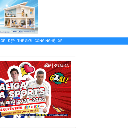
ỎE - ĐẸP
THẾ GIỚI
CÔNG NGHỆ - XE