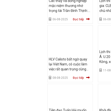
Các thầy và đồng nghiệp
Lịch th
mặc niệm thương nhớ
gia: CL
trọng tài Trần Đình Thịnh:
chủ nh
Nơi Còi bạc từng thuộc về…
quang?
06-08-2025
Đọc tiếp
06-08
Lịch th
Á: U.20
HLV Calisto bất ngờ quay
Kông, 
lại Việt Nam, có cuộc làm
việc rất quan trọng cùng
11-08
Chủ tịch VFF
08-08-2025
Đọc tiếp
Tiền đạo Tuấn Hải muốn
Khởi đầ