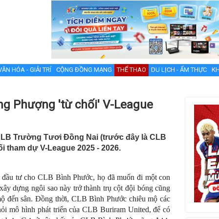
VĂN HÓA - GIẢI TRÍ
CỘNG ĐỒNG MẠNG
THỂ THAO
DU LỊCH - ẨM THỰC
KH
ng Phượng 'từ chối' V-League
 CLB Trường Tươi Đồng Nai (trước đây là CLB
ối tham dự V-League 2025 - 2026.
u đầu tư cho CLB Bình Phước, họ đã muốn đi một con
y dựng ngôi sao này trở thành trụ cột đội bóng cũng
mộ đến sân. Đồng thời, CLB Bình Phước chiêu mộ các
ỏi mô hình phát triển của CLB Buriram United, để có