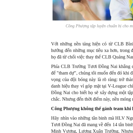
Công Phượng tập luyện chuẩn bị ch
Với những nền tảng hiện có từ CLB Bì
hướng đến những mục tiêu xa hơn, trong đó
họ đã từ chối việc thay thế CLB Quảng Na
Phía CLB Trường Tươi Đồng Nai khẳng đ
để "tham dự", chúng tôi muốn đến đó khi đ
vọng của đội bóng này là rõ ràng: trở thà
danh hiệu thay vì góp mặt tại V-League c
Đồng Nai cho biết họ sẽ xây dựng một tập
chắc. Nhưng đến thời điểm này, nền móng 
Công Phượng không thể gánh team khi 
Hãy nhìn vào những tân binh mà HLV Ngu
Tươi Đồng Nai đã mang về đến 14 tân binh,
Minh Vương, Lương Xuân Trường. Nhưng s