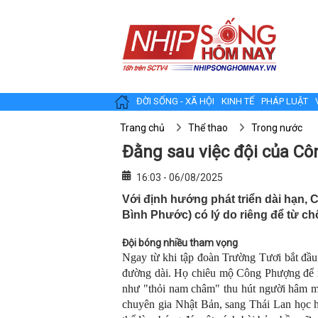
ĐỜI SỐNG - XÃ HỘI
KINH TẾ
PHÁP LUẬT
Trang chủ
Thể thao
Trong nước
Đằng sau việc đội của Cô
16:03 - 06/08/2025
Với định hướng phát triển dài hạn,
Bình Phước) có lý do riêng để từ ch
Đ
ội bóng nhiều tham vọng
Ngay từ khi tập đoàn Trường Tươi bắt đầ
đường dài. Họ chiêu mộ Công Phượng để xâ
như "thỏi nam châm" thu hút người hâm 
chuyên gia Nhật Bản, sang Thái Lan học h