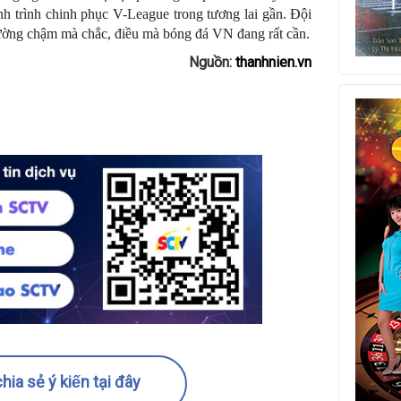
h trình chinh phục V-League trong tương lai gần. Đội
ường chậm mà chắc, điều mà bóng đá VN đang rất cần.
Nguồn:
thanhnien.vn
hia sẻ ý kiến tại đây