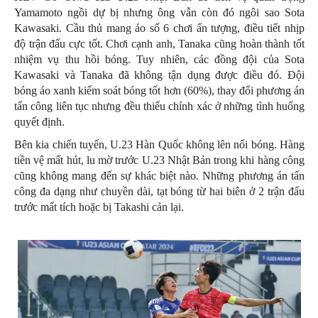
Yamamoto ngồi dự bị nhưng ông vẫn còn đó ngôi sao Sota
Kawasaki. Cầu thủ mang áo số 6 chơi ấn tượng, điều tiết nhịp
độ trận đấu cực tốt. Chơi cạnh anh, Tanaka cũng hoàn thành tốt
nhiệm vụ thu hồi bóng. Tuy nhiên, các đồng đội của Sota
Kawasaki và Tanaka đã không tận dụng được điều đó. Đội
bóng áo xanh kiểm soát bóng tốt hơn (60%), thay đổi phương án
tấn công liên tục nhưng đều thiếu chính xác ở những tình huống
quyết định.
Bên kia chiến tuyến, U.23 Hàn Quốc không lên nổi bóng. Hàng
tiền vệ mất hút, lu mờ trước U.23 Nhật Bản trong khi hàng công
cũng không mang đến sự khác biệt nào. Những phương án tấn
công đa dạng như chuyền dài, tạt bóng từ hai biên ở 2 trận đấu
trước mất tích hoặc bị Takashi cản lại.