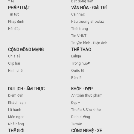
Y tế
Bất động sản
PHÁP LUẬT
VĂN HÓA - GIẢI TRÍ
Tin tức
Ca nhạc
Pháp đình
Hậu trường showbiz
Hỏi đáp
Thời trang
Tin VHNT
Truyền hình - Điện ảnh
CỘNG ĐỒNG MẠNG
THỂ THAO
Chia sẻ
Laliga
c
Clip hài
Trong nướ
Hình chế
Quốc tế
Bên lề
DU LỊCH - ẨM THỰC
KHỎE - ĐẸP
Điểm đến
An toàn thực phẩm
Khách sạn
Đẹp +
Lữ hành
Thuốc & Sức khỏe
Món ngon
Dinh dưỡng
Nhà hàng
Tư vấn
THẾ GIỚI
CÔNG NGHỆ - XE