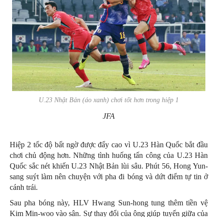
U.23 Nhật Bản (áo xanh) chơi tốt hơn trong hiệp 1
JFA
Hiệp 2 tốc độ bất ngờ được đẩy cao vì U.23 Hàn Quốc bắt đầu
chơi chủ động hơn. Những tình huống tấn công của U.23 Hàn
Quốc sắc nét khiến U.23 Nhật Bản lùi sâu. Phút 56, Hong Yun-
sang suýt làm nên chuyện với pha đi bóng và dứt điểm tự tin ở
cánh trái.
Sau pha bóng này, HLV Hwang Sun-hong tung thêm tiền vệ
Kim Min-woo vào sân. Sự thay đổi của ông giúp tuyến giữa của