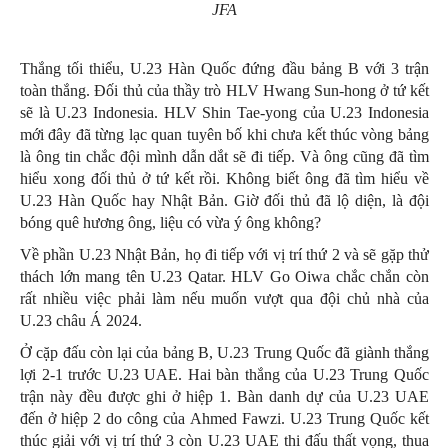
JFA
Thắng tối thiểu, U.23 Hàn Quốc đứng đầu bảng B với 3 trận
toàn thắng. Đối thủ của thầy trò HLV Hwang Sun-hong ở tứ kết
sẽ là U.23 Indonesia. HLV Shin Tae-yong của U.23 Indonesia
mới đây đã từng lạc quan tuyên bố khi chưa kết thúc vòng bảng
là ông tin chắc đội mình dẫn dắt sẽ đi tiếp. Và ông cũng đã tìm
hiểu xong đối thủ ở tứ kết rồi. Không biết ông đã tìm hiểu về
U.23 Hàn Quốc hay Nhật Bản. Giờ đối thủ đã lộ diện, là đội
bóng quê hương ông, liệu có vừa ý ông không?
Về phần U.23 Nhật Bản, họ đi tiếp với vị trí thứ 2 và sẽ gặp thử
thách lớn mang tên U.23 Qatar. HLV Go Oiwa chắc chắn còn
rất nhiều việc phải làm nếu muốn vượt qua đội chủ nhà của
U.23 châu Á 2024.
Ở cặp đấu còn lại của bảng B, U.23 Trung Quốc đã giành thắng
lợi 2-1 trước U.23 UAE. Hai bàn thắng của U.23 Trung Quốc
trận này đều được ghi ở hiệp 1. Bàn danh dự của U.23 UAE
đến ở hiệp 2 do công của Ahmed Fawzi. U.23 Trung Quốc kết
thúc giải với vị trí thứ 3 còn U.23 UAE thi đấu thất vọng, thua