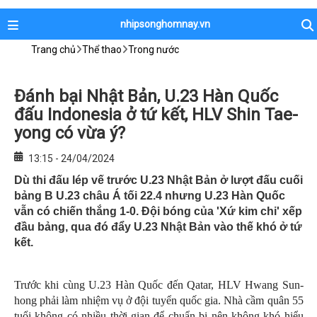
nhipsonghomnay.vn
Trang chủ
Thể thao
Trong nước
Đánh bại Nhật Bản, U.23 Hàn Quốc
đấu Indonesia ở tứ kết, HLV Shin Tae-
yong có vừa ý?
13:15 - 24/04/2024
Dù thi đấu lép vế trước U.23 Nhật Bản ở lượt đấu cuối
bảng B U.23 châu Á tối 22.4 nhưng U.23 Hàn Quốc
vẫn có chiến thắng 1-0. Đội bóng của 'Xứ kim chi' xếp
đầu bảng, qua đó đẩy U.23 Nhật Bản vào thế khó ở tứ
kết.
Trước khi cùng U.23 Hàn Quốc đến Qatar, HLV Hwang Sun-
hong phải làm nhiệm vụ ở đội tuyển quốc gia. Nhà cầm quân 55
tuổi không có nhiều thời gian để chuẩn bị nên không khó hiểu