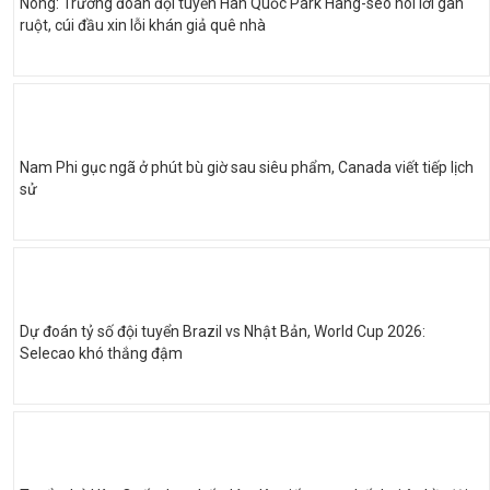
Nóng: Trưởng đoàn đội tuyển Hàn Quốc Park Hang-seo nói lời gan
ruột, cúi đầu xin lỗi khán giả quê nhà
Nam Phi gục ngã ở phút bù giờ sau siêu phẩm, Canada viết tiếp lịch
sử
Dự đoán tỷ số đội tuyển Brazil vs Nhật Bản, World Cup 2026:
Selecao khó thắng đậm