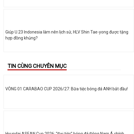
Giúp U.23 Indonesia làm nên lịch sử, HLV Shin Tae-yong được tặng
hợp đồng khủng?
TIN CÙNG CHUYÊN MỤC
VÒNG 01 CARABAO CUP 2026/27: Bữa tiệc bóng đá ANH bắt đầu!
Hyundai ASEAN Cup 2026: ”Đại tiệc” bóng đá Đông Nam Á chính