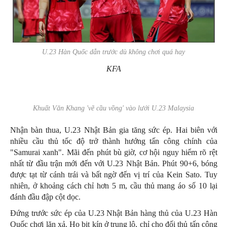
U.23 Hàn Quốc dẫn trước dù không chơi quá hay
KFA
Khuất Văn Khang 'vẽ cầu vồng' vào lưới U.23 Malaysia
Nhận bàn thua, U.23 Nhật Bản gia tăng sức ép. Hai biên với
nhiều cầu thủ tốc độ trở thành hướng tấn công chính của
"Samurai xanh". Mãi đến phút bù giờ, cơ hội nguy hiểm rõ rệt
nhất từ đầu trận mới đến với U.23 Nhật Bản. Phút 90+6, bóng
được tạt từ cánh trái và bất ngờ đến vị trí của Kein Sato. Tuy
nhiên, ở khoảng cách chỉ hơn 5 m, cầu thủ mang áo số 10 lại
đánh đầu đập cột dọc.
Đứng trước sức ép của U.23 Nhật Bản hàng thủ của U.23 Hàn
Quốc chơi lăn xả. Họ bịt kín ở trung lộ, chỉ cho đối thủ tấn công