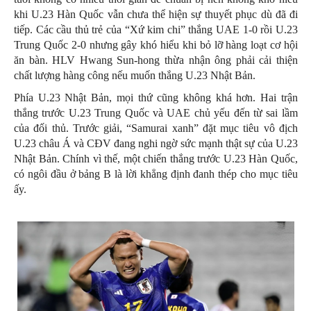
khi U.23 Hàn Quốc vẫn chưa thể hiện sự thuyết phục dù đã đi
tiếp. Các cầu thủ trẻ của “Xứ kim chi” thắng UAE 1-0 rồi U.23
Trung Quốc 2-0 nhưng gây khó hiểu khi bỏ lỡ hàng loạt cơ hội
ăn bàn. HLV Hwang Sun-hong thừa nhận ông phải cải thiện
chất lượng hàng công nếu muốn thắng U.23 Nhật Bản.
Phía U.23 Nhật Bản, mọi thứ cũng không khá hơn. Hai trận
thắng trước U.23 Trung Quốc và UAE chủ yếu đến từ sai lầm
của đối thủ. Trước giải, “Samurai xanh” đặt mục tiêu vô địch
U.23 châu Á và CĐV đang nghi ngờ sức mạnh thật sự của U.23
Nhật Bản. Chính vì thế, một chiến thắng trước U.23 Hàn Quốc,
có ngôi đầu ở bảng B là lời khẳng định đanh thép cho mục tiêu
ấy.