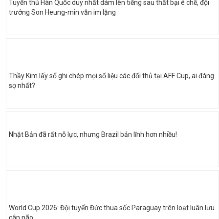
Tuyển thủ Hàn Quốc duy nhất dám lên tiếng sau thất bại ê chề, đội
trưởng Son Heung-min vẫn im lặng
Thầy Kim lấy sổ ghi chép mọi số liệu các đối thủ tại AFF Cup, ai đáng
sợ nhất?
Nhật Bản đã rất nỗ lực, nhưng Brazil bản lĩnh hơn nhiều!
World Cup 2026: Đội tuyển Đức thua sốc Paraguay trên loạt luân lưu
cân não