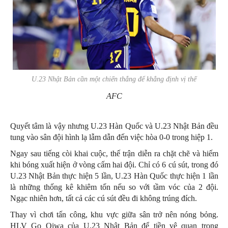
U.23 Nhật Bản cần một chiến thắng để khẳng định vị thế
AFC
Quyết tâm là vậy nhưng U.23 Hàn Quốc và U.23 Nhật Bản đều
tung vào sân đội hình lạ lẫm dẫn đến việc hòa 0-0 trong hiệp 1.
Ngay sau tiếng còi khai cuộc, thế trận diễn ra chặt chẽ và hiếm
khi bóng xuất hiện ở vòng cấm hai đội. Chỉ có 6 cú sút, trong đó
U.23 Nhật Bản thực hiện 5 lần, U.23 Hàn Quốc thực hiện 1 lần
là những thống kê khiêm tốn nếu so với tầm vóc của 2 đội.
Ngạc nhiên hơn, tất cả các cú sút đều đi không trúng đích.
Thay vì chơi tấn công, khu vực giữa sân trở nên nóng bỏng.
HLV Go Oiwa của U.23 Nhật Bản để tiền vệ quan trọng