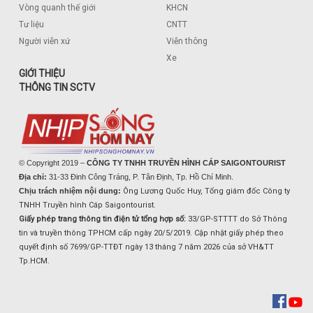
Vòng quanh thế giới
KHCN
Tư liệu
CNTT
Người viễn xứ
Viễn thông
Xe
GIỚI THIỆU
THÔNG TIN SCTV
© Copyright 2019 –
CÔNG TY TNHH TRUYỀN HÌNH CÁP SAIGONTOURIST
Địa chỉ:
31-33 Đinh Công Tráng, P. Tân Định, Tp. Hồ Chí Minh.
Chịu trách nhiệm nội dung:
Ông Lương Quốc Huy, Tổng giám đốc Công ty
TNHH Truyền hình Cáp Saigontourist.
Giấy phép trang thông tin điện tử tổng hợp số:
33/GP-STTTT do Sở Thông
tin và truyền thông TPHCM cấp ngày 20/5/2019. Cập nhật giấy phép theo
quyết định số 7699/GP-TTĐT ngày 13 tháng 7 năm 2026 của sở VH&TT
Tp.HCM.