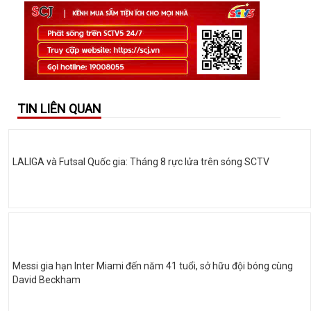
TIN LIÊN QUAN
LALIGA và Futsal Quốc gia: Tháng 8 rực lửa trên sóng SCTV
Messi gia hạn Inter Miami đến năm 41 tuổi, sở hữu đội bóng cùng
David Beckham