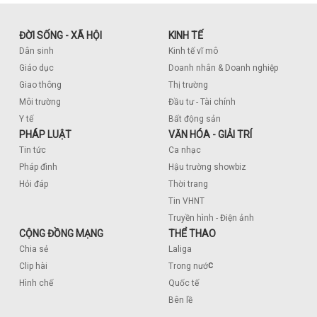
ĐỜI SỐNG - XÃ HỘI
KINH TẾ
Dân sinh
Kinh tế vĩ mô
Giáo dục
Doanh nhân & Doanh nghiệp
Giao thông
Thị trường
Môi trường
Đầu tư - Tài chính
Y tế
Bất động sản
PHÁP LUẬT
VĂN HÓA - GIẢI TRÍ
Tin tức
Ca nhạc
Pháp đình
Hậu trường showbiz
Hỏi đáp
Thời trang
Tin VHNT
Truyền hình - Điện ảnh
CỘNG ĐỒNG MẠNG
THỂ THAO
Chia sẻ
Laliga
c
Clip hài
Trong nướ
Hình chế
Quốc tế
Bên lề