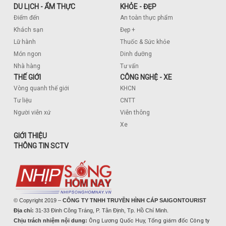
DU LỊCH - ẨM THỰC
KHỎE - ĐẸP
Điểm đến
An toàn thực phẩm
Khách sạn
Đẹp +
Lữ hành
Thuốc & Sức khỏe
Món ngon
Dinh dưỡng
Nhà hàng
Tư vấn
THẾ GIỚI
CÔNG NGHỆ - XE
Vòng quanh thế giới
KHCN
Tư liệu
CNTT
Người viễn xứ
Viễn thông
Xe
GIỚI THIỆU
THÔNG TIN SCTV
© Copyright 2019 –
CÔNG TY TNHH TRUYỀN HÌNH CÁP SAIGONTOURIST
Địa chỉ:
31-33 Đinh Công Tráng, P. Tân Định, Tp. Hồ Chí Minh.
Chịu trách nhiệm nội dung:
Ông Lương Quốc Huy, Tổng giám đốc Công ty