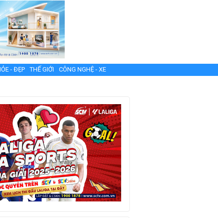
ỎE - ĐẸP
THẾ GIỚI
CÔNG NGHỆ - XE