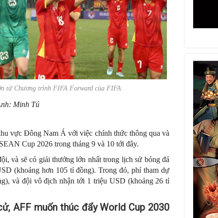
ớn từ Chương trình FIFA Forward của FIFA
nh: Minh Tú
 khu vực Đông Nam Á với việc chính thức thông qua và
ASEAN Cup 2026 trong tháng 9 và 10 tới đây.
i, và sẽ có giải thưởng lớn nhất trong lịch sử bóng đá
SD (khoảng hơn 105 tỉ đồng). Trong đó, phí tham dự
), và đội vô địch nhận tới 1 triệu USD (khoảng 26 tỉ
h cử, AFF muốn thúc đẩy World Cup 2030