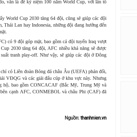
do, vẫn là để kỷ niệm 100 năm World Cup, với lần tổ
ẩy World Cup 2030 tăng 64 đội, cũng sẽ giúp các đội
 Thái Lan hay Indonesia, những đội đang hướng đến
mặt.
) có 9 đội góp mặt, bao gồm cả đội tuyển Iraq vượt
ld Cup 2030 tăng 64 đội, AFC nhiều khả năng sẽ được
 suất tranh play-off. Như vậy, sẽ giúp các đội ở Đông
n chỉ có Liên đoàn Bóng đá châu Âu (UEFA) phản đối,
 giải VĐQG và các giải đấu cúp ở khu vực này. Nhưng
u ủng hộ, bao gồm CONCACAF (Bắc Mỹ, Trung Mỹ và
), bên cạnh AFC, CONMEBOL và châu Phi (CAF) đã
Nguồn:
thanhnien.vn