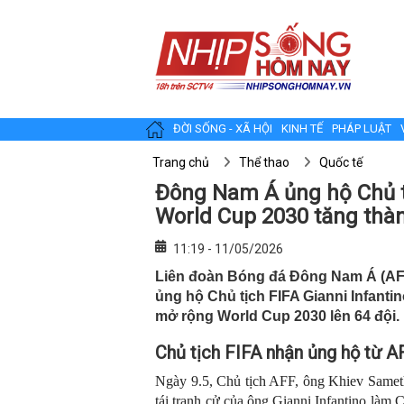
ĐỜI SỐNG - XÃ HỘI
KINH TẾ
PHÁP LUẬT
Trang chủ
Thể thao
Quốc tế
Đông Nam Á ủng hộ Chủ tị
World Cup 2030 tăng thàn
11:19 - 11/05/2026
Liên đoàn Bóng đá Đông Nam Á (AFF
ủng hộ Chủ tịch FIFA Gianni Infanti
mở rộng World Cup 2030 lên 64 đội.
Chủ tịch FIFA nhận ủng hộ từ
Ngày 9.5, Chủ tịch AFF, ông Khiev Samet
tái tranh cử của ông Gianni Infantino làm 