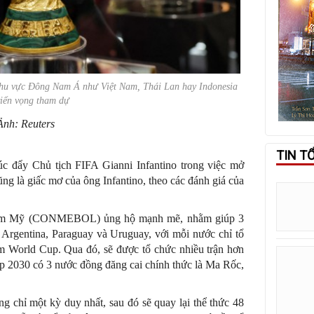
 khu vực Đông Nam Á như Việt Nam, Thái Lan hay Indonesia
riển vọng tham dự
Ảnh: Reuters
TIN T
úc đẩy Chủ tịch FIFA Gianni Infantino trong việc mở
ng là giấc mơ của ông Infantino, theo các đánh giá của
Nam Mỹ (CONMEBOL) ủng hộ mạnh mẽ, nhằm giúp 3
Argentina, Paraguay và Uruguay, với mỗi nước chỉ tổ
 World Cup. Qua đó, sẽ được tổ chức nhiều trận hơn
up 2030 có 3 nước đồng đăng cai chính thức là Ma Rốc,
 chỉ một kỳ duy nhất, sau đó sẽ quay lại thể thức 48