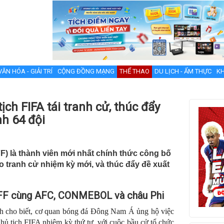
VĂN HÓA - GIẢI TRÍ
CỘNG ĐỒNG MẠNG
THỂ THAO
DU LỊCH - ẨM THỰC
KH
ch FIFA tái tranh cử, thúc đẩy
h 64 đội
) là thành viên mới nhất chính thức công bố
no tranh cử nhiệm kỳ mới, và thúc đẩy đề xuất
 AFF cùng AFC, CONMEBOL và châu Phi
h cho biết, cơ quan bóng đá Đông Nam Á ủng hộ việc
Chủ tịch FIFA nhiệm kỳ thứ tư, với cuộc bầu cử tổ chức