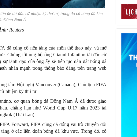
lớn để tái đắc cử nhiệm kỳ thứ tư, trong đó có bóng đá khu
ực Đông Nam Á
Ảnh: Reuters
FA đã củng cố nền tảng của môn thể thao này, và mở
vực. Chúng tôi ủng hộ ông Gianni Infantino tái đắc cử
 sự lãnh đạo của ông ấy sẽ tiếp tục dẫn dắt bóng đá
meth nhấn mạnh trong thông báo đăng trên trang web
Trung tâm Hội nghị Vancouver (Canada), Chủ tịch FIFA
 cử nhiệm kỳ thứ tư.
fantino, cơ quan bóng đá Đông Nam Á đã được giao
nhau, chẳng hạn như World Cup U.17 năm 2023 tại
angkok (Thái Lan).
FIFA Forward, FIFA cũng đã đóng vai trò chuyển đổi
ạ tầng ở các liên đoàn bóng đá khu vực. Trong đó, có