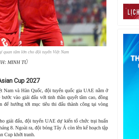
 quan tâm lớn cho đội tuyển Việt Nam
NH: MINH TÚ
Asian Cup 2027
iệt Nam và Hàn Quốc, đội tuyển quốc gia UAE nằm ở
ước vào giải đấu với tinh thần quyết tâm cao, đồng
n để hướng tới mục tiêu thi đấu thành công tại vòng
cho giải đấu, đội tuyển UAE dự kiến tổ chức trại huấn
tháng 8. Ngoài ra, đội bóng Tây Á còn lên kế hoạch tập
an Cup khởi tranh.