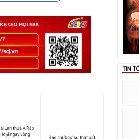
TIN T
ái Lan thua Ả Rập
bị loại ngay vòng
Báo chí ‘bóc’ sự thật bất