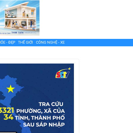
ỎE - ĐẸP
THẾ GIỚI
CÔNG NGHỆ - XE