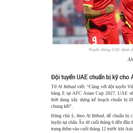
Truyền thông UAE dành dự
Ả
Đội tuyển UAE chuẩn bị kỹ cho 
Tờ
Al Ittihad
viết: “Cùng với đội tuyển V
bảng E tại AFC Asian Cup 2027. UAE sẽ b
thời đang xây dựng kế hoạch chuẩn bị lớ
chung kết”.
Đáng chú ý, theo
Al Ittihad
, để chuẩn bị 
luyện tại châu Âu từ cuối tháng 6 đến đầu 
trung thêm vào cuối tháng 12 trước khi Asi