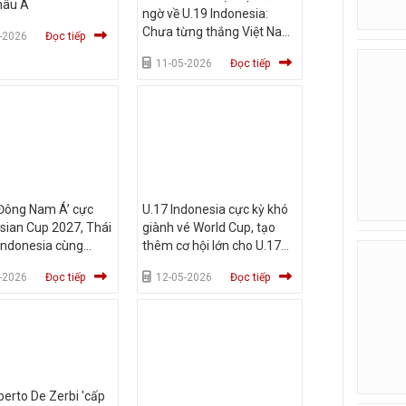
hâu Á
ngờ về U.19 Indonesia:
Chưa từng thắng Việt Nam
-2026
Đọc tiếp
tại giải Đông Nam Á
11-05-2026
Đọc tiếp
 Đông Nam Á’ cực
U.17 Indonesia cực kỳ khó
sian Cup 2027, Thái
giành vé World Cup, tạo
Indonesia cùng
thêm cơ hội lớn cho U.17
ẳng: Vì sao?
Việt Nam
-2026
Đọc tiếp
12-05-2026
Đọc tiếp
erto De Zerbi 'cấp