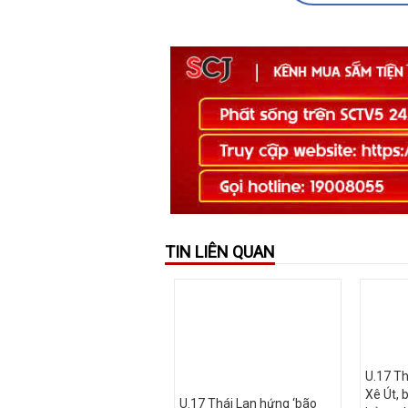
TIN LIÊN QUAN
U.17 Th
Xê Út, 
U.17 Thái Lan hứng ‘bão