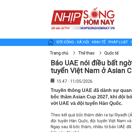
ĐỜI SỐNG - XÃ HỘI
KINH TẾ
PHÁP LUẬT
Trang chủ
Thể thao
Quốc tế
Báo UAE nói điều bất ngờ
tuyển Việt Nam ở Asian 
15:47 - 11/05/2026
Truyền thông UAE đã dành sự quan t
bốc thăm Asian Cup 2027, khi đội 
với UAE và đội tuyển Hàn Quốc.
Theo kết quả bốc thăm diễn ra tại Riyadh (
đội tuyển Hàn Quốc, đội tuyển Việt Nam và
Ngay sau lễ bốc thăm, nhiều tờ báo UAE đã l