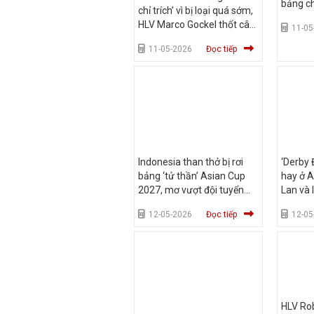
bảng c
chỉ trích’ vì bị loại quá sớm,
HLV Marco Gockel thốt câu
11-05
đau đớn
11-05-2026
Đọc tiếp
Indonesia than thở bị rơi
‘Derby
bảng ‘tử thần’ Asian Cup
hay ở A
2027, mơ vượt đội tuyển
Lan và 
Việt Nam
căng th
12-05-2026
Đọc tiếp
12-05
HLV Rob