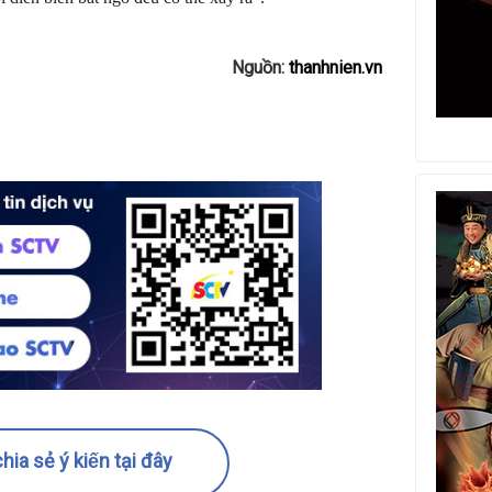
Nguồn:
thanhnien.vn
hia sẻ ý kiến tại đây