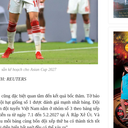
 sẵn kế hoạch cho Asian Cup 2027
H: REUTERS
m
cũng đặc biệt quan tâm đến kết quả bốc thăm. Tờ báo
đội hạt giống số 1 được đánh giá mạnh nhất bảng. Đội
n đội tuyển Việt Nam nằm ở nhóm số 3 theo bảng xếp
iễn ra từ ngày 7.1 đến 5.2.2027 tại Ả Rập Xê Út. Và
đầu mỗi bảng cùng bốn đội xếp thứ ba có thành tích tốt
 diễn biến bất ngờ đều có thể xảy ra”.