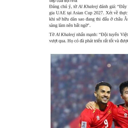
tiếp của đội nhà.
Đáng chú ý, tờ
Al Khaleej
đánh giá: “Đây 
gia UAE tại Asian Cup 2027. Xét về thực
khi sở hữu dàn sao đang thi đấu ở châu 
sàng làm nên bất ngờ".
Tờ
Al Khaleej
nhấn mạnh: “Đội tuyển Việt
vượt qua. Họ có đà phát triển rất tốt và được