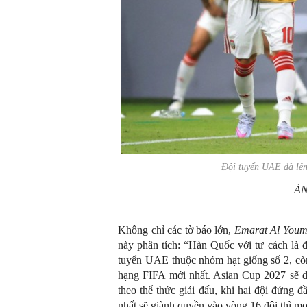
Đội tuyển UAE đã lên
ẢN
Không chỉ các tờ báo lớn,
Emarat Al You
này phân tích: “Hàn Quốc với tư cách là 
tuyển UAE thuộc nhóm hạt giống số 2, cò
hạng FIFA mới nhất. Asian Cup 2027 sẽ d
theo thể thức giải đấu, khi hai đội đứng 
nhất sẽ giành quyền vào vòng 16 đội thì mọi