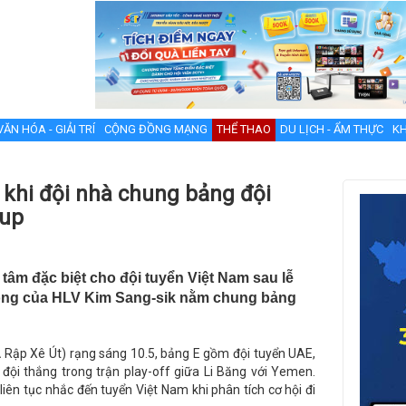
VĂN HÓA - GIẢI TRÍ
CỘNG ĐỒNG MẠNG
THỂ THAO
DU LỊCH - ẨM THỰC
KH
 khi đội nhà chung bảng đội
Cup
âm đặc biệt cho đội tuyển Việt Nam sau lễ
bóng của HLV Kim Sang-sik nằm chung bảng
Ả Rập Xê Út) rạng sáng 10.5, bảng E gồm đội tuyển UAE,
 đội thắng trong trận play-off giữa Li Băng với Yemen.
iên tục nhắc đến tuyển Việt Nam khi phân tích cơ hội đi