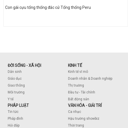
Con gái cựu tổng thống đắc cử Tổng thống Peru
ĐỜI SỐNG - XÃ HỘI
KINH TẾ
Dân sinh
Kinh tế vĩ mô
Giáo dục
Doanh nhân & Doanh nghiệp
Giao thông
Thị trường
Môi trường
Đầu tư - Tài chính
Y tế
Bất động sản
PHÁP LUẬT
VĂN HÓA - GIẢI TRÍ
Tin tức
Ca nhạc
Pháp đình
Hậu trường showbiz
Hỏi đáp
Thời trang