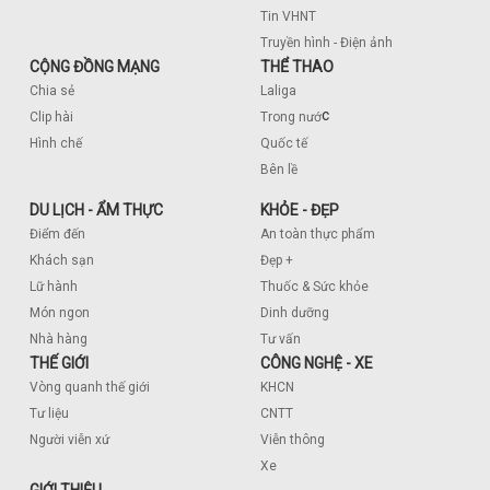
Tin VHNT
Truyền hình - Điện ảnh
CỘNG ĐỒNG MẠNG
THỂ THAO
Chia sẻ
Laliga
c
Clip hài
Trong nướ
Hình chế
Quốc tế
Bên lề
DU LỊCH - ẨM THỰC
KHỎE - ĐẸP
Điểm đến
An toàn thực phẩm
Khách sạn
Đẹp +
Lữ hành
Thuốc & Sức khỏe
Món ngon
Dinh dưỡng
Nhà hàng
Tư vấn
THẾ GIỚI
CÔNG NGHỆ - XE
Vòng quanh thế giới
KHCN
Tư liệu
CNTT
Người viễn xứ
Viễn thông
Xe
GIỚI THIỆU