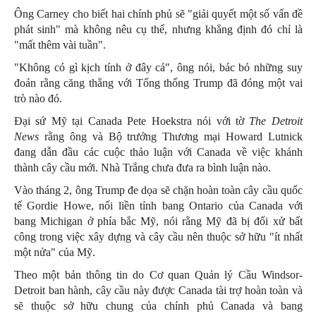
Ông Carney cho biết hai chính phủ sẽ "giải quyết một số vấn đề
phát sinh" mà không nêu cụ thể, nhưng khẳng định đó chỉ là
"mất thêm vài tuần".
"Không có gì kịch tính ở đây cả", ông nói, bác bỏ những suy
đoán rằng căng thẳng với Tổng thống Trump đã đóng một vai
trò nào đó.
Đại sứ Mỹ tại Canada Pete Hoekstra nói với tờ
The Detroit
News
rằng ông và Bộ trưởng Thương mại Howard Lutnick
đang dẫn đầu các cuộc thảo luận với Canada về việc khánh
thành cây cầu mới. Nhà Trắng chưa đưa ra bình luận nào.
Vào tháng 2, ông Trump đe dọa sẽ chặn hoàn toàn cây cầu quốc
tế Gordie Howe, nối liền tỉnh bang Ontario của Canada với
bang Michigan ở phía bắc Mỹ, nói rằng Mỹ đã bị đối xử bất
công trong việc xây dựng và cây cầu nên thuộc sở hữu "ít nhất
một nửa" của Mỹ.
Theo một bản thông tin do Cơ quan Quản lý Cầu Windsor-
Detroit ban hành, cây cầu này được Canada tài trợ hoàn toàn và
sẽ thuộc sở hữu chung của chính phủ Canada và bang