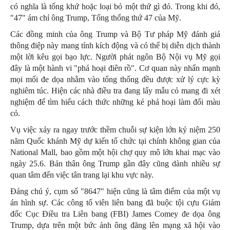
có nghĩa là tống khứ hoặc loại bỏ một thứ gì đó. Trong khi đó,
"47" ám chỉ ông Trump, Tổng thống thứ 47 của Mỹ.
Các đồng minh của ông Trump và Bộ Tư pháp Mỹ đánh giá
thông điệp này mang tính kích động và có thể bị diễn dịch thành
một lời kêu gọi bạo lực. Người phát ngôn Bộ Nội vụ Mỹ gọi
đây là một hành vi "phá hoại điên rồ". Cơ quan này nhấn mạnh
mọi mối đe dọa nhằm vào tổng thống đều được xử lý cực kỳ
nghiêm túc. Hiện các nhà điều tra đang lấy mẫu cỏ mang đi xét
nghiệm để tìm hiểu cách thức những kẻ phá hoại làm đổi màu
cỏ.
Vụ việc xảy ra ngay trước thềm chuỗi sự kiện lớn kỷ niệm 250
năm Quốc khánh Mỹ dự kiến tổ chức tại chính không gian của
National Mall, bao gồm một hội chợ quy mô lớn khai mạc vào
ngày 25.6. Bản thân ông Trump gần đây cũng dành nhiều sự
quan tâm đến việc tân trang lại khu vực này.
Đáng chú ý, cụm số "8647" hiện cũng là tâm điểm của một vụ
án hình sự. Các công tố viên liên bang đã buộc tội cựu Giám
đốc Cục Điều tra Liên bang (FBI) James Comey đe dọa ông
Trump, dựa trên một bức ảnh ông đăng lên mạng xã hội vào