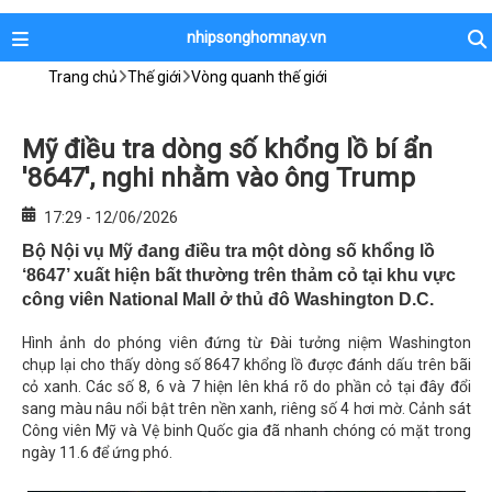
nhipsonghomnay.vn
Trang chủ
Thế giới
Vòng quanh thế giới
Mỹ điều tra dòng số khổng lồ bí ẩn
'8647', nghi nhằm vào ông Trump
17:29 - 12/06/2026
Bộ Nội vụ Mỹ đang điều tra một dòng số khổng lồ
‘8647’ xuất hiện bất thường trên thảm cỏ tại khu vực
công viên National Mall ở thủ đô Washington D.C.
Hình ảnh do phóng viên đứng từ Đài tưởng niệm Washington
chụp lại cho thấy dòng số 8647 khổng lồ được đánh dấu trên bãi
cỏ xanh. Các số 8, 6 và 7 hiện lên khá rõ do phần cỏ tại đây đổi
sang màu nâu nổi bật trên nền xanh, riêng số 4 hơi mờ. Cảnh sát
Công viên Mỹ và Vệ binh Quốc gia đã nhanh chóng có mặt trong
ngày 11.6 để ứng phó.