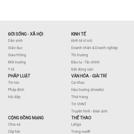
ĐỜI SỐNG - XÃ HỘI
KINH TẾ
Dân sinh
Kinh tế vĩ mô
Giáo dục
Doanh nhân & Doanh nghiệp
Giao thông
Thị trường
Môi trường
Đầu tư - Tài chính
Y tế
Bất động sản
PHÁP LUẬT
VĂN HÓA - GIẢI TRÍ
Tin tức
Ca nhạc
Pháp đình
Hậu trường showbiz
Hỏi đáp
Thời trang
Tin VHNT
Truyền hình - Điện ảnh
CỘNG ĐỒNG MẠNG
THỂ THAO
Chia sẻ
Laliga
c
Clip hài
Trong nướ