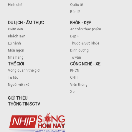
Hình chế
Quốc tế
Bên lề
DU LỊCH - ẨM THỰC
KHỎE - ĐẸP
Điểm đến
An toàn thực phẩm
Khách sạn
Đẹp +
Lữ hành
Thuốc & Sức khỏe
Món ngon
Dinh dưỡng
Nhà hàng
Tư vấn
THẾ GIỚI
CÔNG NGHỆ - XE
Vòng quanh thế giới
KHCN
Tư liệu
CNTT
Người viễn xứ
Viễn thông
Xe
GIỚI THIỆU
THÔNG TIN SCTV