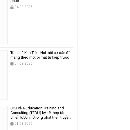
phúc
04-08-2026
Tòa nhà Kim Tiêu: Nơi mỗi cư dân đều
mang theo một bí mật từ kiếp trước
04-08-2026
SCJ và T-Education Training and
Consulting (TEDU) ký kết hợp tác
chiến lược, mở rộng phát triển truyền
thông và giáo dục
01-08-2026