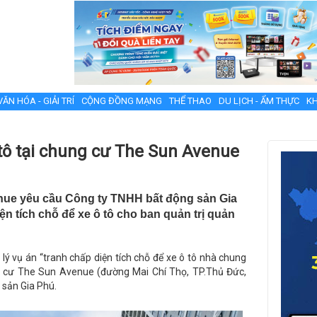
VĂN HÓA - GIẢI TRÍ
CỘNG ĐỒNG MẠNG
THỂ THAO
DU LỊCH - ẨM THỰC
KH
tô tại chung cư The Sun Avenue
nue yêu cầu Công ty TNHH bất động sản Gia
iện tích chỗ để xe ô tô cho ban quản trị quản
ý vụ án “tranh chấp diện tích chỗ để xe ô tô nhà chung
g cư The Sun Avenue (đường Mai Chí Thọ, TP.Thủ Đức,
 sản Gia Phú.