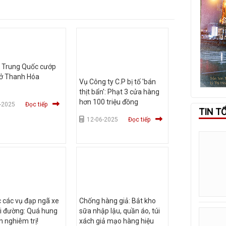
i Trung Quốc cướp
 ở Thanh Hóa
Vụ Công ty C.P bị tố 'bán
thịt bẩn': Phạt 3 cửa hàng
hơn 100 triệu đồng
-2025
Đọc tiếp
TIN T
12-06-2025
Đọc tiếp
c các vụ đạp ngã xe
Chống hàng giả: Bắt kho
i đường: Quá hung
sữa nhập lậu, quần áo, túi
n nghiêm trị!
xách giả mạo hàng hiệu