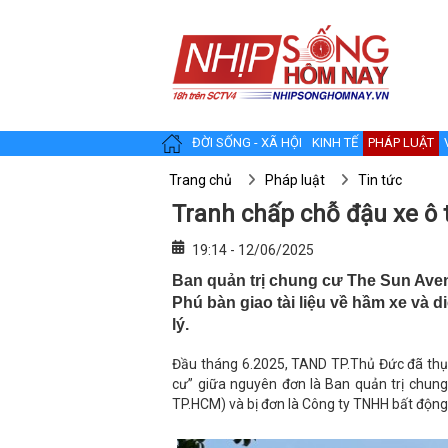
ĐỜI SỐNG - XÃ HỘI
KINH TẾ
PHÁP LUẬT
Trang chủ
Pháp luật
Tin tức
Tranh chấp chỗ đậu xe ô 
19:14 - 12/06/2025
Ban quản trị chung cư The Sun Ave
Phú bàn giao tài liệu về hầm xe và d
lý.
Đầu tháng 6.2025, TAND TP.Thủ Đức đã thụ l
cư” giữa nguyên đơn là Ban quản trị chun
TP.HCM) và bị đơn là Công ty TNHH bất động