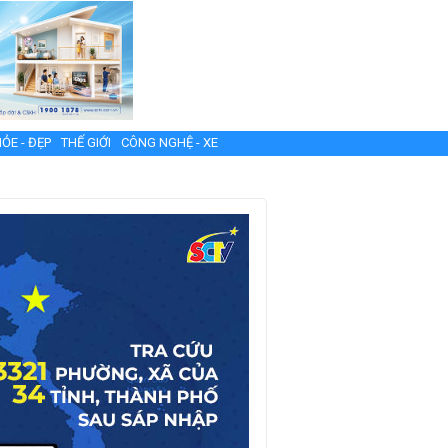
ỎE - ĐẸP
THẾ GIỚI
CÔNG NGHỆ - XE