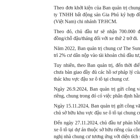
Theo đơn khởi kiện của Ban quản trị chun
ty TNHH bất động sản Gia Phú ký hợp đồ
(Việt Nam) chi nhánh TP.HCM.
Theo đó, chủ đầu tư sẽ nhận 700.000 đồ
đồng/chỗ đậu/tháng đối với xe thứ 2 trở đi.
Năm 2022, Ban quản trị chung cư The Sun 
trì 2% cư dân nộp vào tài khoản chủ đầu tư
Tuy nhiên, theo Ban quản trị, đến thời 
chưa bàn giao đầy đủ các hồ sơ pháp lý củ
thác khu vực đậu xe ô tô tại chung cư.
Ngày 26.9.2024, Ban quản trị gửi công v
riêng, chung trong đó có việc phân định h
Ngày 15.11.2024, Ban quản trị gửi công vă
chủ sở hữu khu vực đậu xe ô tô tại chung
Đến ngày 27.11.2024, chủ đầu tư phản hồi
xe ô tô tại dự án thuộc sở hữu riêng của cô
nghị nhà chung cư tương ứng với diện tích 