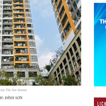
cưu The Sun Avenue
H: ĐÌNH SƠN