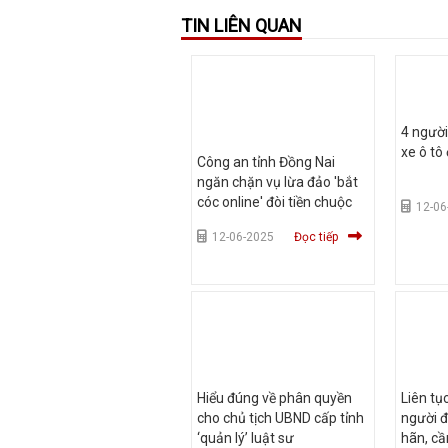
TIN LIÊN QUAN
4 ngườ
xe ô tô
Công an tỉnh Đồng Nai
ngăn chặn vụ lừa đảo 'bắt
cóc online' đòi tiền chuộc
12-06
12-06-2025
Đọc tiếp
Hiểu đúng về phân quyền
Liên tụ
cho chủ tịch UBND cấp tỉnh
người đ
‘quản lý’ luật sư
hãn, cầ