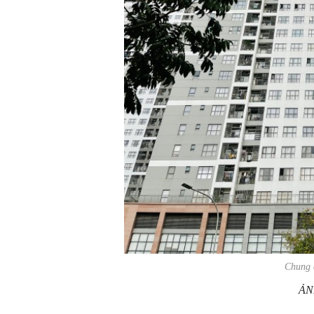
Chung 
ẢN