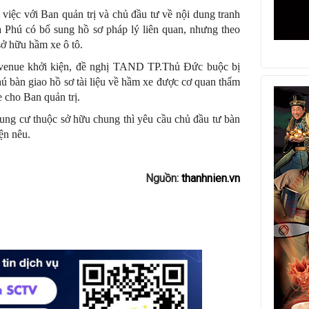
iệc với Ban quản trị và chủ đầu tư về nội dung tranh
Phú có bổ sung hồ sơ pháp lý liên quan, nhưng theo
 sở hữu hầm xe ô tô.
venue khởi kiện, đề nghị TAND TP.Thủ Đức buộc bị
 bàn giao hồ sơ tài liệu về hầm xe được cơ quan thẩm
 cho Ban quản trị.
chung cư thuộc sở hữu chung thì yêu cầu chủ đầu tư bàn
ện nêu.
Nguồn:
thanhnien.vn