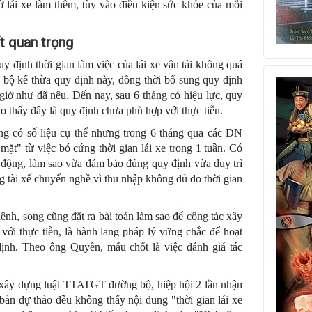
iờ lái xe làm thêm, tùy vào điều kiện sức khỏe của mỗi
t quan trọng
 định thời gian làm việc của lái xe vận tải không quá
bộ kế thừa quy định này, đồng thời bổ sung quy định
 giờ như đã nêu. Đến nay, sau 6 tháng có hiệu lực, quy
o thấy đây là quy định chưa phù hợp với thực tiễn.
 có số liệu cụ thể nhưng trong 6 tháng qua các DN
mặt" từ việc bó cứng thời gian lái xe trong 1 tuần. Có
động, làm sao vừa đảm bảo đúng quy định vừa duy trì
g tài xế chuyển nghề vì thu nhập không đủ do thời gian
nh, song cũng đặt ra bài toán làm sao để công tác xây
 với thực tiễn, là hành lang pháp lý vững chắc để hoạt
định. Theo ông Quyền, mấu chốt là việc đánh giá tác
i xây dựng luật TTATGT đường bộ, hiệp hội 2 lần nhận
ản dự thảo đều không thấy nội dung "thời gian lái xe