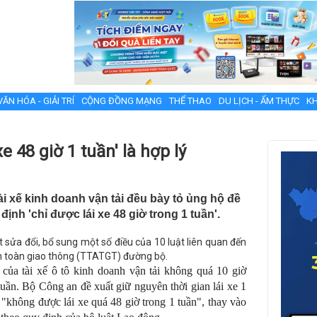
VĂN HÓA - GIẢI TRÍ
CỘNG ĐỒNG MẠNG
THỂ THAO
DU LỊCH - ẨM THỰC
KH
e 48 giờ 1 tuần' là hợp lý
ài xế kinh doanh vận tải đều bày tỏ ủng hộ đề
ịnh 'chỉ được lái xe 48 giờ trong 1 tuần'.
t sửa đổi, bổ sung một số điều của 10 luật liên quan đến
 an toàn giao thông (TTATGT) đường bộ.
 của tài xế ô tô kinh doanh vận tải không quá 10 giờ
tuần. Bộ Công an đề xuất giữ nguyên thời gian lái xe 1
"không được lái xe quá 48 giờ trong 1 tuần", thay vào