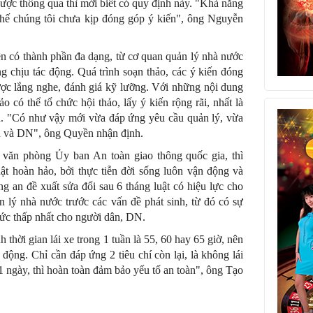
t được thông qua thì mới biết có quy định này. "Khả năng
thế chúng tôi chưa kịp đóng góp ý kiến", ông Nguyễn
n có thành phần đa dạng, từ cơ quan quản lý nhà nước
ng chịu tác động. Quá trình soạn thảo, các ý kiến đóng
ược lắng nghe, đánh giá kỹ lưỡng. Với những nội dung
ảo có thể tổ chức hội thảo, lấy ý kiến rộng rãi, nhất là
ch. "Có như vậy mới vừa đáp ứng yêu cầu quản lý, vừa
ân và DN", ông Quyền nhận định.
ăn phòng Ủy ban An toàn giao thông quốc gia, thì
ật hoàn hảo, bởi thực tiễn đời sống luôn vận động và
ng an đề xuất sửa đổi sau 6 tháng luật có hiệu lực cho
ản lý nhà nước trước các vấn đề phát sinh, từ đó có sự
mức thấp nhất cho người dân, DN.
 thời gian lái xe trong 1 tuần là 55, 60 hay 65 giờ, nên
 động. Chỉ cần đáp ứng 2 tiêu chí còn lại, là không lái
ờ 1 ngày, thì hoàn toàn đảm bảo yếu tố an toàn", ông Tạo