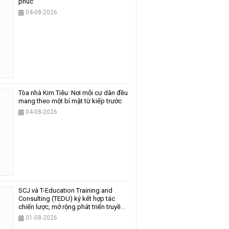
phúc
04-08-2026
Tòa nhà Kim Tiêu: Nơi mỗi cư dân đều
mang theo một bí mật từ kiếp trước
04-08-2026
SCJ và T-Education Training and
Consulting (TEDU) ký kết hợp tác
chiến lược, mở rộng phát triển truyền
thông và giáo dục
01-08-2026