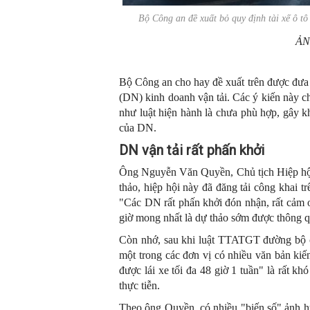
Bộ Công an đề xuất bỏ quy định tài xế ô tô 
ẢN
Bộ Công an cho hay đề xuất trên được đưa 
(DN) kinh doanh vận tải. Các ý kiến này ch
như luật hiện hành là chưa phù hợp, gây kh
của DN.
DN vận tải rất phấn khởi
Ông Nguyễn Văn Quyền, Chủ tịch Hiệp hội 
thảo, hiệp hội này đã đăng tải công khai tr
"Các DN rất phấn khởi đón nhận, rất cảm ơ
giờ mong nhất là dự thảo sớm được thông q
Còn nhớ, sau khi luật TTATGT đường bộ có
một trong các đơn vị có nhiều văn bản kiế
được lái xe tối đa 48 giờ 1 tuần" là rất kh
thực tiễn.
Theo ông Quyền, có nhiều "biến số" ảnh hưở