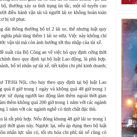
bộ, thường xảy ra tình trạng ùn tắc, một số tuyến cao
ời điều hành vận tải và người lái xe không hoàn toàn
cơ bị xử phạt.
dài thông thường bố trí 2 lái xe, thế nhưng luật quy
g nghĩa phải tăng thêm 1 lái xe nữa. Việc này không chỉ
ước vận tải mà còn ảnh hưởng tới thu nhập của tài xế.
đề xuất của Bộ Công an về việc bỏ quy định cứng thời
 chỉnh theo quy định tại bộ luật Lao động, là phù hợp.
nh, bố trí nhân sự tài xế, tiết kiệm chi phí kinh doanh;
 TP.Hà Nội, cho hay theo quy định tại bộ luật Lao
g quá 8 giờ trong 1 ngày và không quá 48 giờ trong 1
ược sử dụng người lao động làm thêm ngoài thời gian
ờ làm thêm không quá 200 giờ trong 1 năm với các ngành
ng 1 năm với các ngành nghề có tính chất đặc thù.
là rất phù hợp. Nếu đóng khung 48 giờ lái xe trong 1
quỹ thời gian này. Ngược lại, nếu áp dụng theo bộ luật
n nhân lực sẵn có, tối ưu hóa chi phí; tài xế cũng có