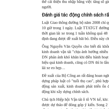
thể cải thiện thu nhập bằng việc tăng số g
người.
Đánh giá tác động chính sách rấ
Luật Giao thông đường bộ năm 2008 chỉ quy
10 giờ trong 1 ngày. Luật TTATGT đường 
thời gian lái xe trong 1 tuần không quá 48
định đang được đề xuất bãi bỏ. Điều này ch
Ông Nguyễn Văn Quyền cho biết dù không
kinh doanh vận tải "chịu ảnh hưởng nhiều 
DN phản ánh khó khăn khi điều hành hoạt 
hiệu quả kinh doanh, cũng có DN thì lo lắn
lái xe eo hẹp…
Đề xuất của Bộ Công an rất đáng hoan nghê
dựng pháp luật có "tuổi thọ cao", phù hợp
động sản xuất, kinh doanh phát triển ổn 
động khi xây dựng chính sách.
Chủ tịch Hiệp hội Vận tải ô tô VN kể, kh
được dự thảo để đóng góp ý kiến. Song 2 b