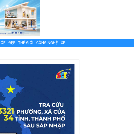
ỎE - ĐẸP
THẾ GIỚI
CÔNG NGHỆ - XE