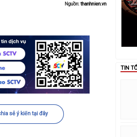
Nguồn:
thanhnien.vn
TIN T
hia sẻ ý kiến tại đây