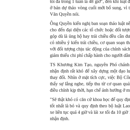
tối đa trong 1 tuần là 48 giờ", đến khi luậ
ở bản dự thảo vòng cuối mới bổ sung, vì 
Văn Quyền nói.
Ông Quyền kiến nghị ban soạn thảo luật nê
cho đến đại diện các tổ chức hoặc đối tượ
góp dù là ủng hộ hay trái chiều đều cần đ
có nhiều ý kiến trái chiều, cơ quan soạn th
với đối tượng chịu tác động của chính sá
giảm thiểu chi phí chấp hành cho người d
TS Khương Kim Tạo, nguyên Phó chánh v
nhận định rất khó để xây dựng một đạo lu
thay đổi. Nhìn ở mặt tích cực, việc Bộ Cô
thấy sự lắng nghe, tiếp thu từ cơ quan qu
điều chỉnh kịp thời, hạn chế ảnh hưởng ở 
"Sẽ thật khó có căn cứ khoa học để quy định
tốt nhất là bỏ và quy định theo bộ luật Lao
xe liên tục quá 4 giờ và lái xe tối đa 10 gi
nhận định.