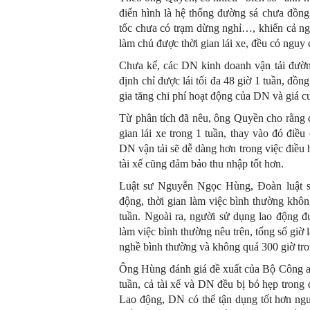
điển hình là hệ thống đường sá chưa đồng 
tốc chưa có trạm dừng nghỉ…, khiến cả ngư
làm chủ được thời gian lái xe, đều có nguy 
Chưa kể, các DN kinh doanh vận tải đường 
định chỉ được lái tối đa 48 giờ 1 tuần, đồn
gia tăng chi phí hoạt động của DN và giá c
Từ phân tích đã nêu, ông Quyền cho rằng 
gian lái xe trong 1 tuần, thay vào đó điều
DN vận tải sẽ dễ dàng hơn trong việc điều hà
tài xế cũng đảm bảo thu nhập tốt hơn.
Luật sư Nguyễn Ngọc Hùng, Đoàn luật sư
động, thời gian làm việc bình thường khôn
tuần. Ngoài ra, người sử dụng lao động đ
làm việc bình thường nêu trên, tổng số gi
nghề bình thường và không quá 300 giờ tro
Ông Hùng đánh giá đề xuất của Bộ Công an 
tuần, cả tài xế và DN đều bị bó hẹp trong 
Lao động, DN có thể tận dụng tốt hơn nguồ