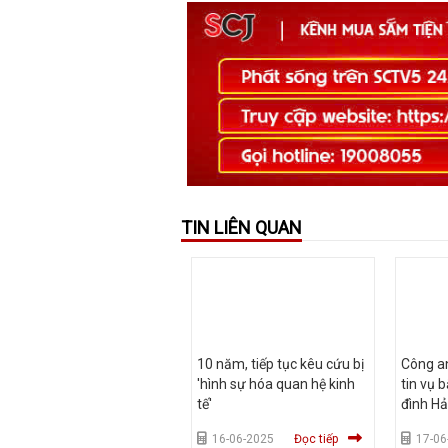
TIN LIÊN QUAN
10 năm, tiếp tục kêu cứu bị
Công an
'hình sự hóa quan hệ kinh
tin vụ 
tế'
đình Hả
16-06-2025
Đọc tiếp
17-06