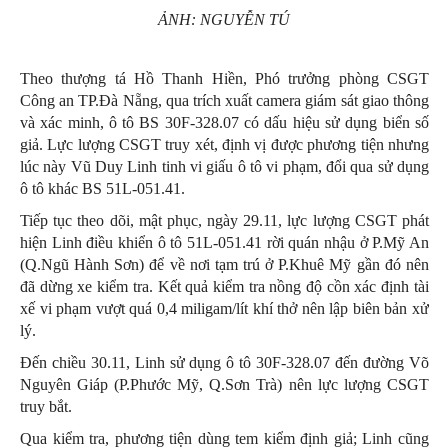
ẢNH: NGUYỄN TÚ
Theo thượng tá Hồ Thanh Hiền, Phó trưởng phòng CSGT
Công an TP.Đà Nẵng, qua trích xuất camera giám sát giao thông
và xác minh, ô tô BS 30F-328.07 có dấu hiệu sử dụng biển số
giả. Lực lượng CSGT truy xét, định vị được phương tiện nhưng
lúc này Vũ Duy Linh tinh vi giấu ô tô vi phạm, đổi qua sử dụng
ô tô khác BS 51L-051.41.
Tiếp tục theo dõi, mật phục, ngày 29.11, lực lượng CSGT phát
hiện Linh điều khiển ô tô 51L-051.41 rời quán nhậu ở P.Mỹ An
(Q.Ngũ Hành Sơn) để về nơi tạm trú ở P.Khuê Mỹ gần đó nên
đã dừng xe kiểm tra. Kết quả kiểm tra nồng độ cồn xác định tài
xế vi phạm vượt quá 0,4 miligam/lít khí thở nên lập biên bản xử
lý.
Đến chiều 30.11, Linh sử dụng ô tô 30F-328.07 đến đường Võ
Nguyên Giáp (P.Phước Mỹ, Q.Sơn Trà) nên lực lượng CSGT
truy bắt.
Qua kiểm tra, phương tiện dùng tem kiểm định giả; Linh cũng