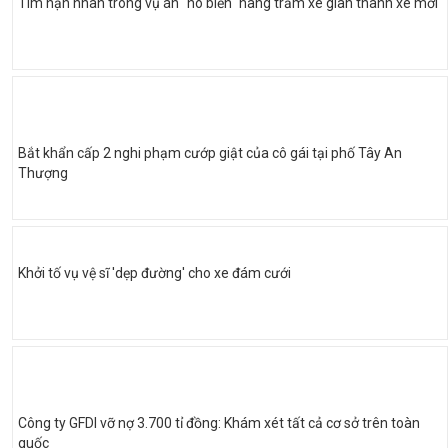
Tìm nạn nhân trong vụ án "hô biến" hàng trăm xe gian thành xe mới
Bắt khẩn cấp 2 nghi phạm cướp giật của cô gái tại phố Tây An
Thượng
Khởi tố vụ vệ sĩ 'dẹp đường' cho xe đám cưới
Công ty GFDI vỡ nợ 3.700 tỉ đồng: Khám xét tất cả cơ sở trên toàn
quốc