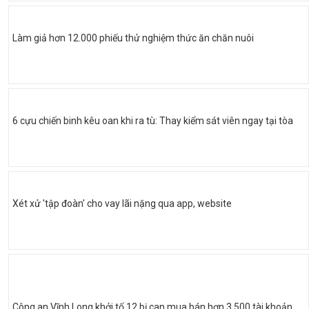
Làm giả hơn 12.000 phiếu thử nghiệm thức ăn chăn nuôi
6 cựu chiến binh kêu oan khi ra tù: Thay kiểm sát viên ngay tại tòa
Xét xử 'tập đoàn' cho vay lãi nặng qua app, website
Công an Vĩnh Long khởi tố 12 bị can mua bán hơn 3.500 tài khoản