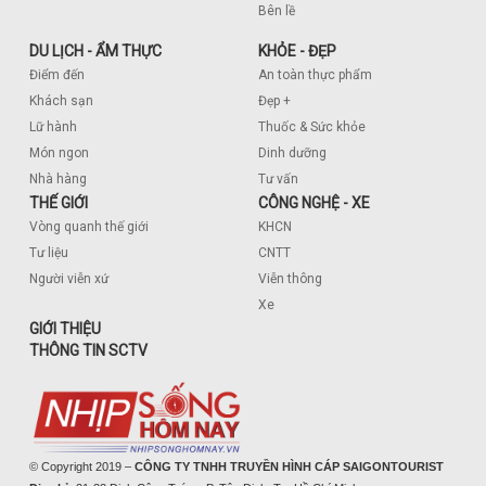
Bên lề
DU LỊCH - ẨM THỰC
KHỎE - ĐẸP
Điểm đến
An toàn thực phẩm
Khách sạn
Đẹp +
Lữ hành
Thuốc & Sức khỏe
Món ngon
Dinh dưỡng
Nhà hàng
Tư vấn
THẾ GIỚI
CÔNG NGHỆ - XE
Vòng quanh thế giới
KHCN
Tư liệu
CNTT
Người viễn xứ
Viễn thông
Xe
GIỚI THIỆU
THÔNG TIN SCTV
© Copyright 2019 –
CÔNG TY TNHH TRUYỀN HÌNH CÁP SAIGONTOURIST