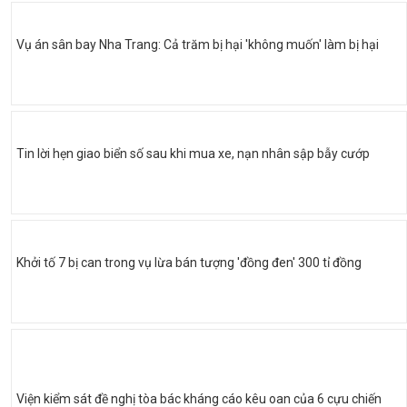
Vụ án sân bay Nha Trang: Cả trăm bị hại 'không muốn' làm bị hại
Tin lời hẹn giao biển số sau khi mua xe, nạn nhân sập bẫy cướp
Khởi tố 7 bị can trong vụ lừa bán tượng 'đồng đen' 300 tỉ đồng
Viện kiểm sát đề nghị tòa bác kháng cáo kêu oan của 6 cựu chiến