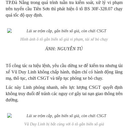
TP.Đà Nẵng trong quá trình tuần tra kiểm soát, xử lý vi phạm
trên tuyến cầu Tiên Sơn thì phát hiện ô tô BS 30F-328.07 chạy
quá tốc độ quy định.
Hình ảnh ô tô gắn biển số giả vi phạm, tài xế bỏ chạy
ẢNH: NGUYỄN TÚ
Tổ công tác ra hiệu lệnh, yêu cầu dừng xe để kiểm tra nhưng tài
xế Vũ Duy Linh không chấp hành, thậm chí có hành động lăng
mạ, thô tục, chửi CSGT và tiếp tục phóng xe bỏ chạy.
Lúc này Linh phóng nhanh, nên lực lượng CSGT quyết định
không truy đuổi để tránh các nguy cơ gây tai nạn giao thông trên
đường.
Vũ Duy Linh bị bắt cùng với ô tô gắn biển số giả