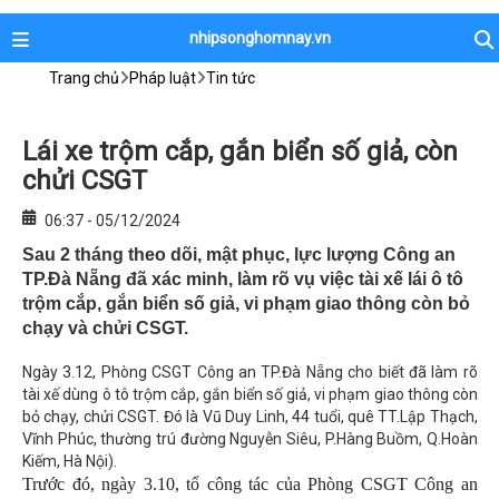
nhipsonghomnay.vn
Trang chủ
Pháp luật
Tin tức
Lái xe trộm cắp, gắn biển số giả, còn
chửi CSGT
06:37 - 05/12/2024
Sau 2 tháng theo dõi, mật phục, lực lượng Công an
TP.Đà Nẵng đã xác minh, làm rõ vụ việc tài xế lái ô tô
trộm cắp, gắn biển số giả, vi phạm giao thông còn bỏ
chạy và chửi CSGT.
Ngày 3.12, Phòng CSGT Công an TP.Đà Nẵng cho biết đã làm rõ
tài xế dùng ô tô trộm cắp, gắn biển số giả, vi phạm giao thông còn
bỏ chạy, chửi CSGT. Đó là Vũ Duy Linh, 44 tuổi, quê TT.Lập Thạch,
Vĩnh Phúc, thường trú đường Nguyễn Siêu, P.Hàng Buồm, Q.Hoàn
Kiếm, Hà Nội).
Trước đó, ngày 3.10, tổ công tác của Phòng CSGT Công an