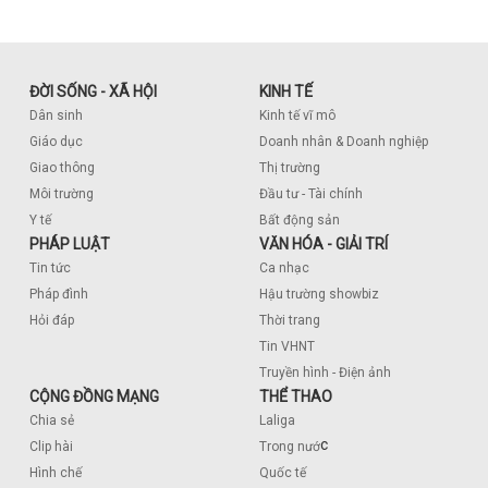
ĐỜI SỐNG - XÃ HỘI
KINH TẾ
Dân sinh
Kinh tế vĩ mô
Giáo dục
Doanh nhân & Doanh nghiệp
Giao thông
Thị trường
Môi trường
Đầu tư - Tài chính
Y tế
Bất động sản
PHÁP LUẬT
VĂN HÓA - GIẢI TRÍ
Tin tức
Ca nhạc
Pháp đình
Hậu trường showbiz
Hỏi đáp
Thời trang
Tin VHNT
Truyền hình - Điện ảnh
CỘNG ĐỒNG MẠNG
THỂ THAO
Chia sẻ
Laliga
c
Clip hài
Trong nướ
Hình chế
Quốc tế