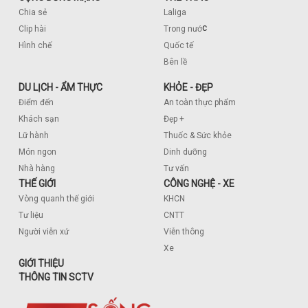
Chia sẻ
Laliga
c
Clip hài
Trong nướ
Hình chế
Quốc tế
Bên lề
DU LỊCH - ẨM THỰC
KHỎE - ĐẸP
Điểm đến
An toàn thực phẩm
Khách sạn
Đẹp +
Lữ hành
Thuốc & Sức khỏe
Món ngon
Dinh dưỡng
Nhà hàng
Tư vấn
THẾ GIỚI
CÔNG NGHỆ - XE
Vòng quanh thế giới
KHCN
Tư liệu
CNTT
Người viễn xứ
Viễn thông
Xe
GIỚI THIỆU
THÔNG TIN SCTV