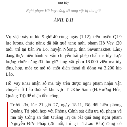
Nghi phạm Hồ Vay cùng số tang vật bị thu giữ
ẢNH: B.H
Vụ việc xảy ra lúc 9 giờ 40 cùng ngày (1.12), trên tuyến QL9
lực lượng chức năng đã bắt quả tang nghi phạm Hồ Vay (20
tuổi, trú tại bản Pa Lo, huyện Nòong, tỉnh Savannakhet, Lào)
đang thực hiện hành vi vận chuyển trái phép chất ma túy. Lực
lượng chức năng đã thu giữ tang vật gồm 18.000 viên ma túy
tổng hợp, một xe mô tô, một điện thoại di động và 3.200 kíp
Lào.
Hồ Vay khai nhận số ma túy trên được nghi phạm nhận vận
chuyển từ Lào đưa về khu vực TT.Khe Sanh (H.Hướng Hóa,
Quảng Trị) để nhận tiền công.
Trước đó, lúc 21 giờ 27, ngày 18.11, Bộ đội biên phòng
Quảng Trị phối hợp với Phòng Cảnh sát điều tra tội phạm về
ma túy Công an tỉnh Quảng Trị đã bắt quả tang nghi phạm
Nguyễn Đức Pháp (26 tuổi, trú tại TT.Lao Bảo) đang có