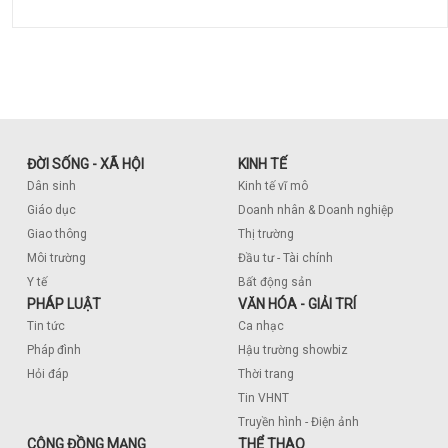
ĐỜI SỐNG - XÃ HỘI
KINH TẾ
Dân sinh
Kinh tế vĩ mô
Giáo dục
Doanh nhân & Doanh nghiệp
Giao thông
Thị trường
Môi trường
Đầu tư - Tài chính
Y tế
Bất động sản
PHÁP LUẬT
VĂN HÓA - GIẢI TRÍ
Tin tức
Ca nhạc
Pháp đình
Hậu trường showbiz
Hỏi đáp
Thời trang
Tin VHNT
Truyền hình - Điện ảnh
CỘNG ĐỒNG MẠNG
THỂ THAO