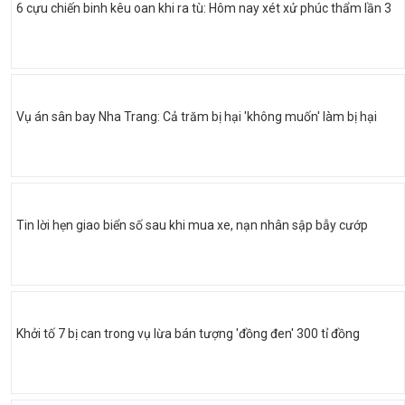
6 cựu chiến binh kêu oan khi ra tù: Hôm nay xét xử phúc thẩm lần 3
Vụ án sân bay Nha Trang: Cả trăm bị hại 'không muốn' làm bị hại
Tin lời hẹn giao biển số sau khi mua xe, nạn nhân sập bẫy cướp
Khởi tố 7 bị can trong vụ lừa bán tượng 'đồng đen' 300 tỉ đồng