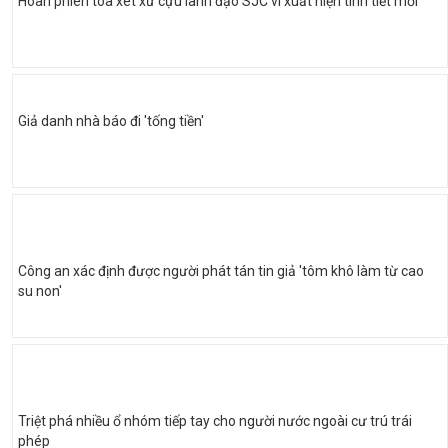
Hoãn phiên tòa xét xử cựu lãnh đạo SJC vì xuất hiện tình tiết mới
Giả danh nhà báo đi 'tống tiền'
Công an xác định được người phát tán tin giả 'tôm khô làm từ cao
su non'
Triệt phá nhiều ổ nhóm tiếp tay cho người nước ngoài cư trú trái
phép