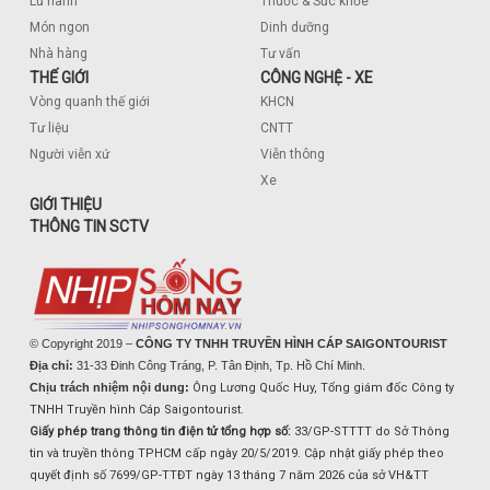
Lữ hành
Thuốc & Sức khỏe
Món ngon
Dinh dưỡng
Nhà hàng
Tư vấn
THẾ GIỚI
CÔNG NGHỆ - XE
Vòng quanh thế giới
KHCN
Tư liệu
CNTT
Người viễn xứ
Viễn thông
Xe
GIỚI THIỆU
THÔNG TIN SCTV
© Copyright 2019 –
CÔNG TY TNHH TRUYỀN HÌNH CÁP SAIGONTOURIST
Địa chỉ:
31-33 Đinh Công Tráng, P. Tân Định, Tp. Hồ Chí Minh.
Chịu trách nhiệm nội dung:
Ông Lương Quốc Huy, Tổng giám đốc Công ty
TNHH Truyền hình Cáp Saigontourist.
Giấy phép trang thông tin điện tử tổng hợp số:
33/GP-STTTT do Sở Thông
tin và truyền thông TPHCM cấp ngày 20/5/2019. Cập nhật giấy phép theo
quyết định số 7699/GP-TTĐT ngày 13 tháng 7 năm 2026 của sở VH&TT