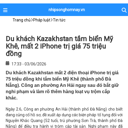
nhipsonghomnay.vn
Trang chủ
Pháp luật
Tin tức
Du khách Kazakhstan tắm biển Mỹ
Khê, mất 2 iPhone trị giá 75 triệu
đồng
17:33 - 03/06/2026
Du khách Kazakhstan mất 2 điện thoại iPhone trị giá
75 triệu đồng khi tắm biển Mỹ Khê (thành phố Đà
Nẵng). Công an phường An Hải ngay sau đó bắt giữ
nghi phạm và làm rõ thêm hàng loạt vụ trộm cắp
khác.
Ngày 2.6, Công an phường An Hải (thành phố Đà Nẵng) cho biết
đang củng cố hồ sơ, đề xuất áp dụng các biện pháp tố tụng đối với
Nguyễn Khắc Quang (52 tuổi, trú phường Sơn Trà, thành phố Đà
Nẵng) để điều tra hành vi trộm cắp tài sản. Nghi phạm này đã