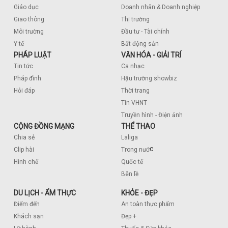
Giáo dục
Doanh nhân & Doanh nghiệp
Giao thông
Thị trường
Môi trường
Đầu tư - Tài chính
Y tế
Bất động sản
PHÁP LUẬT
VĂN HÓA - GIẢI TRÍ
Tin tức
Ca nhạc
Pháp đình
Hậu trường showbiz
Hỏi đáp
Thời trang
Tin VHNT
Truyền hình - Điện ảnh
CỘNG ĐỒNG MẠNG
THỂ THAO
Chia sẻ
Laliga
c
Clip hài
Trong nướ
Hình chế
Quốc tế
Bên lề
DU LỊCH - ẨM THỰC
KHỎE - ĐẸP
Điểm đến
An toàn thực phẩm
Khách sạn
Đẹp +