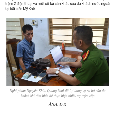
trộm 2 điện thoại và một số tài sản khác của du khách nước ngoài
tại bãi biển Mỹ Khê.
Nghi phạm Nguyễn Khắc Quang khai đã lợi dụng sự sơ hở của du
khách khi tắm biển để thực hiện nhiều vụ trộm cắp
ẢNH: Đ.X