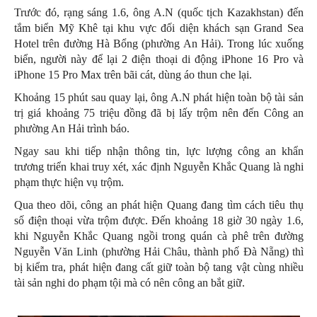
Trước đó, rạng sáng 1.6, ông A.N (quốc tịch Kazakhstan) đến
tắm biển Mỹ Khê tại khu vực đối diện khách sạn Grand Sea
Hotel trên đường Hà Bổng (phường An Hải). Trong lúc xuống
biển, người này để lại 2 điện thoại di động iPhone 16 Pro và
iPhone 15 Pro Max trên bãi cát, dùng áo thun che lại.
Khoảng 15 phút sau quay lại, ông A.N phát hiện toàn bộ tài sản
trị giá khoảng 75 triệu đồng đã bị lấy trộm nên đến Công an
phường An Hải trình báo.
Ngay sau khi tiếp nhận thông tin, lực lượng công an khẩn
trương triển khai truy xét, xác định Nguyễn Khắc Quang là nghi
phạm thực hiện vụ trộm.
Qua theo dõi, công an phát hiện Quang đang tìm cách tiêu thụ
số điện thoại vừa trộm được. Đến khoảng 18 giờ 30 ngày 1.6,
khi Nguyễn Khắc Quang ngồi trong quán cà phê trên đường
Nguyễn Văn Linh (phường Hải Châu, thành phố Đà Nẵng) thì
bị kiểm tra, phát hiện đang cất giữ toàn bộ tang vật cùng nhiều
tài sản nghi do phạm tội mà có nên công an bắt giữ.