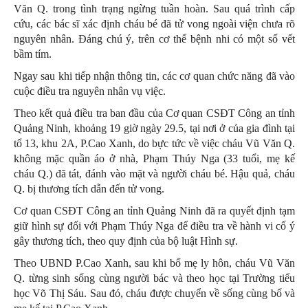
Văn Q. trong tình trạng ngừng tuần hoàn. Sau quá trình cấp
cứu, các bác sĩ xác định cháu bé đã tử vong ngoài viện chưa rõ
nguyên nhân. Đáng chú ý, trên cơ thể bệnh nhi có một số vết
bầm tím.
Ngay sau khi tiếp nhận thông tin, các cơ quan chức năng đã vào
cuộc điều tra nguyên nhân vụ việc.
Theo kết quả điều tra ban đầu của Cơ quan CSĐT Công an tỉnh
Quảng Ninh, khoảng 19 giờ ngày 29.5, tại nơi ở của gia đình tại
tổ 13, khu 2A, P.Cao Xanh, do bực tức về việc cháu Vũ Văn Q.
không mặc quần áo ở nhà, Phạm Thúy Nga (33 tuổi, mẹ kế
cháu Q.) đã tát, đánh vào mặt và người cháu bé. Hậu quả, cháu
Q. bị thương tích dẫn đến tử vong.
Cơ quan CSĐT Công an tỉnh Quảng Ninh đã ra quyết định tạm
giữ hình sự đối với Phạm Thúy Nga để điều tra về hành vi cố ý
gây thương tích, theo quy định của bộ luật Hình sự.
Theo UBND P.Cao Xanh, sau khi bố mẹ ly hôn, cháu Vũ Văn
Q. từng sinh sống cùng người bác và theo học tại Trường tiểu
học Võ Thị Sáu. Sau đó, cháu được chuyển về sống cùng bố và