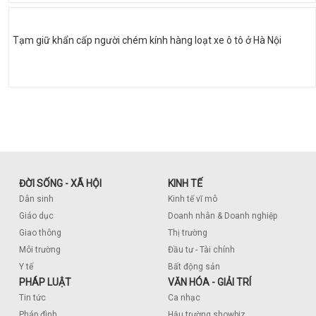
Tạm giữ khẩn cấp người chém kính hàng loạt xe ô tô ở Hà Nội
ĐỜI SỐNG - XÃ HỘI
KINH TẾ
Dân sinh
Kinh tế vĩ mô
Giáo dục
Doanh nhân & Doanh nghiệp
Giao thông
Thị trường
Môi trường
Đầu tư - Tài chính
Y tế
Bất động sản
PHÁP LUẬT
VĂN HÓA - GIẢI TRÍ
Tin tức
Ca nhạc
Pháp đình
Hậu trường showbiz