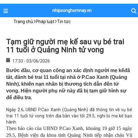
nhipsonghomnay.vn
Trang chủ
Pháp luật
Tin tức
Tạm giữ người mẹ kế sau vụ bé trai
11 tuổi ở Quảng Ninh tử vong
17:33 - 03/06/2026
Bước đầu, cơ quan công an xác định người mẹ kếđã
tát, đánh bé trai 11 tuổi tại nhà ở P.Cao Xanh (Quảng
Ninh), khiến nạn nhân bị thương tích dẫn đến tử
vong. Hiện người phụ nữ này đã bị tạm giữ hình sự
để điều tra.
Ngày 2.6, UBND P.Cao Xanh (Quảng Ninh) đã thông tin về vụ bé
trai 11 tuổi tử vong trên địa bàn vào tối 29.5, nghi bị mẹ kế bạo
hành.
Theo báo cáo của UBND P.Cao Xanh, khoảng 19 giờ 15 ngày
29.5, Bệnh viện đa khoa tỉnh Quảng Ninh tiếp nhận cháu Vũ