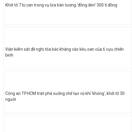
Khởi tố 7 bị can trong vụ lừa bán tượng 'đồng đen' 300 tỉ đồng
Viện kiểm sát đề nghị tòa bác kháng cáo kêu oan của 6 cựu chiến
binh
Công an TP.HCM triệt phá xưởng chế tạo vũ khí 'khủng', khởi tố 30
người