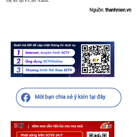
mẹ kế tại P.Cao Xanh.
Nguồn:
thanhnien.vn
Mời bạn chia sẻ ý kiến tại đây