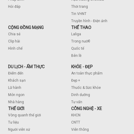
Hỏi đáp
Thời trang
Tin VHNT
Truyền hình - Điện ảnh
CỘNG ĐỒNG MẠNG
THỂ THAO
Chia sẻ
Laliga
c
Clip hài
Trong nướ
Hình chế
Quốc tế
Bên lề
DU LỊCH - ẨM THỰC
KHỎE - ĐẸP
Điểm đến
An toàn thực phẩm
Khách sạn
Đẹp +
Lữ hành
Thuốc & Sức khỏe
Món ngon
Dinh dưỡng
Nhà hàng
Tư vấn
THẾ GIỚI
CÔNG NGHỆ - XE
Vòng quanh thế giới
KHCN
Tư liệu
CNTT
Người viễn xứ
Viễn thông