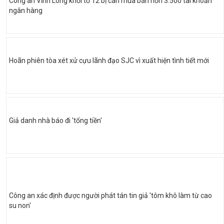
Công an Vĩnh Long khởi tố 12 bị can mua bán hơn 3.500 tài khoản
ngân hàng
Hoãn phiên tòa xét xử cựu lãnh đạo SJC vì xuất hiện tình tiết mới
Giả danh nhà báo đi 'tống tiền'
Công an xác định được người phát tán tin giả 'tôm khô làm từ cao
su non'