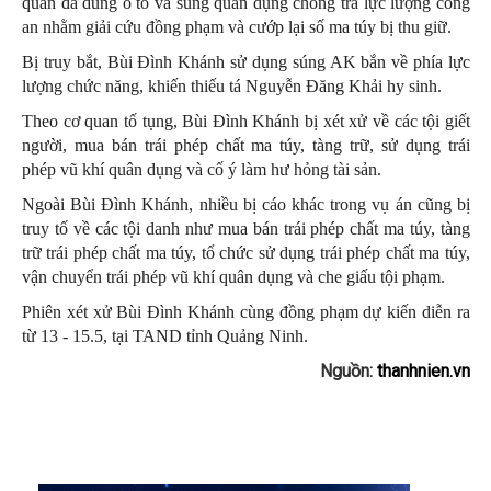
quan đã dùng ô tô và súng quân dụng chống trả lực lượng công
an nhằm giải cứu đồng phạm và cướp lại số ma túy bị thu giữ.
Bị truy bắt, Bùi Đình Khánh sử dụng súng AK bắn về phía lực
lượng chức năng, khiến thiếu tá Nguyễn Đăng Khải hy sinh.
Theo cơ quan tố tụng, Bùi Đình Khánh bị xét xử về các tội giết
người, mua bán trái phép chất ma túy, tàng trữ, sử dụng trái
phép vũ khí quân dụng và cố ý làm hư hỏng tài sản.
Ngoài Bùi Đình Khánh, nhiều bị cáo khác trong vụ án cũng bị
truy tố về các tội danh như mua bán trái phép chất ma túy, tàng
trữ trái phép chất ma túy, tổ chức sử dụng trái phép chất ma túy,
vận chuyển trái phép vũ khí quân dụng và che giấu tội phạm.
Phiên xét xử Bùi Đình Khánh cùng đồng phạm dự kiến diễn ra
từ 13 - 15.5, tại TAND tỉnh Quảng Ninh.
Nguồn:
thanhnien.vn