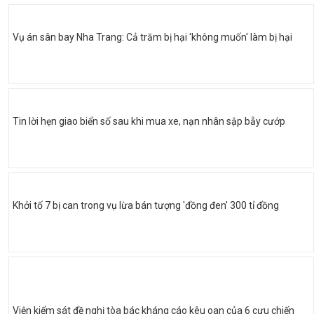
Vụ án sân bay Nha Trang: Cả trăm bị hại 'không muốn' làm bị hại
Tin lời hẹn giao biển số sau khi mua xe, nạn nhân sập bẫy cướp
Khởi tố 7 bị can trong vụ lừa bán tượng 'đồng đen' 300 tỉ đồng
Viện kiểm sát đề nghị tòa bác kháng cáo kêu oan của 6 cựu chiến