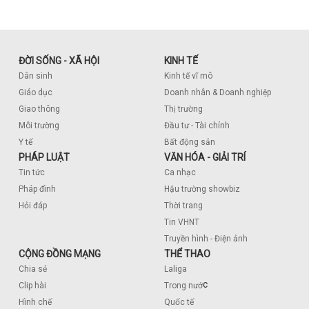
ĐỜI SỐNG - XÃ HỘI
KINH TẾ
Dân sinh
Kinh tế vĩ mô
Giáo dục
Doanh nhân & Doanh nghiệp
Giao thông
Thị trường
Môi trường
Đầu tư - Tài chính
Y tế
Bất động sản
PHÁP LUẬT
VĂN HÓA - GIẢI TRÍ
Tin tức
Ca nhạc
Pháp đình
Hậu trường showbiz
Hỏi đáp
Thời trang
Tin VHNT
Truyền hình - Điện ảnh
CỘNG ĐỒNG MẠNG
THỂ THAO
Chia sẻ
Laliga
c
Clip hài
Trong nướ
Hình chế
Quốc tế