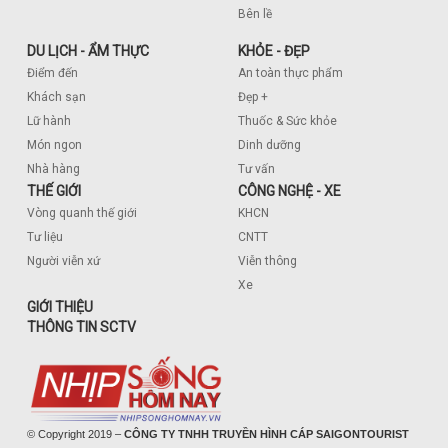
Bên lề
DU LỊCH - ẨM THỰC
KHỎE - ĐẸP
Điểm đến
An toàn thực phẩm
Khách sạn
Đẹp +
Lữ hành
Thuốc & Sức khỏe
Món ngon
Dinh dưỡng
Nhà hàng
Tư vấn
THẾ GIỚI
CÔNG NGHỆ - XE
Vòng quanh thế giới
KHCN
Tư liệu
CNTT
Người viễn xứ
Viễn thông
Xe
GIỚI THIỆU
THÔNG TIN SCTV
© Copyright 2019 –
CÔNG TY TNHH TRUYỀN HÌNH CÁP SAIGONTOURIST