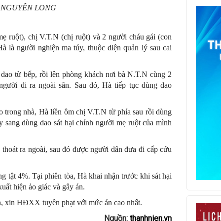
 NGUYỄN LONG
 ruột), chị V.T.N (chị ruột) và 2 người cháu gái (con
 là người nghiện ma túy, thuộc diện quản lý sau cai
dao từ bếp, rồi lên phòng khách nơi bà N.T.N cùng 2
gười đi ra ngoài sân. Sau đó, Hà tiếp tục dùng dao
.
 trong nhà, Hà liền ôm chị V.T.N từ phía sau rồi dùng
y sang dùng dao sát hại chính người mẹ ruột của mình
 thoát ra ngoài, sau đó được người dân đưa đi cấp cứu
ng tật 4%. Tại phiên tòa, Hà khai nhận trước khi
sát hại
uất hiện ảo giác và gây án.
hận, xin HĐXX tuyên phạt với mức án cao nhất.
Nguồn:
thanhnien.vn