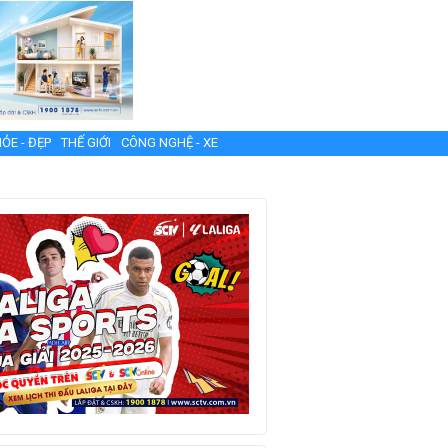
ỎE - ĐẸP
THẾ GIỚI
CÔNG NGHỆ - XE