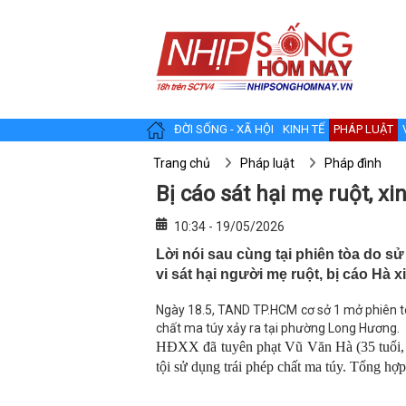
ĐỜI SỐNG - XÃ HỘI
KINH TẾ
PHÁP LUẬT
Trang chủ
Pháp luật
Pháp đình
Bị cáo sát hại mẹ ruột, x
10:34 - 19/05/2026
Lời nói sau cùng tại phiên tòa do s
vi sát hại người mẹ ruột, bị cáo Hà 
Ngày 18.5, TAND TP.HCM cơ sở 1 mở phiên tò
chất ma túy xảy ra tại phường Long Hương.
HĐXX đã tuyên phạt Vũ Văn Hà (35 tuổi, q
tội sử dụng trái phép chất ma túy. Tổng hợp 