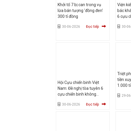
Khởi tố 7 bị can trong vụ
Viện ki
lừa bán tượng 'đồng đen'
bác kh
300 tỉ đồng
6 cựu c
30-06-2026
Đọc tiếp
30-06
Triệt p
tiền xu
Hội Cựu chiến binh Việt
1.000 t
Nam: Đề nghị tòa tuyên 6
cựu chiến binh không
29-06
phạm tội
30-06-2026
Đọc tiếp