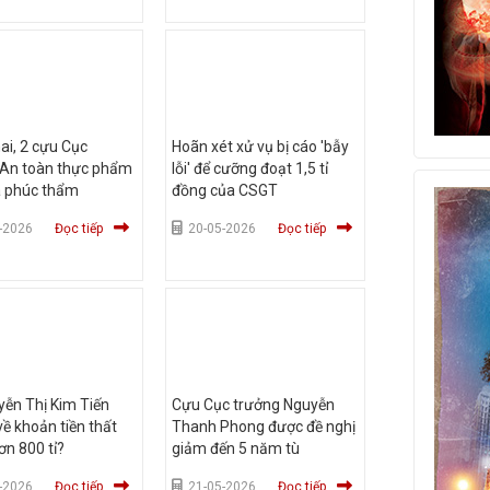
i, 2 cựu Cục
Hoãn xét xử vụ bị cáo 'bẫy
 An toàn thực phẩm
lỗi' để cưỡng đoạt 1,5 tỉ
a phúc thẩm
đồng của CSGT
-2026
Đọc tiếp
20-05-2026
Đọc tiếp
ễn Thị Kim Tiến
Cựu Cục trưởng Nguyễn
 về khoản tiền thất
Thanh Phong được đề nghị
ơn 800 tỉ?
giảm đến 5 năm tù
-2026
Đọc tiếp
21-05-2026
Đọc tiếp