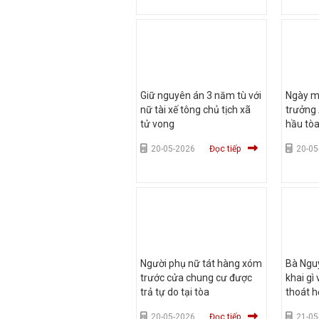
Giữ nguyên án 3 năm tù với
Ngày ma
nữ tài xế tông chủ tịch xã
trưởng
tử vong
hầu tò
20-05-2026
Đọc tiếp
20-05
Người phụ nữ tát hàng xóm
Bà Nguy
trước cửa chung cư được
khai gì
trả tự do tại tòa
thoát h
20-05-2026
Đọc tiếp
21-05