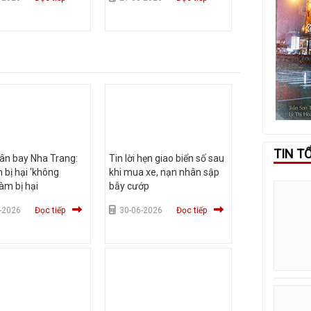
TIN T
ân bay Nha Trang:
Tin lời hẹn giao biển số sau
 bị hại 'không
khi mua xe, nạn nhân sập
àm bị hại
bẫy cướp
-2026
Đọc tiếp
30-06-2026
Đọc tiếp