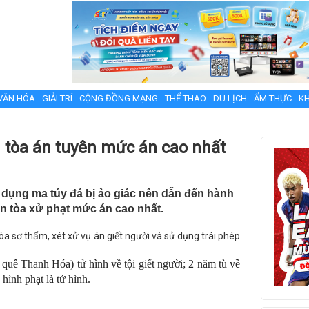
VĂN HÓA - GIẢI TRÍ
CỘNG ĐỒNG MẠNG
THỂ THAO
DU LỊCH - ẨM THỰC
KH
in tòa án tuyên mức án cao nhất
ử dụng ma túy đá bị ảo giác nên dẫn đến hành
xin tòa xử phạt mức án cao nhất.
a sơ thẩm, xét xử vụ án giết người và sử dụng trái phép
uê Thanh Hóa) tử hình về tội giết người; 2 năm tù về
hình phạt là tử hình.