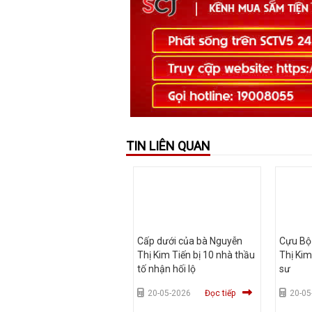
TIN LIÊN QUAN
Cấp dưới của bà Nguyễn
Cựu Bộ
Thị Kim Tiến bị 10 nhà thầu
Thị Kim
tố nhận hối lộ
sư
20-05-2026
Đọc tiếp
20-05