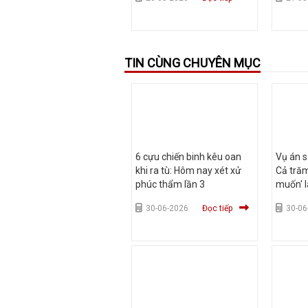
TIN CÙNG CHUYÊN MỤC
6 cựu chiến binh kêu oan
Vụ án s
khi ra tù: Hôm nay xét xử
Cả trăm
phúc thẩm lần 3
muốn' l
30-06-2026
Đọc tiếp
30-06