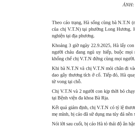
ẢNH:
Theo cáo trạng, Hà sống cùng bà N.T.N (mẹ
của chị V.T.N) tại phường Long Hương. Hà
nghiện tại địa phương.
Khoảng 3 giờ ngày 22.9.2025, Hà lấy con 
người cháu đang ngủ uy hiếp, buộc mọi n
khống chế chị V.T.N đứng cùng mọi người
Khi bà N.T.N và chị V.T.N mỏi chân đi vào
dao gây thương tích ở cổ. Tiếp đó, Hà qua
tử vong tại chỗ.
Chị V.T.N và 2 người con kịp thời bỏ chạy
tại Bệnh viện đa khoa Bà Rịa.
Kết quả giám định, chị V.T.N có tỷ
lệ thươ
mẹ mình, bị cáo đã sử dụng ma túy đá nên x
Nói lời sau cuối, bị cáo Hà tỏ thái độ ân 