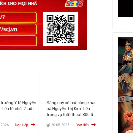
 trưởng Y tế Nguyễn
Sáng nay xét xử công khai
 Tiến từ chối 2 luật
bà Nguyễn Thị Kim Tiến
trong vụ thất thoát 800 tỉ
-2026
Đọc tiếp
20-05-2026
Đọc tiếp