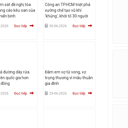
ểm sát đề nghị tòa
Công an TP.HCM triệt phá
áng cáo kêu oan của
xưởng chế tạo vũ khí
hiến binh
'khủng', khởi tố 30 người
-2026
Đọc tiếp
30-06-2026
Đọc tiếp
há đường dây rửa
Đâm em vợ tử vong, vợ
yên quốc gia hơn
trọng thương vì mâu thuẫn
ỉ đồng
gia đình
-2026
Đọc tiếp
29-06-2026
Đọc tiếp