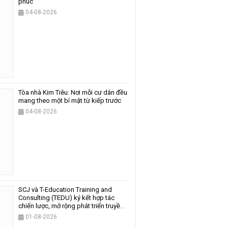
phúc
04-08-2026
Tòa nhà Kim Tiêu: Nơi mỗi cư dân đều
mang theo một bí mật từ kiếp trước
04-08-2026
SCJ và T-Education Training and
Consulting (TEDU) ký kết hợp tác
chiến lược, mở rộng phát triển truyền
thông và giáo dục
01-08-2026