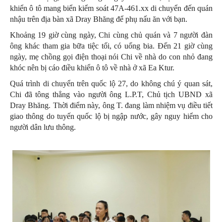
khiển ô tô mang biển kiểm soát 47A-461.xx di chuyển đến quán
nhậu trên địa bàn xã Dray Bhăng để phụ nấu ăn với bạn.
Khoảng 19 giờ cùng ngày, Chi cùng chủ quán và 7 người đàn
ông khác tham gia bữa tiệc tối, có uống bia. Đến 21 giờ cùng
ngày, mẹ chồng gọi điện thoại nói Chi về nhà do con nhỏ đang
khóc nên bị cáo điều khiển ô tô về nhà ở xã Ea Ktur.
Quá trình di chuyển trên quốc lộ 27, do không chú ý quan sát,
Chi đã tông thẳng vào người ông L.P.T, Chủ tịch UBND xã
Dray Bhăng. Thời điểm này, ông T. đang làm nhiệm vụ điều tiết
giao thông do tuyến quốc lộ bị ngập nước, gây nguy hiểm cho
người dân lưu thông.