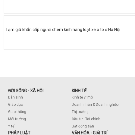
Tạm giữ khẩn cấp người chém kính hàng loạt xe ô tô ở Hà Nội
ĐỜI SỐNG - XÃ HỘI
KINH TẾ
Dân sinh
Kinh tế vĩ mô
Giáo dục
Doanh nhân & Doanh nghiệp
Giao thông
Thị trường
Môi trường
Đầu tư - Tài chính
Y tế
Bất động sản
PHÁP LUẬT
VĂN HÓA - GIẢI TRÍ