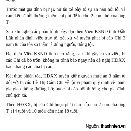
Trước mặt gia đình bị hại, nữ tài xế bày tỏ sự ăn năn hối lỗi và
cam kết sẽ bồi thường thêm chi phí để lo cho 2 con nhỏ của ông
T.
Sau khi nghe các phần trình bày, đại diện Viện KSND tỉnh Đắk
Lắk nhận định việc truy tố, xét xử và tuyên phạt bị cáo Chi 3
năm tù của tòa sơ thẩm là đúng người, đúng tội.
Đại diện Viện KSND tỉnh cho rằng, sau khi gây ra vụ việc, bị
cáo Chi đã bỏ trốn, không ra trình báo ngay nên đề nghị HĐXX
bác kháng cáo của bị cáo.
Kết thúc phiên tòa, HĐXX tuyên giữ nguyên mức án 3 năm tù
đối với bị cáo Lê Thị Cẩm Chi về tội vi phạm quy định về tham
gia giao thông đường bộ; buộc bị cáo bồi thường cho gia đình
chủ tịch xã.
Theo HĐXX, bị cáo Chi buộc phải chu cấp cho 2 con của ông
T. (14 tuổi và 10 tuổi) đến năm 18 tuổi.
Nguồn:
thanhnien.vn