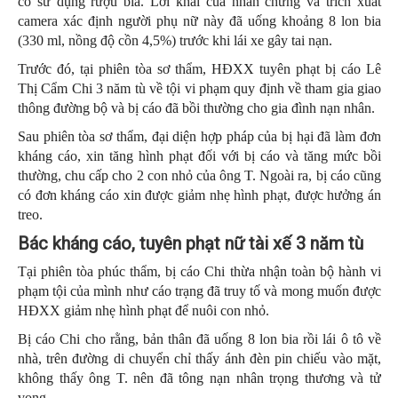
có sử dụng rượu bia. Lời khai của nhân chứng và trích xuất
camera xác định người phụ nữ này đã uống khoảng 8 lon bia
(330 ml, nồng độ cồn 4,5%) trước khi lái xe gây tai nạn.
Trước đó, tại phiên tòa sơ thẩm, HĐXX tuyên phạt bị cáo Lê
Thị Cẩm Chi 3 năm tù về tội vi phạm quy định về tham gia giao
thông đường bộ và bị cáo đã bồi thường cho gia đình nạn nhân.
Sau phiên tòa sơ thẩm, đại diện hợp pháp của bị hại đã làm đơn
kháng cáo, xin tăng hình phạt đối với bị cáo và tăng mức bồi
thường, chu cấp cho 2 con nhỏ của ông T. Ngoài ra, bị cáo cũng
có đơn kháng cáo xin được giảm nhẹ hình phạt, được hưởng án
treo.
Bác kháng cáo, tuyên phạt nữ tài xế 3 năm tù
Tại phiên tòa phúc thẩm, bị cáo Chi thừa nhận toàn bộ hành vi
phạm tội của mình như cáo trạng đã truy tố và mong muốn được
HĐXX giảm nhẹ hình phạt để nuôi con nhỏ.
Bị cáo Chi cho rằng, bản thân đã uống 8 lon bia rồi lái ô tô về
nhà, trên đường di chuyển chỉ thấy ánh đèn pin chiếu vào mặt,
không thấy ông T. nên đã tông nạn nhân trọng thương và tử
vong.