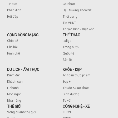
Tin tức
Ca nhạc
Pháp đình
Hậu trường showbiz
Hỏi đáp
Thời trang
Tin VHNT
Truyền hình - Điện ảnh
CỘNG ĐỒNG MẠNG
THỂ THAO
Chia sẻ
Laliga
c
Clip hài
Trong nướ
Hình chế
Quốc tế
Bên lề
DU LỊCH - ẨM THỰC
KHỎE - ĐẸP
Điểm đến
An toàn thực phẩm
Khách sạn
Đẹp +
Lữ hành
Thuốc & Sức khỏe
Món ngon
Dinh dưỡng
Nhà hàng
Tư vấn
THẾ GIỚI
CÔNG NGHỆ - XE
Vòng quanh thế giới
KHCN