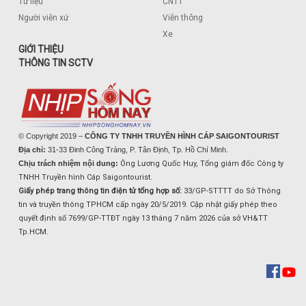
Tư liệu
CNTT
Người viễn xứ
Viễn thông
Xe
GIỚI THIỆU
THÔNG TIN SCTV
© Copyright 2019 –
CÔNG TY TNHH TRUYỀN HÌNH CÁP SAIGONTOURIST
Địa chỉ:
31-33 Đinh Công Tráng, P. Tân Định, Tp. Hồ Chí Minh.
Chịu trách nhiệm nội dung:
Ông Lương Quốc Huy, Tổng giám đốc Công ty
TNHH Truyền hình Cáp Saigontourist.
Giấy phép trang thông tin điện tử tổng hợp số:
33/GP-STTTT do Sở Thông
tin và truyền thông TPHCM cấp ngày 20/5/2019. Cập nhật giấy phép theo
quyết định số 7699/GP-TTĐT ngày 13 tháng 7 năm 2026 của sở VH&TT
Tp.HCM.