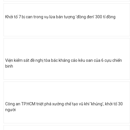
Khởi tố 7 bị can trong vụ lừa bán tượng 'đồng đen' 300 tỉ đồng
Viện kiểm sát đề nghị tòa bác kháng cáo kêu oan của 6 cựu chiến
binh
Công an TP.HCM triệt phá xưởng chế tạo vũ khí 'khủng', khởi tố 30
người