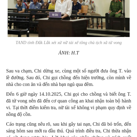
TAND tỉnh Đắk Lắk xét xử nữ tài xế tông chủ tịch xã tử vong
ẢNH: H.T
Sau va chạm, Chi dừng xe, cùng một số người đưa ông T. vào
lề đường. Sau đó, Chi gọi chồng đến hiện trường, còn mình về
nhà cho con ăn và đến nhà bạn ngủ qua đêm.
Đến 6 giờ ngày 14.10.2025, Chi gọi cho chồng và biết ông T.
đã tử vong nên đã đến cơ quan công an khai nhận toàn bộ hành
vi. Tại thời điểm kiểm tra, nữ tài xế không vi phạm quy định về
nồng độ cồn.
Cáo trạng cũng nêu rõ, sau khi gây tai nạn, Chi đã bỏ trốn, đến
sáng hôm sau mới ra đầu thú. Quá trình điều tra, Chi thừa nhận