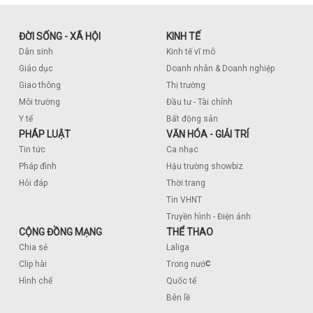
ĐỜI SỐNG - XÃ HỘI
KINH TẾ
Dân sinh
Kinh tế vĩ mô
Giáo dục
Doanh nhân & Doanh nghiệp
Giao thông
Thị trường
Môi trường
Đầu tư - Tài chính
Y tế
Bất động sản
PHÁP LUẬT
VĂN HÓA - GIẢI TRÍ
Tin tức
Ca nhạc
Pháp đình
Hậu trường showbiz
Hỏi đáp
Thời trang
Tin VHNT
Truyền hình - Điện ảnh
CỘNG ĐỒNG MẠNG
THỂ THAO
Chia sẻ
Laliga
c
Clip hài
Trong nướ
Hình chế
Quốc tế
Bên lề