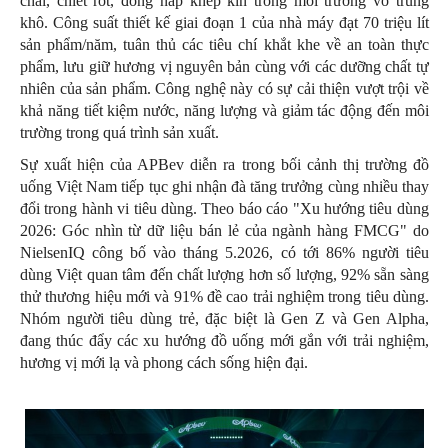
chai, chiết rót, đóng nắp khép kín trong môi trường vô trùng
khô. Công suất thiết kế giai đoạn 1 của nhà máy đạt 70 triệu lít
sản phẩm/năm, tuân thủ các tiêu chí khắt khe về an toàn thực
phẩm, lưu giữ hương vị nguyên bản cùng với các dưỡng chất tự
nhiên của sản phẩm. Công nghệ này có sự cải thiện vượt trội về
khả năng tiết kiệm nước, năng lượng và giảm tác động đến môi
trường trong quá trình sản xuất.
Sự xuất hiện của APBev diễn ra trong bối cảnh thị trường đồ
uống Việt Nam tiếp tục ghi nhận đà tăng trưởng cùng nhiều thay
đổi trong hành vi tiêu dùng. Theo báo cáo "Xu hướng tiêu dùng
2026: Góc nhìn từ dữ liệu bán lẻ của ngành hàng FMCG" do
NielsenIQ công bố vào tháng 5.2026, có tới 86% người tiêu
dùng Việt quan tâm đến chất lượng hơn số lượng, 92% sẵn sàng
thử thương hiệu mới và 91% đề cao trải nghiệm trong tiêu dùng.
Nhóm người tiêu dùng trẻ, đặc biệt là Gen Z và Gen Alpha,
đang thúc đẩy các xu hướng đồ uống mới gắn với trải nghiệm,
hương vị mới lạ và phong cách sống hiện đại.