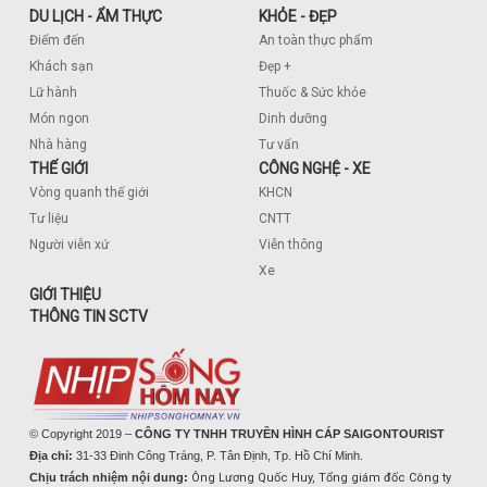
DU LỊCH - ẨM THỰC
KHỎE - ĐẸP
Điểm đến
An toàn thực phẩm
Khách sạn
Đẹp +
Lữ hành
Thuốc & Sức khỏe
Món ngon
Dinh dưỡng
Nhà hàng
Tư vấn
THẾ GIỚI
CÔNG NGHỆ - XE
Vòng quanh thế giới
KHCN
Tư liệu
CNTT
Người viễn xứ
Viễn thông
Xe
GIỚI THIỆU
THÔNG TIN SCTV
© Copyright 2019 –
CÔNG TY TNHH TRUYỀN HÌNH CÁP SAIGONTOURIST
Địa chỉ:
31-33 Đinh Công Tráng, P. Tân Định, Tp. Hồ Chí Minh.
Chịu trách nhiệm nội dung:
Ông Lương Quốc Huy, Tổng giám đốc Công ty