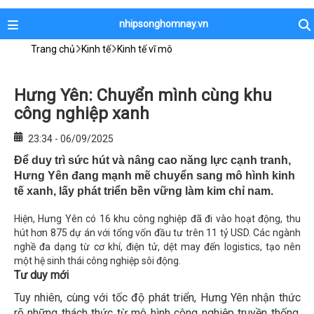
nhipsonghomnay.vn
Trang chủ
Kinh tế
Kinh tế vĩ mô
Hưng Yên: Chuyển mình cùng khu
công nghiệp xanh
23:34 - 06/09/2025
Để duy trì sức hút và nâng cao năng lực cạnh tranh,
Hưng Yên đang mạnh mẽ chuyển sang mô hình kinh
tế xanh, lấy phát triển bền vững làm kim chỉ nam.
Hiện, Hưng Yên có 16 khu công nghiệp đã đi vào hoạt động, thu
hút hơn 875 dự án với tổng vốn đầu tư trên 11 tỷ USD. Các ngành
nghề đa dạng từ cơ khí, điện tử, dệt may đến logistics, tạo nên
một hệ sinh thái công nghiệp sôi động.
Tư duy mới
Tuy nhiên, cùng với tốc độ phát triển, Hưng Yên nhận thức
rõ những thách thức từ mô hình công nghiệp truyền thống.