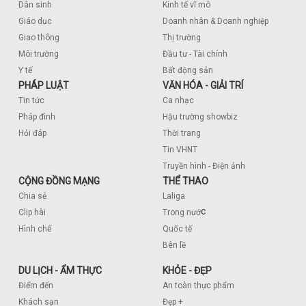
Dân sinh
Kinh tế vĩ mô
Giáo dục
Doanh nhân & Doanh nghiệp
Giao thông
Thị trường
Môi trường
Đầu tư - Tài chính
Y tế
Bất động sản
PHÁP LUẬT
VĂN HÓA - GIẢI TRÍ
Tin tức
Ca nhạc
Pháp đình
Hậu trường showbiz
Hỏi đáp
Thời trang
Tin VHNT
Truyền hình - Điện ảnh
CỘNG ĐỒNG MẠNG
THỂ THAO
Chia sẻ
Laliga
c
Clip hài
Trong nướ
Hình chế
Quốc tế
Bên lề
DU LỊCH - ẨM THỰC
KHỎE - ĐẸP
Điểm đến
An toàn thực phẩm
Khách sạn
Đẹp +