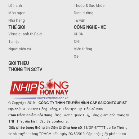
Lữ hành
Thuốc & Sức khỏe
Món ngon
Dinh dưỡng
Nhà hàng
Tư vấn
THẾ GIỚI
CÔNG NGHỆ - XE
Vòng quanh thế giới
KHCN
Tư liệu
CNTT
Người viễn xứ
Viễn thông
Xe
GIỚI THIỆU
THÔNG TIN SCTV
© Copyright 2019 –
CÔNG TY TNHH TRUYỀN HÌNH CÁP SAIGONTOURIST
Địa chỉ:
31-33 Đinh Công Tráng, P. Tân Định, Tp. Hồ Chí Minh.
Chịu trách nhiệm nội dung:
Ông Lương Quốc Huy, Tổng giám đốc Công ty
TNHH Truyền hình Cáp Saigontourist.
Giấy phép trang thông tin điện tử tổng hợp số:
33/GP-STTTT do Sở Thông
tin và truyền thông TPHCM cấp ngày 20/5/2019. Cập nhật giấy phép theo