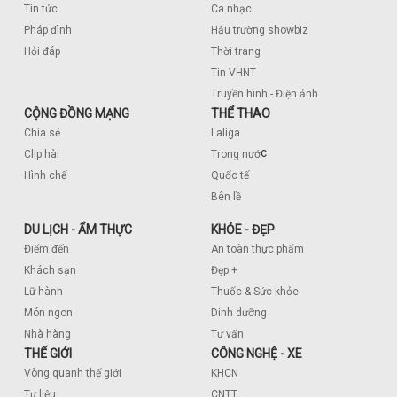
Tin tức
Ca nhạc
Pháp đình
Hậu trường showbiz
Hỏi đáp
Thời trang
Tin VHNT
Truyền hình - Điện ảnh
CỘNG ĐỒNG MẠNG
THỂ THAO
Chia sẻ
Laliga
c
Clip hài
Trong nướ
Hình chế
Quốc tế
Bên lề
DU LỊCH - ẨM THỰC
KHỎE - ĐẸP
Điểm đến
An toàn thực phẩm
Khách sạn
Đẹp +
Lữ hành
Thuốc & Sức khỏe
Món ngon
Dinh dưỡng
Nhà hàng
Tư vấn
THẾ GIỚI
CÔNG NGHỆ - XE
Vòng quanh thế giới
KHCN
Tư liệu
CNTT