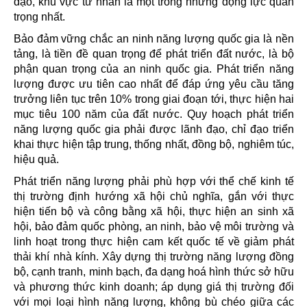
đạo, khu vực tư nhân là một trong những động lực quan
trọng nhất.
Bảo đảm vững chắc an ninh năng lượng quốc gia là nền
tảng, là tiền đề quan trọng để phát triển đất nước, là bộ
phận quan trọng của an ninh quốc gia. Phát triển năng
lượng được ưu tiên cao nhất để đáp ứng yêu cầu tăng
trưởng liên tục trên 10% trong giai đoạn tới, thực hiện hai
mục tiêu 100 năm của đất nước. Quy hoạch phát triển
năng lượng quốc gia phải được lãnh đạo, chỉ đạo triển
khai thực hiện tập trung, thống nhất, đồng bộ, nghiêm túc,
hiệu quả.
Phát triển năng lượng phải phù hợp với thể chế kinh tế
thị trường định hướng xã hội chủ nghĩa, gắn với thực
hiện tiến bộ và công bằng xã hội, thực hiện an sinh xã
hội, bảo đảm quốc phòng, an ninh, bảo vệ môi trường và
linh hoạt trong thực hiện cam kết quốc tế về giảm phát
thải khí nhà kính. Xây dựng thị trường năng lượng đồng
bộ, cạnh tranh, minh bạch, đa dạng hoá hình thức sở hữu
và phương thức kinh doanh; áp dụng giá thị trường đối
với mọi loại hình năng lượng, không bù chéo giữa các