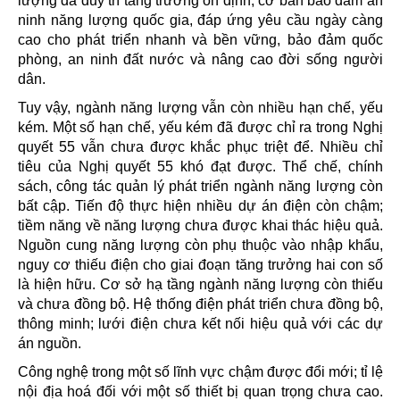
lượng đã duy trì tăng trưởng ổn định, cơ bản bảo đảm an
ninh năng lượng quốc gia, đáp ứng yêu cầu ngày càng
cao cho phát triển nhanh và bền vững, bảo đảm quốc
phòng, an ninh đất nước và nâng cao đời sống người
dân.
Tuy vậy, ngành
năng lượng
vẫn còn nhiều hạn chế, yếu
kém. Một số hạn chế, yếu kém đã được chỉ ra trong Nghị
quyết 55 vẫn chưa được khắc phục triệt để. Nhiều chỉ
tiêu của Nghị quyết 55 khó đạt được. Thể chế, chính
sách, công tác quản lý phát triển ngành năng lượng còn
bất cập. Tiến độ thực hiện nhiều dự án điện còn chậm;
tiềm năng về năng lượng chưa được khai thác hiệu quả.
Nguồn cung năng lượng còn phụ thuộc vào nhập khẩu,
nguy cơ thiếu điện cho giai đoạn tăng trưởng hai con số
là hiện hữu. Cơ sở hạ tầng ngành năng lượng còn thiếu
và chưa đồng bộ. Hệ thống điện phát triển chưa đồng bộ,
thông minh; lưới điện chưa kết nối hiệu quả với các dự
án nguồn.
Công nghệ trong một số lĩnh vực chậm được đổi mới; tỉ lệ
nội địa hoá đối với một số thiết bị quan trọng chưa cao.