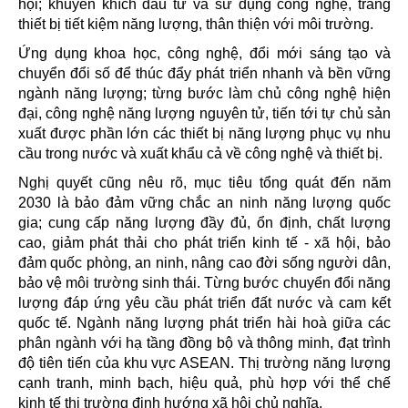
hội; khuyến khích đầu tư và sử dụng công nghệ, trang
thiết bị tiết kiệm năng lượng, thân thiện với môi trường.
Ứng dụng khoa học, công nghệ, đổi mới sáng tạo và
chuyển đổi số để thúc đẩy phát triển nhanh và bền vững
ngành năng lượng; từng bước làm chủ công nghệ hiện
đại, công nghệ năng lượng nguyên tử, tiến tới tự chủ sản
xuất được phần lớn các thiết bị năng lượng phục vụ nhu
cầu trong nước và xuất khẩu cả về công nghệ và thiết bị.
Nghị quyết cũng nêu rõ, mục tiêu tổng quát đến năm
2030 là bảo đảm vững chắc an ninh năng lượng quốc
gia; cung cấp năng lượng đầy đủ, ổn định, chất lượng
cao, giảm phát thải cho phát triển kinh tế - xã hội, bảo
đảm quốc phòng, an ninh, nâng cao đời sống người dân,
bảo vệ môi trường sinh thái. Từng bước chuyển đổi năng
lượng đáp ứng yêu cầu phát triển đất nước và cam kết
quốc tế. Ngành năng lượng phát triển hài hoà giữa các
phân ngành với hạ tầng đồng bộ và thông minh, đạt trình
độ tiên tiến của khu vực ASEAN. Thị trường năng lượng
cạnh tranh, minh bạch, hiệu quả, phù hợp với thể chế
kinh tế thị trường định hướng xã hội chủ nghĩa.