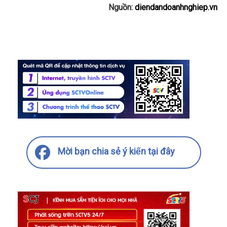
Nguồn:
diendandoanhnghiep.vn
Mời bạn chia sẻ ý kiến tại đây