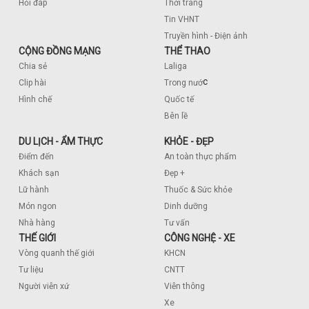
Hỏi đáp
Thời trang
Tin VHNT
Truyền hình - Điện ảnh
CỘNG ĐỒNG MẠNG
THỂ THAO
Chia sẻ
Laliga
c
Clip hài
Trong nướ
Hình chế
Quốc tế
Bên lề
DU LỊCH - ẨM THỰC
KHỎE - ĐẸP
Điểm đến
An toàn thực phẩm
Khách sạn
Đẹp +
Lữ hành
Thuốc & Sức khỏe
Món ngon
Dinh dưỡng
Nhà hàng
Tư vấn
THẾ GIỚI
CÔNG NGHỆ - XE
Vòng quanh thế giới
KHCN
Tư liệu
CNTT
Người viễn xứ
Viễn thông
Xe