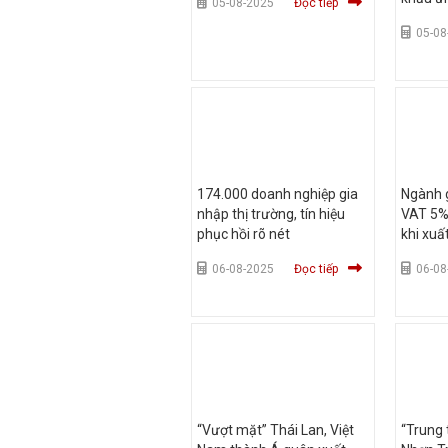
05-08-2025
Đọc tiếp
mới"
05-08
174.000 doanh nghiệp gia
Ngành g
nhập thị trường, tín hiệu
VAT 5%,
phục hồi rõ nét
khi xuấ
06-08-2025
Đọc tiếp
06-08
“Vượt mặt” Thái Lan, Việt
“Trung