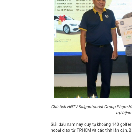
Chủ tịch HĐTV Saigontourist Group Phạm Huy
trợ bện
Giải đấu năm nay quy tụ khoảng 140 golfer 
ngoại giao từ TP.HCM và các tỉnh lân cận.