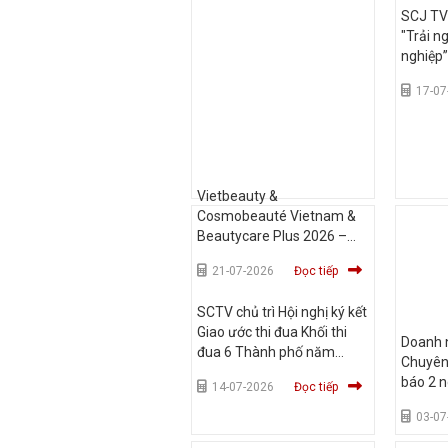
SCJ T
"Trải n
nghiệp”
Đại họ
17-07
HCM
Vietbeauty &
Cosmobeauté Vietnam &
Beautycare Plus 2026 –
Triển lãm làm đẹp quy mô
21-07-2026
Đọc tiếp
lớn nhất khu vực, khai thác
15.000+ khách thương mại
SCTV chủ trì Hội nghị ký kết
tiềm năng
Giao ước thi đua Khối thi
Doanh n
đua 6 Thành phố năm
Chuyên
2026
báo 2 n
14-07-2026
Đọc tiếp
trong k
03-07
hè