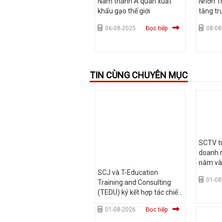
Nam thành Á quân xuất
Nhơn Tr
khẩu gạo thế giới
tăng t
06-08-2025
Đọc tiếp
08-08
TIN CÙNG CHUYÊN MỤC
SCTV tu
doanh m
năm và
SCJ và T-Education
01-08
Training and Consulting
(TEDU) ký kết hợp tác chiến
lược, mở rộng phát triển
01-08-2026
Đọc tiếp
truyền thông và giáo dục