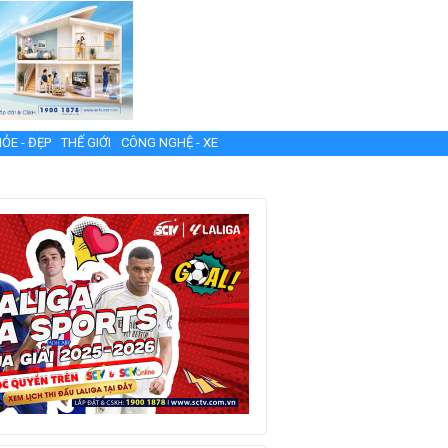
ỎE - ĐẸP
THẾ GIỚI
CÔNG NGHỆ - XE