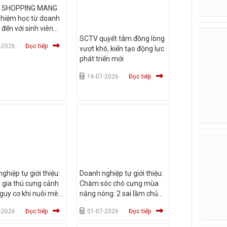
V SHOPPING MANG
ghiệm học từ doanh
 đến với sinh viên
c Hùng Vương TP
SCTV quyết tâm đồng lòng
-2026
Đọc tiếp
vượt khó, kiến tạo động lực
phát triển mới
16-07-2026
Đọc tiếp
ghiệp tự giới thiệu:
Doanh nghiệp tự giới thiệu:
 gia thú cưng cảnh
Chăm sóc chó cưng mùa
guy cơ khi nuôi mèo
nắng nóng: 2 sai lầm chủ
hông gian kín mùa
nuôi dễ mắc phải
-2026
Đọc tiếp
01-07-2026
Đọc tiếp