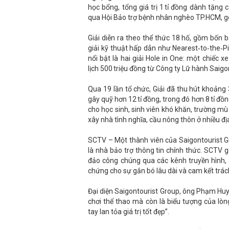
học bổng, tổng giá trị 1 tỉ đồng dành tặn
qua Hội Bảo trợ bệnh nhân nghèo TP.HCM, gó
Giải diễn ra theo thể thức 18 hố, gồm bốn 
giải kỹ thuật hấp dẫn như Nearest‑to‑the‑Pi
nổi bật là hai giải Hole in One: một chiếc
lịch 500 triệu đồng từ Công ty Lữ hành Saigon
Qua 19 lần tổ chức, Giải đã thu hút khoảng
gây quỹ hơn 12 tỉ đồng, trong đó hơn 8 tỉ đồ
cho học sinh, sinh viên khó khăn, trường mù
xây nhà tình nghĩa, cầu nông thôn ở nhiều 
SCTV – Một thành viên của Saigontourist Grou
là nhà bảo trợ thông tin chính thức. SCTV 
đảo công chúng qua các kênh truyền hình, 
chứng cho sự gắn bó lâu dài và cam kết trác
Đại diện Saigontourist Group, ông Phạm Huy 
chơi thể thao mà còn là biểu tượng của lò
tay lan tỏa giá trị tốt đẹp”.