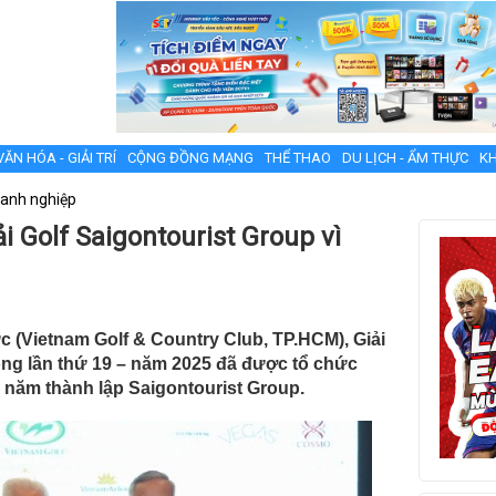
VĂN HÓA - GIẢI TRÍ
CỘNG ĐỒNG MẠNG
THỂ THAO
DU LỊCH - ẨM THỰC
KH
anh nghiệp
 Golf Saigontourist Group vì
ức (Vietnam Golf & Country Club, TP.HCM), Giải
ồng lần thứ 19 – năm 2025 đã được tổ chức
 năm thành lập Saigontourist Group.