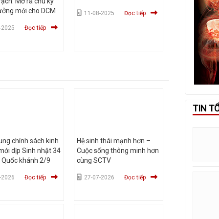
ạch: Mở ra chu kỳ
rưởng mới cho DCM
11-08-2025
Đọc tiếp
-2025
Đọc tiếp
TIN T
ng chính sách kinh
Hệ sinh thái mạnh hơn –
ới dịp Sinh nhật 34
Cuộc sống thông minh hơn
 Quốc khánh 2/9
cùng SCTV
-2026
Đọc tiếp
27-07-2026
Đọc tiếp