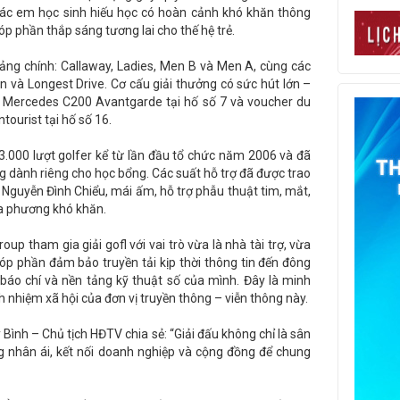
g các em học sinh hiếu học có hoàn cảnh khó khăn thông
p phần thắp sáng tương lai cho thế hệ trẻ.
bảng chính: Callaway, Ladies, Men B và Men A, cùng các
n và Longest Drive. Cơ cấu giải thưởng có sức hút lớn –
 xe Mercedes C200 Avantgarde tại hố số 7 và voucher du
tourist tại hố số 16.
 3.000 lượt golfer kể từ lần đầu tổ chức năm 2006 và đã
ng dành riêng cho học bổng. Các suất hỗ trợ đã được trao
 Nguyễn Đình Chiểu, mái ấm, hỗ trợ phẫu thuật tim, mắt,
địa phương khó khăn.
p tham gia giải gofl với vai trò vừa là nhà tài trợ, vừa
góp phần đảm bảo truyền tải kịp thời thông tin đến đông
báo chí và nền tảng kỹ thuật số của mình. Đây là minh
h nhiệm xã hội của đơn vị truyền thông – viễn thông này.
Bình – Chủ tịch HĐTV chia sẻ: “Giải đấu không chỉ là sân
ng nhân ái, kết nối doanh nghiệp và cộng đồng để chung