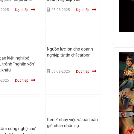
-2025
Đọc tiếp
05-08-2025
Đọc tiếp
Nguồn lực lớn cho doanh
nghiệp từ tín chỉ carbon
ạo kiến nghị bỏ
 tránh “nghẽn vốn”
t khẩu
06-08-2025
Đọc tiếp
-2025
Đọc tiếp
Gen Z nhảy việc và bài toán
giữ chân nhân sự
 tâm công nghệ cao”