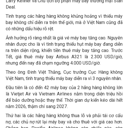
Larry Kellner và Chủ tịch bộ phận máy bay thương mại Stan
Deal.
Tình trạng các hãng hàng không khủng hoảng vì thiếu máy
bay không chỉ diễn ra trên thế giới, mà ở Việt Nam cũng đã
có những dấu hiệu rõ rệt.
Ảnh hưởng rõ ràng nhất là giá vé máy bay tăng cao. Nguyên
nhân được cho là vì tình trạng thiếu hụt máy bay đang diễn
ra trên diện rộng, khiến tiền thuê máy bay tăng cao. Trước
Tết, giá thuê máy bay Airbus A321 là 2.300 USD/giờ,
nhưng đến nay đã chạm ngưỡng 4.000 USD/giờ.
Theo ông Đinh Việt Thắng, Cục trưởng Cục Hàng không
Việt Nam, tình trạng thiếu máy bay diễn ra vì 3 nguyên nhân.
Đầu tiên là có đến 42 máy bay của 2 hãng hàng không lớn
là Vietjet Air và Vietnam Airlines nằm trong diện triệu hồi
để bảo dưỡng hoặc thay thế. Thời gian dự kiến kéo dài hết
năm 2026, thậm chí sang 2027.
Thứ hai là các hãng hàng không thua lỗ và phải tái cơ cấu
nợ, các chủ nợ rút lại máy bay và cho thuê với giá cao hơn.