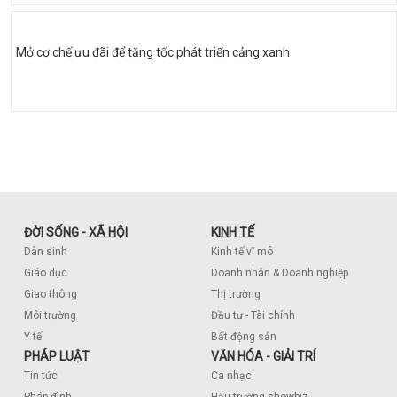
Mở cơ chế ưu đãi để tăng tốc phát triển cảng xanh
ĐỜI SỐNG - XÃ HỘI
KINH TẾ
Dân sinh
Kinh tế vĩ mô
Giáo dục
Doanh nhân & Doanh nghiệp
Giao thông
Thị trường
Môi trường
Đầu tư - Tài chính
Y tế
Bất động sản
PHÁP LUẬT
VĂN HÓA - GIẢI TRÍ
Tin tức
Ca nhạc
Pháp đình
Hậu trường showbiz