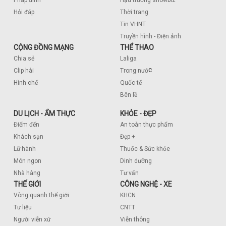
Hỏi đáp
Thời trang
Tin VHNT
Truyền hình - Điện ảnh
CỘNG ĐỒNG MẠNG
THỂ THAO
Chia sẻ
Laliga
c
Clip hài
Trong nướ
Hình chế
Quốc tế
Bên lề
DU LỊCH - ẨM THỰC
KHỎE - ĐẸP
Điểm đến
An toàn thực phẩm
Khách sạn
Đẹp +
Lữ hành
Thuốc & Sức khỏe
Món ngon
Dinh dưỡng
Nhà hàng
Tư vấn
THẾ GIỚI
CÔNG NGHỆ - XE
Vòng quanh thế giới
KHCN
Tư liệu
CNTT
Người viễn xứ
Viễn thông