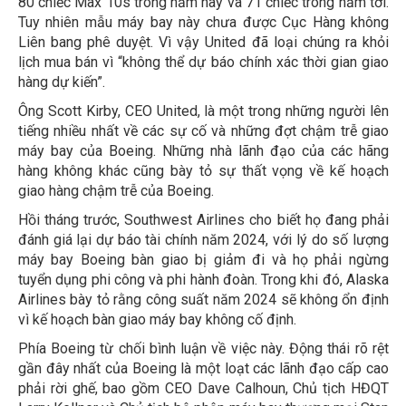
80 chiếc Max 10s trong năm nay và 71 chiếc trong năm tới.
Tuy nhiên mẫu máy bay này chưa được Cục Hàng không
Liên bang phê duyệt. Vì vậy United đã loại chúng ra khỏi
lịch mua bán vì “không thể dự báo chính xác thời gian giao
hàng dự kiến”.
Ông Scott Kirby, CEO United, là một trong những người lên
tiếng nhiều nhất về các sự cố và những đợt chậm trễ giao
máy bay của Boeing. Những nhà lãnh đạo của các hãng
hàng không khác cũng bày tỏ sự thất vọng về kế hoạch
giao hàng chậm trễ của Boeing.
Hồi tháng trước, Southwest Airlines cho biết họ đang phải
đánh giá lại dự báo tài chính năm 2024, với lý do số lượng
máy bay Boeing bàn giao bị giảm đi và họ phải ngừng
tuyển dụng phi công và phi hành đoàn. Trong khi đó, Alaska
Airlines bày tỏ rằng công suất năm 2024 sẽ không ổn định
vì kế hoạch bàn giao máy bay không cố định.
Phía Boeing từ chối bình luận về việc này. Động thái rõ rệt
gần đây nhất của Boeing là một loạt các lãnh đạo cấp cao
phải rời ghế, bao gồm CEO Dave Calhoun, Chủ tịch HĐQT