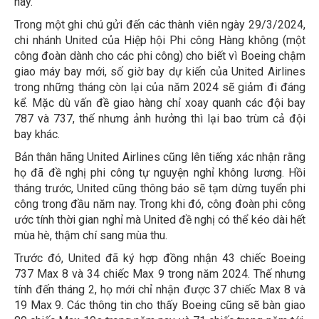
nay.
Trong một ghi chú gửi đến các thành viên ngày 29/3/2024,
chi nhánh United của Hiệp hội Phi công Hàng không (một
công đoàn dành cho các phi công) cho biết vì Boeing chậm
giao máy bay mới, số giờ bay dự kiến của United Airlines
trong những tháng còn lại của năm 2024 sẽ giảm đi đáng
kể. Mặc dù vấn đề giao hàng chỉ xoay quanh các đội bay
787 và 737, thế nhưng ảnh hưởng thì lại bao trùm cả đội
bay khác.
Bản thân hãng United Airlines cũng lên tiếng xác nhận rằng
họ đã đề nghị phi công tự nguyện nghỉ không lương. Hồi
tháng trước, United cũng thông báo sẽ tạm dừng tuyển phi
công trong đầu năm nay. Trong khi đó, công đoàn phi công
ước tính thời gian nghỉ mà United đề nghị có thể kéo dài hết
mùa hè, thậm chí sang mùa thu.
Trước đó, United đã ký hợp đồng nhận 43 chiếc Boeing
737 Max 8 và 34 chiếc Max 9 trong năm 2024. Thế nhưng
tính đến tháng 2, họ mới chỉ nhận được 37 chiếc Max 8 và
19 Max 9. Các thông tin cho thấy Boeing cũng sẽ bàn giao