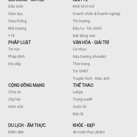
Dân sinh
Kinh tế vĩ mô
Giáo dục
Doanh nhân & Doanh nghiệp
Giao thông
Thị trường
Môi trường
Đầu tư - Tài chính
Y tế
Bất động sản
PHÁP LUẬT
VĂN HÓA - GIẢI TRÍ
Tin tức
Ca nhạc
Pháp đình
Hậu trường showbiz
Hỏi đáp
Thời trang
Tin VHNT
Truyền hình - Điện ảnh
CỘNG ĐỒNG MẠNG
THỂ THAO
Chia sẻ
Laliga
c
Clip hài
Trong nướ
Hình chế
Quốc tế
Bên lề
DU LỊCH - ẨM THỰC
KHỎE - ĐẸP
Điểm đến
An toàn thực phẩm