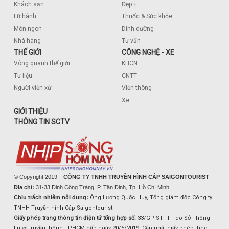
Khách sạn
Đẹp +
Lữ hành
Thuốc & Sức khỏe
Món ngon
Dinh dưỡng
Nhà hàng
Tư vấn
THẾ GIỚI
CÔNG NGHỆ - XE
Vòng quanh thế giới
KHCN
Tư liệu
CNTT
Người viễn xứ
Viễn thông
Xe
GIỚI THIỆU
THÔNG TIN SCTV
© Copyright 2019 –
CÔNG TY TNHH TRUYỀN HÌNH CÁP SAIGONTOURIST
Địa chỉ:
31-33 Đinh Công Tráng, P. Tân Định, Tp. Hồ Chí Minh.
Chịu trách nhiệm nội dung:
Ông Lương Quốc Huy, Tổng giám đốc Công ty
TNHH Truyền hình Cáp Saigontourist.
Giấy phép trang thông tin điện tử tổng hợp số:
33/GP-STTTT do Sở Thông
tin và truyền thông TPHCM cấp ngày 20/5/2019. Cập nhật giấy phép theo