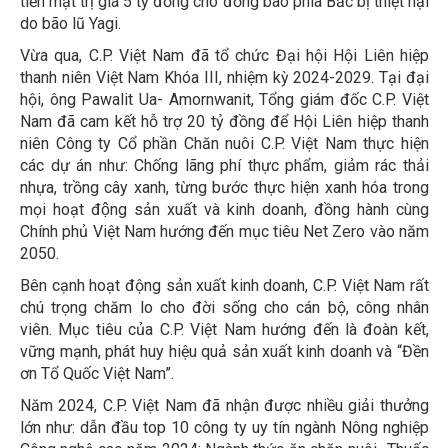
tiền mặt trị giá 5 tỷ đồng cho đồng bào phía Bắc bị thiệt hại
do bão lũ Yagi.
Vừa qua, C.P. Việt Nam đã tổ chức Đại hội Hội Liên hiệp
thanh niên Việt Nam Khóa III, nhiệm kỳ 2024-2029. Tại đại
hội, ông Pawalit Ua- Amornwanit, Tổng giám đốc C.P. Việt
Nam đã cam kết hỗ trợ 20 tỷ đồng để Hội Liên hiệp thanh
niên Công ty Cổ phần Chăn nuôi C.P. Việt Nam thực hiện
các dự án như: Chống lãng phí thực phẩm, giảm rác thải
nhựa, trồng cây xanh, từng bước thực hiện xanh hóa trong
mọi hoạt động sản xuất và kinh doanh, đồng hành cùng
Chính phủ Việt Nam hướng đến mục tiêu Net Zero vào năm
2050.
Bên cạnh hoạt động sản xuất kinh doanh, C.P. Việt Nam rất
chú trọng chăm lo cho đời sống cho cán bộ, công nhân
viên. Mục tiêu của C.P. Việt Nam hướng đến là đoàn kết,
vững mạnh, phát huy hiệu quả sản xuất kinh doanh và “Đền
ơn Tổ Quốc Việt Nam”.
Năm 2024, C.P. Việt Nam đã nhận được nhiều giải thưởng
lớn như: dẫn đầu top 10 công ty uy tín ngành Nông nghiệp