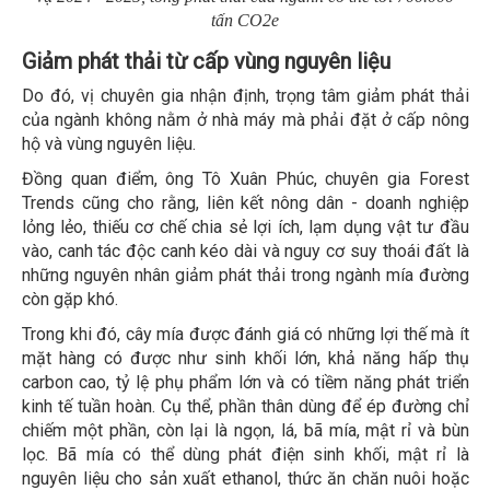
tấn CO2e
Giảm phát thải từ cấp vùng nguyên liệu
Do đó, vị chuyên gia nhận định, trọng tâm giảm phát thải
của ngành không nằm ở nhà máy mà phải đặt ở cấp nông
hộ và vùng nguyên liệu.
Đồng quan điểm, ông Tô Xuân Phúc, chuyên gia Forest
Trends cũng cho rằng, liên kết nông dân - doanh nghiệp
lỏng lẻo, thiếu cơ chế chia sẻ lợi ích, lạm dụng vật tư đầu
vào, canh tác độc canh kéo dài và nguy cơ suy thoái đất là
những nguyên nhân giảm phát thải trong ngành mía đường
còn gặp khó.
Trong khi đó, cây mía được đánh giá có những lợi thế mà ít
mặt hàng có được như sinh khối lớn, khả năng hấp thụ
carbon cao, tỷ lệ phụ phẩm lớn và có tiềm năng phát triển
kinh tế tuần hoàn. Cụ thể, phần thân dùng để ép đường chỉ
chiếm một phần, còn lại là ngọn, lá, bã mía, mật rỉ và bùn
lọc. Bã mía có thể dùng phát điện sinh khối, mật rỉ là
nguyên liệu cho sản xuất ethanol, thức ăn chăn nuôi hoặc