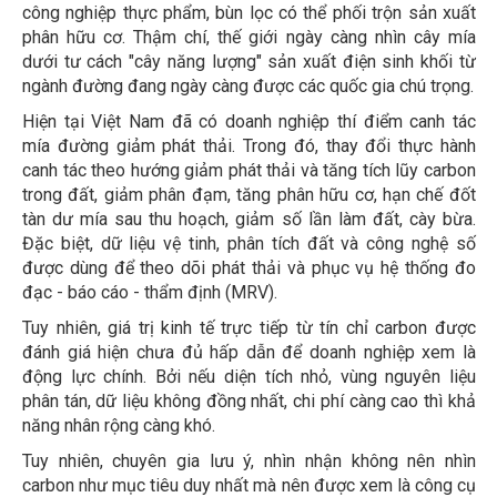
công nghiệp thực phẩm, bùn lọc có thể phối trộn sản xuất
phân hữu cơ. Thậm chí, thế giới ngày càng nhìn cây mía
dưới tư cách "cây năng lượng" sản xuất điện sinh khối từ
ngành đường đang ngày càng được các quốc gia chú trọng.
Hiện tại Việt Nam đã có doanh nghiệp thí điểm canh tác
mía đường giảm phát thải. Trong đó, thay đổi thực hành
canh tác theo hướng giảm phát thải và tăng tích lũy carbon
trong đất, giảm phân đạm, tăng phân hữu cơ, hạn chế đốt
tàn dư mía sau thu hoạch, giảm số lần làm đất, cày bừa.
Đặc biệt, dữ liệu vệ tinh, phân tích đất và công nghệ số
được dùng để theo dõi phát thải và phục vụ hệ thống đo
đạc - báo cáo - thẩm định (MRV).
Tuy nhiên, giá trị kinh tế trực tiếp từ tín chỉ carbon được
đánh giá hiện chưa đủ hấp dẫn để doanh nghiệp xem là
động lực chính. Bởi nếu diện tích nhỏ, vùng nguyên liệu
phân tán, dữ liệu không đồng nhất, chi phí càng cao thì khả
năng nhân rộng càng khó.
Tuy nhiên, chuyên gia lưu ý, nhìn nhận không nên nhìn
carbon như mục tiêu duy nhất mà nên được xem là công cụ