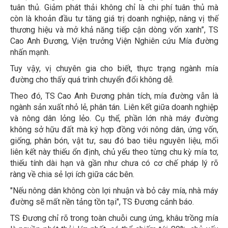
tuân thủ. Giảm phát thải không chỉ là chi phí tuân thủ mà
còn là khoản đầu tư tăng giá trị doanh nghiệp, nâng vị thế
thương hiệu và mở khả năng tiếp cận dòng vốn xanh”, TS
Cao Anh Đương, Viện trưởng Viện Nghiên cứu Mía đường
nhấn mạnh.
Tuy vậy, vị chuyên gia cho biết, thực trạng ngành mía
đường cho thấy quá trình chuyển đổi không dễ.
Theo đó, TS Cao Anh Đương phân tích, mía đường vẫn là
ngành sản xuất nhỏ lẻ, phân tán. Liên kết giữa doanh nghiệp
và nông dân lỏng lẻo. Cụ thể, phần lớn nhà máy đường
không sở hữu đất mà ký hợp đồng với nông dân, ứng vốn,
giống, phân bón, vật tư, sau đó bao tiêu nguyên liệu, mối
liên kết này thiếu ổn định, chủ yếu theo từng chu kỳ mía tơ,
thiếu tính dài hạn và gần như chưa có cơ chế pháp lý rõ
ràng về chia sẻ lợi ích giữa các bên.
"Nếu nông dân không còn lợi nhuận và bỏ cây mía, nhà máy
đường sẽ mất nền tảng tồn tại", TS Đương cảnh báo.
TS Đương chỉ rõ trong toàn chuỗi cung ứng, khâu trồng mía