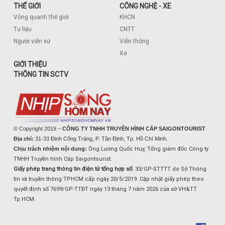
THẾ GIỚI
CÔNG NGHỆ - XE
Vòng quanh thế giới
KHCN
Tư liệu
CNTT
Người viễn xứ
Viễn thông
Xe
GIỚI THIỆU
THÔNG TIN SCTV
© Copyright 2019 –
CÔNG TY TNHH TRUYỀN HÌNH CÁP SAIGONTOURIST
Địa chỉ:
31-33 Đinh Công Tráng, P. Tân Định, Tp. Hồ Chí Minh.
Chịu trách nhiệm nội dung:
Ông Lương Quốc Huy, Tổng giám đốc Công ty
TNHH Truyền hình Cáp Saigontourist.
Giấy phép trang thông tin điện tử tổng hợp số:
33/GP-STTTT do Sở Thông
tin và truyền thông TPHCM cấp ngày 20/5/2019. Cập nhật giấy phép theo
quyết định số 7699/GP-TTĐT ngày 13 tháng 7 năm 2026 của sở VH&TT
Tp.HCM.