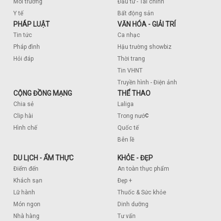
Môi trường
Đầu tư - Tài chính
Y tế
Bất động sản
PHÁP LUẬT
VĂN HÓA - GIẢI TRÍ
Tin tức
Ca nhạc
Pháp đình
Hậu trường showbiz
Hỏi đáp
Thời trang
Tin VHNT
Truyền hình - Điện ảnh
CỘNG ĐỒNG MẠNG
THỂ THAO
Chia sẻ
Laliga
c
Clip hài
Trong nướ
Hình chế
Quốc tế
Bên lề
DU LỊCH - ẨM THỰC
KHỎE - ĐẸP
Điểm đến
An toàn thực phẩm
Khách sạn
Đẹp +
Lữ hành
Thuốc & Sức khỏe
Món ngon
Dinh dưỡng
Nhà hàng
Tư vấn