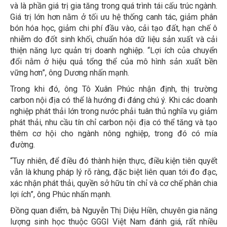
và là phần giá trị gia tăng trong quá trình tái cấu trúc ngành.
Giá trị lớn hơn nằm ở tối ưu hệ thống canh tác, giảm phân
bón hóa học, giảm chi phí đầu vào, cải tạo đất, hạn chế ô
nhiễm do đốt sinh khối, chuẩn hóa dữ liệu sản xuất và cải
thiện năng lực quản trị doanh nghiệp. “Lợi ích của chuyển
đổi nằm ở hiệu quả tổng thể của mô hình sản xuất bền
vững hơn”, ông Dương nhấn mạnh.
Trong khi đó, ông Tô Xuân Phúc nhận định, thị trường
carbon nội địa có thể là hướng đi đáng chú ý. Khi các doanh
nghiệp phát thải lớn trong nước phải tuân thủ nghĩa vụ giảm
phát thải, nhu cầu tín chỉ carbon nội địa có thể tăng và tạo
thêm cơ hội cho ngành nông nghiệp, trong đó có mía
đường.
“Tuy nhiên, để điều đó thành hiện thực, điều kiện tiên quyết
vẫn là khung pháp lý rõ ràng, đặc biệt liên quan tới đo đạc,
xác nhận phát thải, quyền sở hữu tín chỉ và cơ chế phân chia
lợi ích”, ông Phúc nhấn mạnh.
Đồng quan điểm, bà Nguyễn Thị Diệu Hiền, chuyên gia năng
lượng sinh học thuộc GGGI Việt Nam đánh giá, rất nhiều