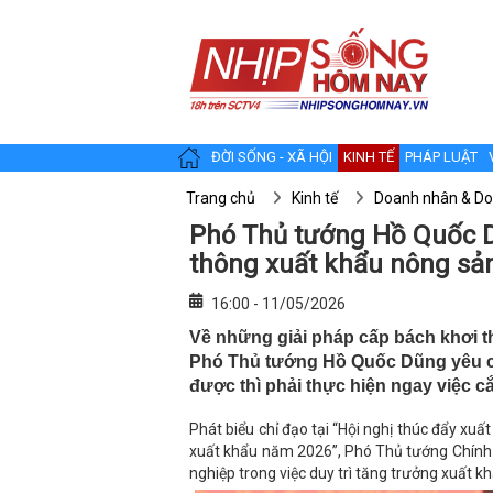
ĐỜI SỐNG - XÃ HỘI
KINH TẾ
PHÁP LUẬT
Trang chủ
Kinh tế
Doanh nhân & Do
Phó Thủ tướng Hồ Quốc D
thông xuất khẩu nông sả
16:00 - 11/05/2026
Về những giải pháp cấp bách khơi t
Phó Thủ tướng Hồ Quốc Dũng yêu cầ
được thì phải thực hiện ngay việc cắ
Phát biểu chỉ đạo tại “Hội nghị thúc đẩy x
xuất khẩu năm 2026”, Phó Thủ tướng Chính
nghiệp trong việc duy trì tăng trưởng xuất 