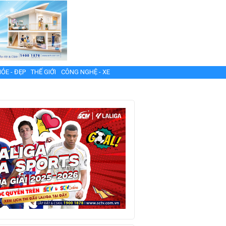
ỎE - ĐẸP
THẾ GIỚI
CÔNG NGHỆ - XE