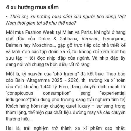
4 xu hướng mua sắm
-
Theo chị, xu hướng mua sắm của người tiêu dùng Việt
Nam thời gian tới sẽ như thế nào?
Mỗi mùa Fashion Week tại Milan và Paris, khi ngồi ở hàng
ghế đầu của Dolce & Gabbana, Versace, Ferragamo,
Balmain hay Moschino..., gặp gỡ trực tiếp các nhà thiết kế
và lãnh đạo các tập đoàn xa xỉ, tôi không chỉ xem một bộ
sưu tập – tôi đọc nhịp đập của ngành. Và nhịp đập ấy
đang nói với chúng ta bốn điều rất rõ ràng:
Một là, kỷ nguyên của “phô trương” đã kết thúc. Theo báo
cáo Bain–Altagamma 2025 - 2026, thị trường xa xỉ toàn
cầu đạt khoảng 1.440 tỷ Euro, đang chuyển dịch mạnh từ
“conspicuous consumption” sang “experiential
indulgence”(tiêu dùng phô trương sang trải nghiệm tinh tế)
Khách hàng hôm nay chuộng quiet luxury – sự sang trọng
thầm lặng, thể hiện qua chất liệu, đường may và câu chuyện
thương hiệu .
Hai là, trải nghiệm trở thành xa xỉ phẩm cao nhất.