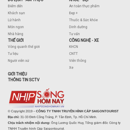
Điểm đến
An toàn thực phẩm
Khách sạn
Đẹp +
Lữ hành
Thuốc & Sức khỏe
Món ngon
Dinh dưỡng
Nhà hàng
Tư vấn
THẾ GIỚI
CÔNG NGHỆ - XE
Vòng quanh thế giới
KHCN
Tư liệu
CNTT
Người viễn xứ
Viễn thông
Xe
GIỚI THIỆU
THÔNG TIN SCTV
© Copyright 2019 –
CÔNG TY TNHH TRUYỀN HÌNH CÁP SAIGONTOURIST
Địa chỉ:
31-33 Đinh Công Tráng, P. Tân Định, Tp. Hồ Chí Minh.
Chịu trách nhiệm nội dung:
Ông Lương Quốc Huy, Tổng giám đốc Công ty
TNHH Truyền hình Cáp Saigontourist.