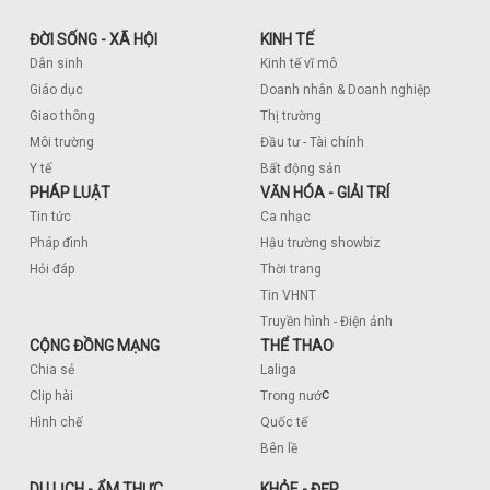
ĐỜI SỐNG - XÃ HỘI
KINH TẾ
Dân sinh
Kinh tế vĩ mô
Giáo dục
Doanh nhân & Doanh nghiệp
Giao thông
Thị trường
Môi trường
Đầu tư - Tài chính
Y tế
Bất động sản
PHÁP LUẬT
VĂN HÓA - GIẢI TRÍ
Tin tức
Ca nhạc
Pháp đình
Hậu trường showbiz
Hỏi đáp
Thời trang
Tin VHNT
Truyền hình - Điện ảnh
CỘNG ĐỒNG MẠNG
THỂ THAO
Chia sẻ
Laliga
c
Clip hài
Trong nướ
Hình chế
Quốc tế
Bên lề
DU LỊCH - ẨM THỰC
KHỎE - ĐẸP