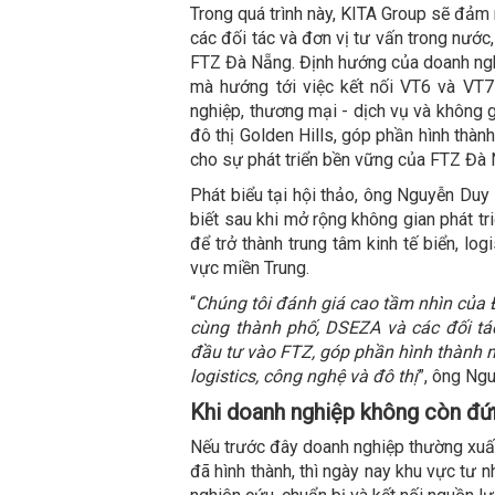
Trong quá trình này, KITA Group sẽ đảm 
các đối tác và đơn vị tư vấn trong nước
FTZ Đà Nẵng. Định hướng của doanh nghi
mà hướng tới việc kết nối VT6 và VT7 v
nghiệp, thương mại - dịch vụ và không g
đô thị Golden Hills, góp phần hình thành 
cho sự phát triển bền vững của FTZ Đà N
Phát biểu tại hội thảo, ông Nguyễn Duy
biết sau khi mở rộng không gian phát t
để trở thành trung tâm kinh tế biển, lo
vực miền Trung.
“
Chúng tôi đánh giá cao tầm nhìn củ
cùng thành phố, DSEZA và các đối tác 
đầu tư vào FTZ, góp phần hình thành một
logistics, công nghệ và đô thị
”, ông Ng
Khi doanh nghiệp không còn đứn
Nếu trước đây doanh nghiệp thường xuất
đã hình thành, thì ngày nay khu vực tư 