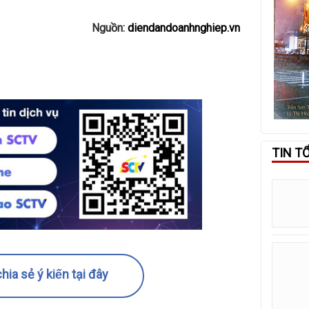
Nguồn:
diendandoanhnghiep.vn
TIN T
hia sẻ ý kiến tại đây