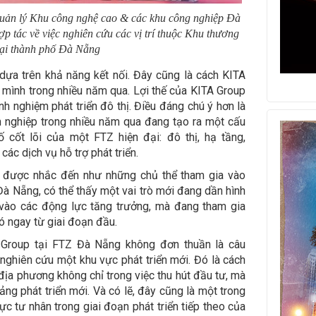
uản lý Khu công nghệ cao & các khu công nghiệp Đà
ợp tác về việc nghiên cứu các vị trí thuộc Khu thương
tại thành phố Đà Nẵng
 dựa trên khả năng kết nối. Đây cũng là cách KITA
a mình trong nhiều năm qua. Lợi thế của KITA Group
h nghiệm phát triển đô thị. Điều đáng chú ý hơn là
 nghiệp trong nhiều năm qua đang tạo ra một cấu
 cốt lõi của một FTZ hiện đại: đô thị, hạ tầng,
các dịch vụ hỗ trợ phát triển.
g được nhắc đến như những chủ thể tham gia vào
à Nẵng, có thể thấy một vai trò mới đang dần hình
 vào các động lực tăng trưởng, mà đang tham gia
ó ngay từ giai đoạn đầu.
 Group tại FTZ Đà Nẵng không đơn thuần là câu
ghiên cứu một khu vực phát triển mới. Đó là cách
ịa phương không chỉ trong việc thu hút đầu tư, mà
ảng phát triển mới. Và có lẽ, đây cũng là một trong
ực tư nhân trong giai đoạn phát triển tiếp theo của