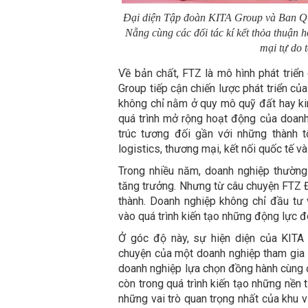
Đại diện Tập đoàn KITA Group và Ban Q
Nẵng cùng các đối tác kí kết thỏa thuận h
mại tự do 
Về bản chất, FTZ là mô hình phát triển
Group tiếp cận chiến lược phát triển củ
không chỉ nằm ở quy mô quỹ đất hay kin
quá trình mở rộng hoạt động của doanh
trúc tương đối gần với những thành tố
logistics, thương mại, kết nối quốc tế và 
Trong nhiều năm, doanh nghiệp thườn
tăng trưởng. Nhưng từ câu chuyện FTZ Đ
thành. Doanh nghiệp không chỉ đầu tư
vào quá trình kiến tạo những động lực đ
Ở góc độ này, sự hiện diện của KITA
chuyện của một doanh nghiệp tham gia n
doanh nghiệp lựa chọn đồng hành cùng đ
còn trong quá trình kiến tạo những nền t
những vai trò quan trọng nhất của khu v