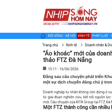
ĐỜI SỐNG - XÃ HỘI
KINH TẾ
PHÁP LUẬT
Trang chủ
Kinh tế
Doanh nhân & Do
“Áo khoác” mới của doanh
thảo FTZ Đà Nẵng
15:11 - 16/06/2026
Đằng sau câu chuyện phát triển Khu
một sự dịch chuyển đáng chú ý trong
Doanh nghiệp tư nhân không còn đứng ở cuối
từ giai đoạn nghiên cứu, kết nối nguồn lự
mới. Câu chuyện của KITA Group tại FTZ Đà 
Một FTZ thành công cần nhiều 