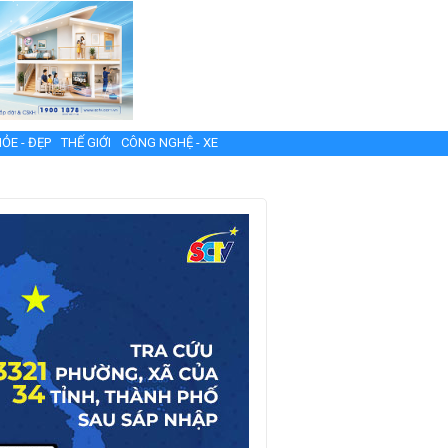
ỎE - ĐẸP
THẾ GIỚI
CÔNG NGHỆ - XE