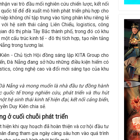
nhận vai trò đầu mối nghiên cứu chiến lược, kết nối
, quốc tế để đề xuất mô hình phát triển phù hợp cho
ệp không chỉ tập trung vào từng phân khu riêng lẻ
ới hệ sinh thái cảng Liên Chiểu, logistics, công
ian đô thị phía Tây Bắc thành phố, trong đó có khu
một cấu trúc kinh tế - đô thị tích hợp, tạo nền tảng
ẵng trong tương lai.
 Kiên - Chủ tịch Hội đồng sáng lập KITA Group cho
riển, Đà Nẵng đang sở hữu những điều kiện hiếm có
gistics, công nghệ cao và đổi mới sáng tạo của khu
a Đà Nẵng và mong muốn là nhà đầu tư đồng hành
quốc tế trong nghiên cứu, phát triển và thu hút
 hệ sinh thái kinh tế hiện đại, kết nối cảng biển,
uyễn Duy Kiên chia sẻ.
g ở cuối chuỗi phát triển
 hiện khi quy hoạch đã hoàn thiện và cơ hội đầu tư
nhân đang tham gia ngày càng sâu hơn vào quá trình