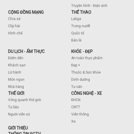
Truyền hình - Điện ảnh
CỘNG ĐỒNG MẠNG
THỂ THAO
Chia sẻ
Laliga
c
Clip hài
Trong nướ
Hình chế
Quốc tế
Bên lề
DU LỊCH - ẨM THỰC
KHỎE - ĐẸP
Điểm đến
An toàn thực phẩm
Khách sạn
Đẹp +
Lữ hành
Thuốc & Sức khỏe
Món ngon
Dinh dưỡng
Nhà hàng
Tư vấn
THẾ GIỚI
CÔNG NGHỆ - XE
Vòng quanh thế giới
KHCN
Tư liệu
CNTT
Người viễn xứ
Viễn thông
Xe
GIỚI THIỆU