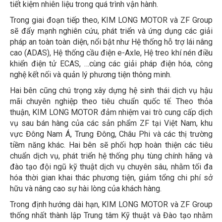
tiết kiệm nhiên liệu trong quá trình vận hành.
Trong giai đoạn tiếp theo, KIM LONG MOTOR và ZF Group
sẽ đẩy mạnh nghiên cứu, phát triển và ứng dụng các giải
pháp an toàn toàn diện, nổi bật như Hệ thống hỗ trợ lái nâng
cao (ADAS), Hệ thống cầu điện e-Axle, Hệ treo khí nén điều
khiển điện tử ECAS, …cùng các giải pháp điện hóa, công
nghệ kết nối và quản lý phương tiện thông minh.
Hai bên cũng chú trọng xây dựng hệ sinh thái dịch vụ hậu
mãi chuyên nghiệp theo tiêu chuẩn quốc tế. Theo thỏa
thuận, KIM LONG MOTOR đảm nhiệm vai trò cung cấp dịch
vụ sau bán hàng của các sản phẩm ZF tại Việt Nam, khu
vực Đông Nam Á, Trung Đông, Châu Phi và các thị trường
tiềm năng khác. Hai bên sẽ phối hợp hoàn thiện các tiêu
chuẩn dịch vụ, phát triển hệ thống phụ tùng chính hãng và
đào tạo đội ngũ kỹ thuật dịch vụ chuyên sâu, nhằm tối đa
hóa thời gian khai thác phương tiện, giảm tổng chi phí sở
hữu và nâng cao sự hài lòng của khách hàng.
Trong định hướng dài hạn, KIM LONG MOTOR và ZF Group
thống nhất thành lập Trung tâm Kỹ thuật và Đào tạo nhằm