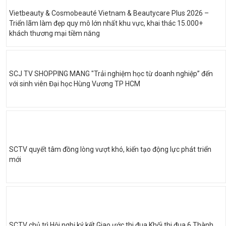
Vietbeauty & Cosmobeauté Vietnam & Beautycare Plus 2026 –
Triển lãm làm đẹp quy mô lớn nhất khu vực, khai thác 15.000+
khách thương mại tiềm năng
SCJ TV SHOPPING MANG "Trải nghiệm học từ doanh nghiệp” đến
với sinh viên Đại học Hùng Vương TP HCM
SCTV quyết tâm đồng lòng vượt khó, kiến tạo động lực phát triển
mới
SCTV chủ trì Hội nghị ký kết Giao ước thi đua Khối thi đua 6 Thành