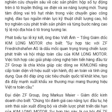
nghiên cứu chuyên sâu về các sản phẩm: hộp số tự động
trên ô tô truyền thống; xe điện và xe năng lượng mới. Trung
tâm đóng vai trò hạt nhân trong việc chuyển giao công
nghệ, đào tạo nguồn nhân lực kỹ thuật chất lượng cao, hỗ
trợ nghiên cứu phát triển sản phẩm và từng bước nâng cao
tỷ lệ nội địa hóa ô tô trong tương lai.
Phát biểu tại lễ ký kết, ông Đào Viết Ánh – Tổng Giám đốc
KIM LONG MOTOR cho biết: “Sự hợp tác với ZF
Friedrichshafen AG là dấu mốc quan trọng trong chiến lược
phát triển và hội nhập toàn cầu của KIM LONG MOTOR.
Việc tích hợp các giải pháp công nghệ tiên tiến hàng đầu từ
ZF Group là chìa khóa giúp các dòng xe KIMLONG nâng
cấp toàn diện về hiệu suất vận hành, độ an toàn và tính ứng
dụng. Qua đó đáp ứng các tiêu chuẩn quốc tế khắt khe, tạo
đà đẩy mạnh xuất khẩu xe thương mại mang thương hiệu
Việt ra toàn cầu.”
Đại diện ZF Group, ông Markus Maier - Giám đốc kinh
doanh cho biết: “Chúng tôi đánh giá cao năng lực đầu tư, hệ
sinh thái sản xuất đồng bộ và chiến lược phát triển dài hạn
của KIM LONG MOTOR. Sự hợp tác này là cơ hội để ZF