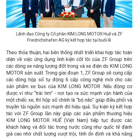
Lãnh đạo Công ty Cổ phần KIM LONG MOTOR Huế và ZF
Friedrichshafen AG ký kết hợp tác tại buổi lễ
Theo thỏa thuận, hai bên thống nhất triển khai hợp tác toàn
diện về việc ứng dụng linh kiện cốt lõi của ZF Group trên
các dòng xe năng lượng đốt trong và xe điện do KIM LONG
MOTOR sản xuất. Trong giai đoạn 1, ZF Group sẽ cung cấp
các dòng hộp số tự động 6 cấp công nghệ mới cho các
sản phẩm xe bus của KIM LONG MOTOR. Nếu động cơ
được ví như “trái tim” - nơi tạo ra sức mạnh vận hành của
một chiếc xe, thì hộp số chính là “bộ não” giúp điều phối và
truyền tải nguồn sức mạnh đó hiệu quả. Sự kiện ký kết hợp
tác với ZF Group lần này giúp các sản phẩm thương hiệu
KIM LONG MOTOR HUẾ (Việt Nam) tiếp tục được các
khách hàng và đối tác trong nước cũng như quốc tế đánh
giá cao nhờ chất lượng vượt trội, tính ổn định và khả năng