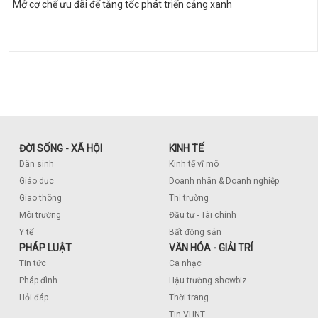
Mở cơ chế ưu đãi để tăng tốc phát triển cảng xanh
ĐỜI SỐNG - XÃ HỘI
KINH TẾ
Dân sinh
Kinh tế vĩ mô
Giáo dục
Doanh nhân & Doanh nghiệp
Giao thông
Thị trường
Môi trường
Đầu tư - Tài chính
Y tế
Bất động sản
PHÁP LUẬT
VĂN HÓA - GIẢI TRÍ
Tin tức
Ca nhạc
Pháp đình
Hậu trường showbiz
Hỏi đáp
Thời trang
Tin VHNT