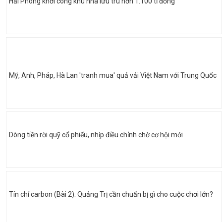
Hải Phòng khởi công khu nhà lưu trú hơn 1.100 tỉ đồng
Mỹ, Anh, Pháp, Hà Lan 'tranh mua' quả vải Việt Nam với Trung Quốc
Dòng tiền rời quỹ cổ phiếu, nhịp điều chỉnh chờ cơ hội mới
Tín chỉ carbon (Bài 2): Quảng Trị cần chuẩn bị gì cho cuộc chơi lớn?