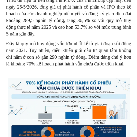
Theo dữ liệu từ nền tảng FiinPro-X của FiinGroup cập nhật đến
ngày 25/5/2026, tổng giá trị phát hành cổ phần và IPO theo kế
hoạch của các doanh nghiệp niêm yết và đăng ký giao dịch đạt
khoảng 289,5 nghìn tỷ đồng, tăng 86,5% so với quy mô huy
động thực tế năm 2025 và cao hơn 53,7% so với mức trung bình
5 năm gần đây.
Đây là quy mô huy động vốn lớn nhất kể từ giai đoạn sôi động
năm 2021. Tuy nhiên, điều khiến giới đầu tư quan tâm không
chỉ nằm ở con số gần 290 nghìn tỷ đồng. Điểm đáng chú ý hơn
là khoảng 70% kế hoạch phát hành vẫn chưa được triển khai.