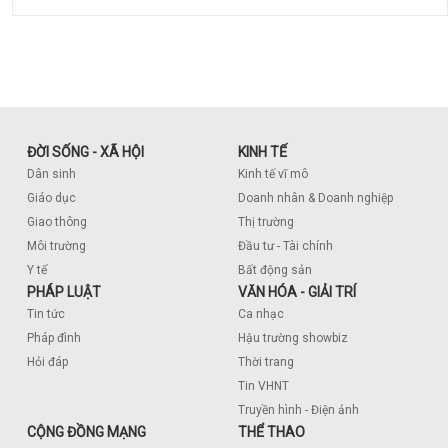
ĐỜI SỐNG - XÃ HỘI
KINH TẾ
Dân sinh
Kinh tế vĩ mô
Giáo dục
Doanh nhân & Doanh nghiệp
Giao thông
Thị trường
Môi trường
Đầu tư - Tài chính
Y tế
Bất động sản
PHÁP LUẬT
VĂN HÓA - GIẢI TRÍ
Tin tức
Ca nhạc
Pháp đình
Hậu trường showbiz
Hỏi đáp
Thời trang
Tin VHNT
Truyền hình - Điện ảnh
CỘNG ĐỒNG MẠNG
THỂ THAO