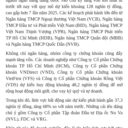
ngành ngân hàng đang bước vào chu kỳ tăng vốn lớn nhất từ
trước tới nay với quy mô dự kiến khoảng 128 nghìn tỷ đồng,
cao gấp hơn 7 lần năm 2025. Các kế hoạch phát hành lớn đến từ
Ngân hàng TMCP Ngoại thương Việt Nam (VCB), Ngân hàng
TMCP Đầu tư và Phát triển Việt Nam (BID), Ngân hàng TMCP
Việt Nam Thịnh Vượng (VPB), Ngân hàng TMCP Phát triển
TP Hồ Chí Minh (HDB), Ngân hàng TMCP Quân đội (MBB)
và Ngân hàng TMCP Quốc Dân (NVB).
Không chỉ ngân hàng, nhóm công ty chứng khoán cũng đẩy
mạnh tăng vốn. Các doanh nghiệp như Công ty Cổ phần Chứng
khoán TP Hồ Chí Minh (HCM), Công ty Cổ phần Chứng
khoán VNDirect (VND), Công ty Cổ phần Chứng khoán
VietFirst (VFS) và Công ty Cổ phần Chứng khoán Rồng Việt
(VDS) dự kiến huy động khoảng 48,2 nghìn tỷ đồng để mở
rộng hoạt động môi giới, cho vay ký quỹ và tự doanh.
Trong khi đó, lĩnh vực bất động sản dự kiến phát hành gần 37,3
nghìn tỷ đồng, tăng 68% so với năm trước. Những cái tên đáng
chú ý gồm Công ty Cổ phần Tập đoàn Đầu tư Địa ốc No Va
(NVL), FDC và VRG.