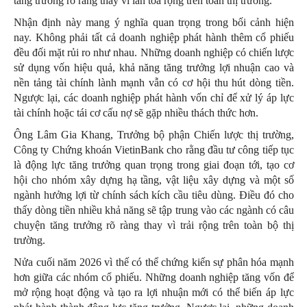
tăng trưởng rõ ràng thay vì lan tỏa rộng trên toàn thị trường.
Nhận định này mang ý nghĩa quan trọng trong bối cảnh hiện
nay. Không phải tất cả doanh nghiệp phát hành thêm cổ phiếu
đều đối mặt rủi ro như nhau. Những doanh nghiệp có chiến lược
sử dụng vốn hiệu quả, khả năng tăng trưởng lợi nhuận cao và
nền tảng tài chính lành mạnh vẫn có cơ hội thu hút dòng tiền.
Ngược lại, các doanh nghiệp phát hành vốn chỉ để xử lý áp lực
tài chính hoặc tái cơ cấu nợ sẽ gặp nhiều thách thức hơn.
Ông Lâm Gia Khang, Trưởng bộ phận Chiến lược thị trường,
Công ty Chứng khoán VietinBank cho rằng đầu tư công tiếp tục
là động lực tăng trưởng quan trọng trong giai đoạn tới, tạo cơ
hội cho nhóm xây dựng hạ tầng, vật liệu xây dựng và một số
ngành hưởng lợi từ chính sách kích cầu tiêu dùng. Điều đó cho
thấy dòng tiền nhiều khả năng sẽ tập trung vào các ngành có câu
chuyện tăng trưởng rõ ràng thay vì trải rộng trên toàn bộ thị
trường.
Nửa cuối năm 2026 vì thế có thể chứng kiến sự phân hóa mạnh
hơn giữa các nhóm cổ phiếu. Những doanh nghiệp tăng vốn để
mở rộng hoạt động và tạo ra lợi nhuận mới có thể biến áp lực