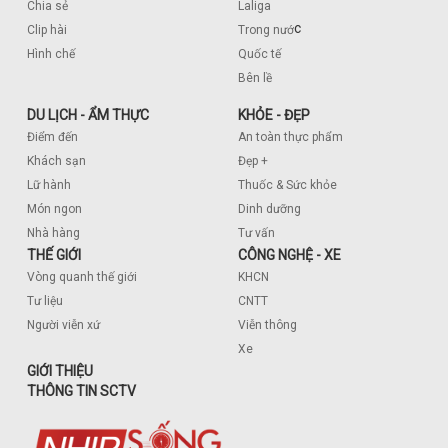
Chia sẻ
Laliga
c
Clip hài
Trong nướ
Hình chế
Quốc tế
Bên lề
DU LỊCH - ẨM THỰC
KHỎE - ĐẸP
Điểm đến
An toàn thực phẩm
Khách sạn
Đẹp +
Lữ hành
Thuốc & Sức khỏe
Món ngon
Dinh dưỡng
Nhà hàng
Tư vấn
THẾ GIỚI
CÔNG NGHỆ - XE
Vòng quanh thế giới
KHCN
Tư liệu
CNTT
Người viễn xứ
Viễn thông
Xe
GIỚI THIỆU
THÔNG TIN SCTV