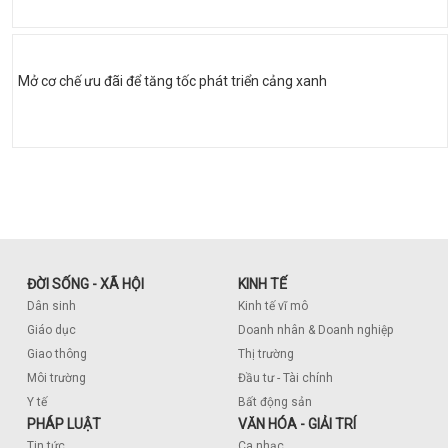
Mở cơ chế ưu đãi để tăng tốc phát triển cảng xanh
ĐỜI SỐNG - XÃ HỘI
KINH TẾ
Dân sinh
Kinh tế vĩ mô
Giáo dục
Doanh nhân & Doanh nghiệp
Giao thông
Thị trường
Môi trường
Đầu tư - Tài chính
Y tế
Bất động sản
PHÁP LUẬT
VĂN HÓA - GIẢI TRÍ
Tin tức
Ca nhạc