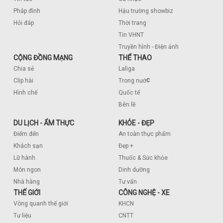
Pháp đình
Hậu trường showbiz
Hỏi đáp
Thời trang
Tin VHNT
Truyền hình - Điện ảnh
CỘNG ĐỒNG MẠNG
THỂ THAO
Chia sẻ
Laliga
c
Clip hài
Trong nướ
Hình chế
Quốc tế
Bên lề
DU LỊCH - ẨM THỰC
KHỎE - ĐẸP
Điểm đến
An toàn thực phẩm
Khách sạn
Đẹp +
Lữ hành
Thuốc & Sức khỏe
Món ngon
Dinh dưỡng
Nhà hàng
Tư vấn
THẾ GIỚI
CÔNG NGHỆ - XE
Vòng quanh thế giới
KHCN
Tư liệu
CNTT