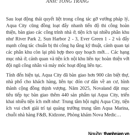
ẢNH: TÒNG TRANG
Sau loạt động thái quyết liệt trong công tác gỡ vướng pháp lý,
Aqua City cũng đồng loạt đẩy nhanh tiến độ thi công hoàn
thiện, bàn giao các công trình nhà ở, tiện ích tại nhiều phân khu
như River Park 2, Sun Harbor 2 - 3, Ever Green 1 - 2 và đẩy
mạnh công tác chuẩn bị thi công hạ tầng kỹ thuật, cảnh quan tại
các phân khu còn lại phù hợp theo quy hoạch mới… Các hạng
mục nhà ở, cảnh quan và tiện ích nội khu liên tục hoàn thiện với
đội ngũ công nhân và máy móc hoạt động liên tục.
Tính đến hiện tại, Aqua City đã bàn giao hơn 900 căn biệt thự,
nhà phố cho khách hàng, liên tục đón cư dân về an cư, hình
thành cộng đồng thịnh vượng. Năm 2025, Novaland đặt mục
tiêu tiếp tục bàn giao thêm 440 sản phẩm tại Aqua City, triển
khai nhiều tiện ích mới như: Trung tâm hội nghị Aqua City, tiện
ích vui chơi giải trí tại quảng trường trung tâm Aqua Marina,
chuỗi nhà hàng F&B, Kidzone, Phòng khám Nova Medic…
Nguồn:
thanhnien.vn