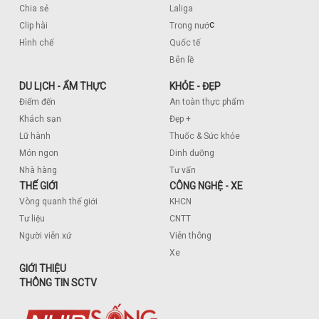
Chia sẻ
Laliga
c
Clip hài
Trong nướ
Hình chế
Quốc tế
Bên lề
DU LỊCH - ẨM THỰC
KHỎE - ĐẸP
Điểm đến
An toàn thực phẩm
Khách sạn
Đẹp +
Lữ hành
Thuốc & Sức khỏe
Món ngon
Dinh dưỡng
Nhà hàng
Tư vấn
THẾ GIỚI
CÔNG NGHỆ - XE
Vòng quanh thế giới
KHCN
Tư liệu
CNTT
Người viễn xứ
Viễn thông
Xe
GIỚI THIỆU
THÔNG TIN SCTV