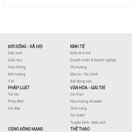
ĐỜI SỐNG - XÃ HỘI
KINH TẾ
Dân sinh
Kinh tế vĩ mô
Giáo dục
Doanh nhân & Doanh nghiệp
Giao thông
Thị trường
Môi trường
Đầu tư - Tài chính
Y tế
Bất động sản
PHÁP LUẬT
VĂN HÓA - GIẢI TRÍ
Tin tức
Ca nhạc
Pháp đình
Hậu trường showbiz
Hỏi đáp
Thời trang
Tin VHNT
Truyền hình - Điện ảnh
CỘNG ĐỒNG MẠNG
THỂ THAO