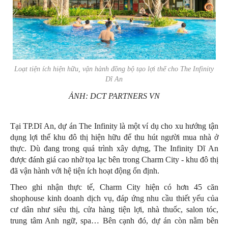
Loạt tiện ích hiện hữu, vận hành đồng bộ tạo lợi thế cho The Infinity
Dĩ An
ẢNH: DCT PARTNERS VN
Tại TP.Dĩ An, dự án The Infinity là một ví dụ cho xu hướng tận
dụng lợi thế khu đô thị hiện hữu để thu hút người mua nhà ở
thực. Dù đang trong quá trình xây dựng, The Infinity Dĩ An
được đánh giá cao nhờ tọa lạc bên trong Charm City - khu đô thị
đã vận hành với hệ tiện ích hoạt động ổn định.
Theo ghi nhận thực tế, Charm City hiện có hơn 45 căn
shophouse kinh doanh dịch vụ, đáp ứng nhu cầu thiết yếu của
cư dân như siêu thị, cửa hàng tiện lợi, nhà thuốc, salon tóc,
trung tâm Anh ngữ, spa… Bên cạnh đó, dự án còn nằm bên