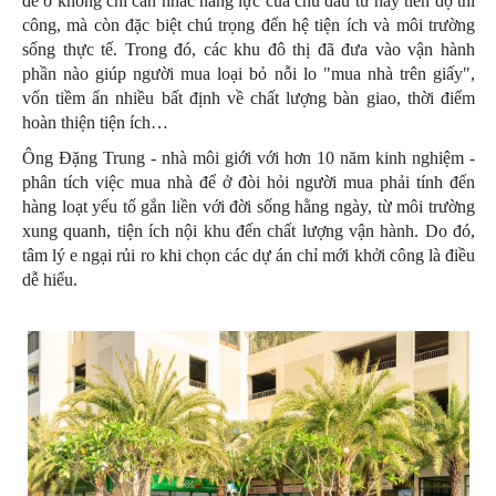
để ở không chỉ cân nhắc năng lực của chủ đầu tư hay tiến độ thi
công, mà còn đặc biệt chú trọng đến hệ tiện ích và môi trường
sống thực tế. Trong đó, các khu đô thị đã đưa vào vận hành
phần nào giúp người mua loại bỏ nỗi lo "mua nhà trên giấy",
vốn tiềm ẩn nhiều bất định về chất lượng bàn giao, thời điểm
hoàn thiện tiện ích…
Ông Đặng Trung - nhà môi giới với hơn 10 năm kinh nghiệm -
phân tích việc mua nhà để ở đòi hỏi người mua phải tính đến
hàng loạt yếu tố gắn liền với đời sống hằng ngày, từ môi trường
xung quanh, tiện ích nội khu đến chất lượng vận hành. Do đó,
tâm lý e ngại rủi ro khi chọn các dự án chỉ mới khởi công là điều
dễ hiểu.