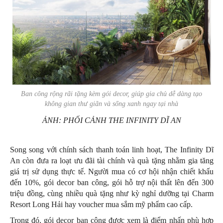
Ban công rộng rãi tặng kèm gói decor, giúp gia chủ dễ dàng tạo
không gian thư giãn và sống xanh ngay tại nhà
ẢNH: PHỐI CẢNH THE INFINITY DĨ AN
Song song với chính sách thanh toán linh hoạt, The Infinity Dĩ
An còn đưa ra loạt ưu đãi tài chính và quà tặng nhằm gia tăng
giá trị sử dụng thực tế. Người mua có cơ hội nhận chiết khấu
đến 10%, gói decor ban công, gói hỗ trợ nội thất lên đến 300
triệu đồng, cùng nhiều quà tặng như kỳ nghỉ dưỡng tại Charm
Resort Long Hải hay voucher mua sắm mỹ phẩm cao cấp.
Trong đó, gói decor ban công được xem là điểm nhấn phù hợp