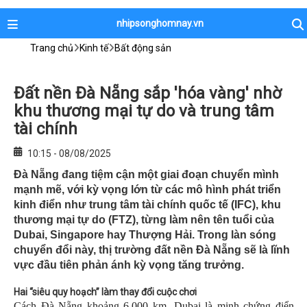
nhipsonghomnay.vn
Trang chủ
Kinh tế
Bất động sản
Đất nền Đà Nẵng sắp 'hóa vàng' nhờ
khu thương mại tự do và trung tâm
tài chính
10:15 - 08/08/2025
Đà Nẵng đang tiệm cận một giai đoạn chuyển mình
mạnh mẽ, với kỳ vọng lớn từ các mô hình phát triển
kinh điển như trung tâm tài chính quốc tế (IFC), khu
thương mại tự do (FTZ), từng làm nên tên tuổi của
Dubai, Singapore hay Thượng Hải. Trong làn sóng
chuyển đổi này, thị trường đất nền Đà Nẵng sẽ là lĩnh
vực đầu tiên phản ánh kỳ vọng tăng trưởng.
Hai “siêu quy hoạch” làm thay đổi cuộc chơi
Cách Đà Nẵng khoảng 6.000 km, Dubai là minh chứng điển