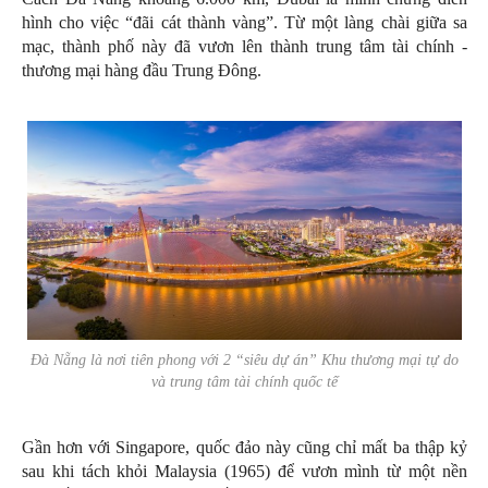
hình cho việc “đãi cát thành vàng”. Từ một làng chài giữa sa
mạc, thành phố này đã vươn lên thành trung tâm tài chính -
thương mại hàng đầu Trung Đông.
Đà Nẵng là nơi tiên phong với 2 “siêu dự án” Khu thương mại tự do
và trung tâm tài chính quốc tế
Gần hơn với Singapore, quốc đảo này cũng chỉ mất ba thập kỷ
sau khi tách khỏi Malaysia (1965) để vươn mình từ một nền