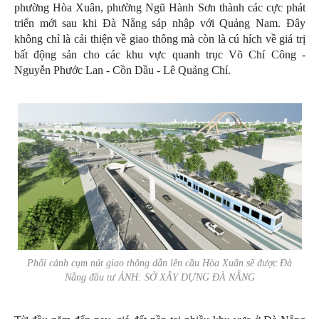
phường Hòa Xuân, phường Ngũ Hành Sơn thành các cực phát
triển mới sau khi Đà Nẵng sáp nhập với Quảng Nam. Đây
không chỉ là cải thiện về giao thông mà còn là cú hích về giá trị
bất động sản cho các khu vực quanh trục Võ Chí Công -
Nguyễn Phước Lan - Cồn Dầu - Lê Quảng Chí.
Phối cảnh cụm nút giao thông dẫn lên cầu Hòa Xuân sẽ được Đà
Nẵng đầu tư ẢNH: SỞ XÂY DỰNG ĐÀ NẴNG