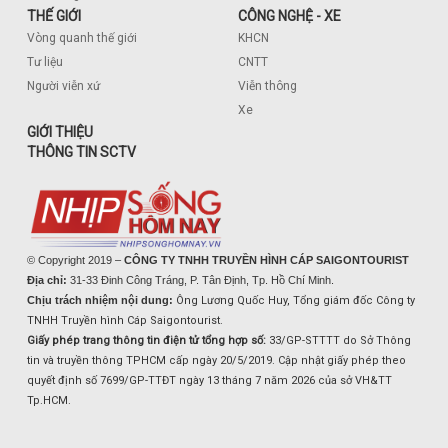
THẾ GIỚI
CÔNG NGHỆ - XE
Vòng quanh thế giới
KHCN
Tư liệu
CNTT
Người viễn xứ
Viễn thông
Xe
GIỚI THIỆU
THÔNG TIN SCTV
© Copyright 2019 –
CÔNG TY TNHH TRUYỀN HÌNH CÁP SAIGONTOURIST
Địa chỉ:
31-33 Đinh Công Tráng, P. Tân Định, Tp. Hồ Chí Minh.
Chịu trách nhiệm nội dung:
Ông Lương Quốc Huy, Tổng giám đốc Công ty
TNHH Truyền hình Cáp Saigontourist.
Giấy phép trang thông tin điện tử tổng hợp số:
33/GP-STTTT do Sở Thông
tin và truyền thông TPHCM cấp ngày 20/5/2019. Cập nhật giấy phép theo
quyết định số 7699/GP-TTĐT ngày 13 tháng 7 năm 2026 của sở VH&TT
Tp.HCM.