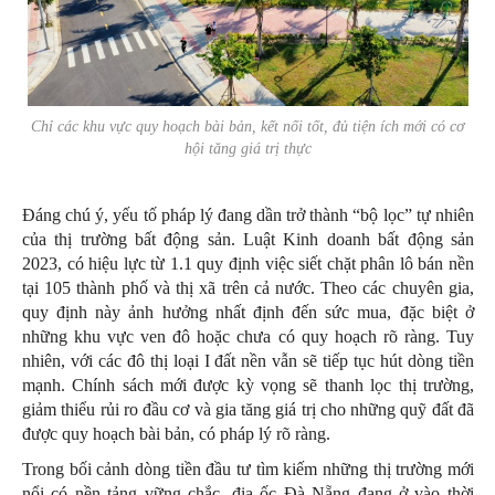
Chỉ các khu vực quy hoạch bài bản, kết nối tốt, đủ tiện ích mới có cơ
hội tăng giá trị thực
Đáng chú ý, yếu tố pháp lý đang dần trở thành “bộ lọc” tự nhiên
của thị trường bất động sản. Luật Kinh doanh bất động sản
2023, có hiệu lực từ 1.1 quy định việc siết chặt phân lô bán nền
tại 105 thành phố và thị xã trên cả nước. Theo các chuyên gia,
quy định này ảnh hưởng nhất định đến sức mua, đặc biệt ở
những khu vực ven đô hoặc chưa có quy hoạch rõ ràng. Tuy
nhiên, với các đô thị loại I đất nền vẫn sẽ tiếp tục hút dòng tiền
mạnh. Chính sách mới được kỳ vọng sẽ thanh lọc thị trường,
giảm thiểu rủi ro đầu cơ và gia tăng giá trị cho những quỹ đất đã
được quy hoạch bài bản, có pháp lý rõ ràng.
Trong bối cảnh dòng tiền đầu tư tìm kiếm những thị trường mới
nổi có nền tảng vững chắc, địa ốc Đà Nẵng đang ở vào thời