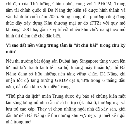
chỉ đạo của Thủ tướng Chính phủ, cùng với TP.HCM, Trung
tâm tài chính quốc tế Đà Nẵng dự kiến sẽ được hình thành và
vận hành từ cuối năm 2025. Song song, địa phương cũng đang
thúc đẩy xây dựng Khu thương mại tự do (FTZ) với quy mô
khoảng 1.881 ha, gồm 7 vị trí với nhiều khu chức năng theo mô
hình thí điểm thể chế đặc biệt.
Vì sao đất nền vùng trung tâm là “át chủ bài” trong chu kỳ
mới?
Nếu thị trường bất động sản Dubai hay Singapore từng vươn lên
từ một bức tranh kinh tế - xã hội không mấy thuận lợi, thì Đà
Nẵng đang sở hữu những nền tảng vững chắc. Đà Nẵng ghi
nhận tốc độ tăng trưởng GRDP đạt 9,43% trong 6 tháng đầu
năm, dẫn đầu khu vực miền Trung.
“Thủ phủ du lịch” miền Trung được dự báo sẽ chứng kiến một
làn sóng bùng nổ nhu cầu ở cả ba trụ cột: nhà ở, thương mại và
lưu trú cao cấp. Thay vì chọn những ngôi nhà đã xây sẵn, giới
đầu tư đến Đà Nẵng để tìm những khu vực đẹp, tự thiết kế ngôi
nhà trong mơ.