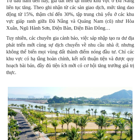
Từ đầu năm đến nay, giá đất nền tại nhiều khu vực ở Đà Nẵng
liên tục tăng. Theo ghi nhận từ các sàn giao dịch, mức tăng dao
động từ 15%, thậm chí đến 30%, tập trung chủ yếu ở các khu
vực giáp ranh giữa Đà Nẵng và Quảng Nam (cũ) như Hòa
Xuân, Ngũ Hành Sơn, Điện Bàn, Điện Bàn Đông…
Tuy nhiên, các chuyên gia cảnh báo, việc sáp nhập tạo ra dư địa
phát triển mới cùng sự dịch chuyển về nhu cầu nhà ở, nhưng
không thể biến mọi vùng đất thành điểm nóng đầu tư. Chỉ các
khu vực có hạ tầng hoàn chỉnh, kết nối thuận tiện và được quy
hoạch bài bản, đầy đủ tiện ích mới có cơ hội tăng trưởng giá trị
thực.