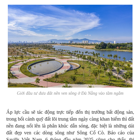
Giới đầu tư đưa đất nền ven sông ở Đà Nẵng vào tầm ngắm
Áp lực cầu sẽ tác động trực tiếp đến thị trường bất động sản,
trong bối cảnh quỹ đất lõi trung tâm ngày càng khan hiếm thì đất
nền đang nổi lên là phân khúc dẫn sóng, đặc biệt là những dải
đất đẹp ven các dòng sông như Sông Cổ Cò. Báo cáo của
Savills Việt Nam, 6 tháng đầu năm 2025 cũng cho thấy, thị