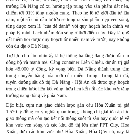
trường Đà Nẵng có xu hướng tập trung vào sản phẩm đất nền,
chiếm tới 91% tổng nguồn cung. Theo hé lộ từ giới đầu tư lâu
năm, một số chủ đầu tư lớn sẽ tung ra sản phẩm đẹp ven sông,
từng được xem là “của để dành” với quy hoạch hoàn chỉnh và
pháp lý minh bạch nhằm đón sóng ở thời điểm này. Đây là quỹ
đất hiếm hoi được quy hoạch từ nhiều năm về trước, nay không
còn dư địa ở Đà Nẵng.
Trợ lực cho tầm nhìn ấy là hệ thống hạ tầng đang được đầu tư
đồng bộ và mạnh mẽ. Cảng container Liên Chiểu, dự án trị giá
hơn 45.000 tỷ đồng, kỳ vọng biến Đà Nẵng thành trung tâm
trung chuyển hàng hóa mới của miền Trung. Trong khi đó,
tuyến đường sắt đô thị Đà Nẵng - Hội An đã được quy hoạch
trong chiến lược liên kết vùng, hứa hẹn kết nối các khu vực tăng
trưởng năng động về phía Nam.
Đặc biệt, cụm nút giao chiến lược gần cầu Hòa Xuân trị giá
1.570 tỷ đồng có ý nghĩa quan trọng, không chỉ giải tỏa áp lực
giao thông mà còn tạo kết nối thông suốt từ sân bay quốc tế về
khu vực ven sông và các khu đô thị lớn như FPT City, Hòa
Xuân, đưa các khu vực như Hòa Xuân, Hòa Qúy cũ, nay là