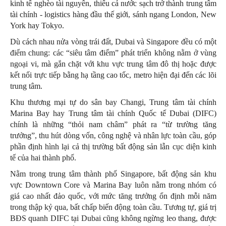
kinh tế nghèo tài nguyên, thiếu cả nước sạch trở thành trung tâm
tài chính - logistics hàng đầu thế giới, sánh ngang London, New
York hay Tokyo.
Dù cách nhau nửa vòng trái đất, Dubai và Singapore đều có một
điểm chung: các “siêu tâm điểm” phát triển không nằm ở vùng
ngoại vi, mà gắn chặt với khu vực trung tâm đô thị hoặc được
kết nối trực tiếp bằng hạ tầng cao tốc, metro hiện đại đến các lõi
trung tâm.
Khu thương mại tự do sân bay Changi, Trung tâm tài chính
Marina Bay hay Trung tâm tài chính Quốc tế Dubai (DIFC)
chính là những “thỏi nam châm” phát ra “từ trường tăng
trưởng”, thu hút dòng vốn, công nghệ và nhân lực toàn cầu, góp
phần định hình lại cả thị trường bất động sản lẫn cục diện kinh
tế của hai thành phố.
Nằm trong trung tâm thành phố Singapore, bất động sản khu
vực Downtown Core và Marina Bay luôn nằm trong nhóm có
giá cao nhất đảo quốc, với mức tăng trưởng ổn định mỗi năm
trong thập kỷ qua, bất chấp biến động toàn cầu. Tương tự, giá trị
BĐS quanh DIFC tại Dubai cũng không ngừng leo thang, được