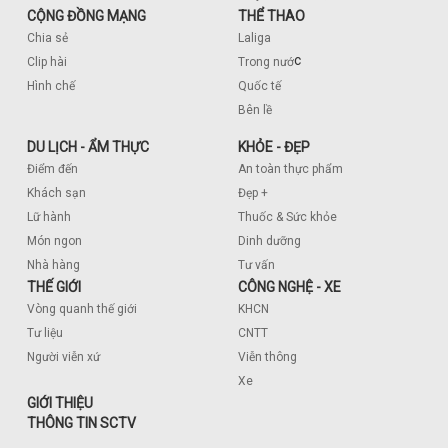
CỘNG ĐỒNG MẠNG
THỂ THAO
Chia sẻ
Laliga
c
Clip hài
Trong nướ
Hình chế
Quốc tế
Bên lề
DU LỊCH - ẨM THỰC
KHỎE - ĐẸP
Điểm đến
An toàn thực phẩm
Khách sạn
Đẹp +
Lữ hành
Thuốc & Sức khỏe
Món ngon
Dinh dưỡng
Nhà hàng
Tư vấn
THẾ GIỚI
CÔNG NGHỆ - XE
Vòng quanh thế giới
KHCN
Tư liệu
CNTT
Người viễn xứ
Viễn thông
Xe
GIỚI THIỆU
THÔNG TIN SCTV