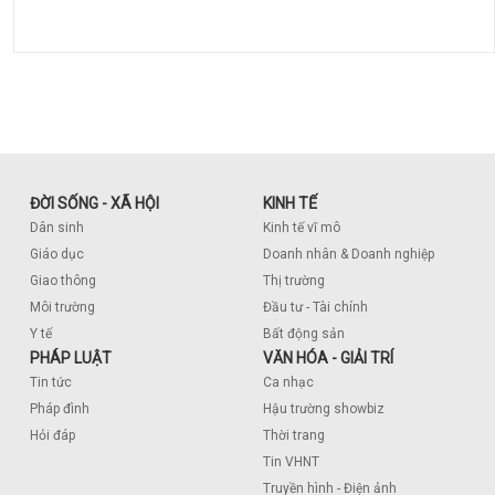
ĐỜI SỐNG - XÃ HỘI
KINH TẾ
Dân sinh
Kinh tế vĩ mô
Giáo dục
Doanh nhân & Doanh nghiệp
Giao thông
Thị trường
Môi trường
Đầu tư - Tài chính
Y tế
Bất động sản
PHÁP LUẬT
VĂN HÓA - GIẢI TRÍ
Tin tức
Ca nhạc
Pháp đình
Hậu trường showbiz
Hỏi đáp
Thời trang
Tin VHNT
Truyền hình - Điện ảnh