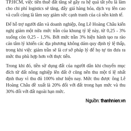
TP.HCM, việc tiền thuê đất tăng sẽ gây ra hệ quả tất yếu là làm
cho chi phí logistics sẽ tăng, đẩy giá hàng hóa, dịch vụ lên cao
và cuối cùng là làm suy giảm sức cạnh tranh của cả nền kinh tế.
Để hỗ trợ người dân và doanh nghiệp, ông Lê Hoàng Châu kiến
nghị giảm một nửa mức trần của khung tỷ lệ này, từ 0,25 - 3%
xuống còn 0,25 - 1,5%. Bởi mức trần 3% hiện hành tạo ra rào
cản tâm lý khiến các địa phương không dám quy định tỷ lệ thấp,
trong khi việc giảm trần sẽ là cơ sở pháp lý để họ tự tin đưa ra
mức thu phù hợp hơn với thực tiễn.
Trong khi đó, tiền sử dụng đất của người dân khi chuyển mục
đích từ đất nông nghiệp lên đất ở cũng nên thu một tỉ lệ nhất
định thay vì thu đủ 100% như hiện nay. Mức thu được ông Lê
Hoàng Châu đề xuất là 20% đối với đất trong hạn mức và thu
30% đối với đất ngoài hạn mức.
Nguồn:
thanhnien.vn