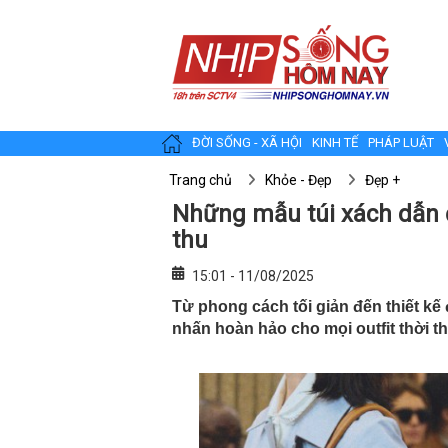
ĐỜI SỐNG - XÃ HỘI
KINH TẾ
PHÁP LUẬT
Trang chủ
Khỏe - Đẹp
Đẹp +
Những mẫu túi xách dẫn 
thu
15:01 - 11/08/2025
Từ phong cách tối giản đến thiết kế
nhấn hoàn hảo cho mọi outfit thời t