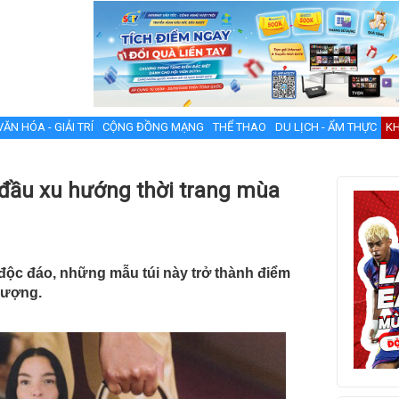
VĂN HÓA - GIẢI TRÍ
CỘNG ĐỒNG MẠNG
THỂ THAO
DU LỊCH - ẨM THỰC
KH
đầu xu hướng thời trang mùa
 độc đáo, những mẫu túi này trở thành điểm
hượng.