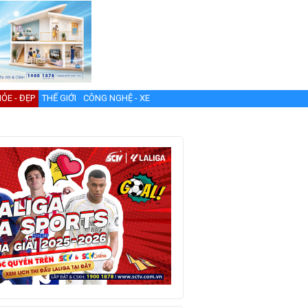
ỎE - ĐẸP
THẾ GIỚI
CÔNG NGHỆ - XE