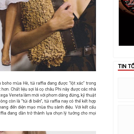
TIN T
 boho mùa Hè, túi raffia đang được "lột xác" trong
t hơn. Chất liệu sợi lá cọ châu Phi này được các nhà
ega Veneta làm mới với phom dáng đứng, kỹ thuật
g còn là “túi đi biển”, túi raffia nay có thể kết hợp
mang đến diện mạo mùa thu sành điệu. Với kết cấu
affia đang dần trở thành lựa chọn lý tưởng cho mọi