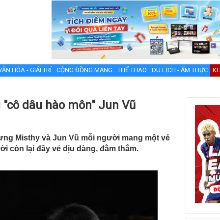
VĂN HÓA - GIẢI TRÍ
CỘNG ĐỒNG MẠNG
THỂ THAO
DU LỊCH - ẨM THỰC
KH
i "cô dâu hào môn" Jun Vũ
ưng Misthy và Jun Vũ mỗi người mang một vẻ
ời còn lại đầy vẻ dịu dàng, đằm thắm.