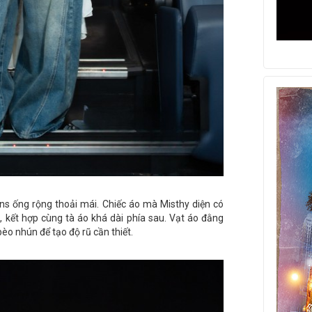
ans ống rộng thoải mái. Chiếc áo mà Misthy diện có
, kết hợp cùng tà áo khá dài phía sau. Vạt áo đằng
èo nhún để tạo độ rũ cần thiết.