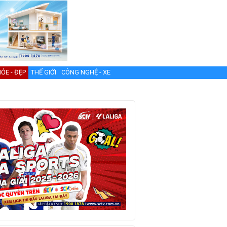
ỎE - ĐẸP
THẾ GIỚI
CÔNG NGHỆ - XE