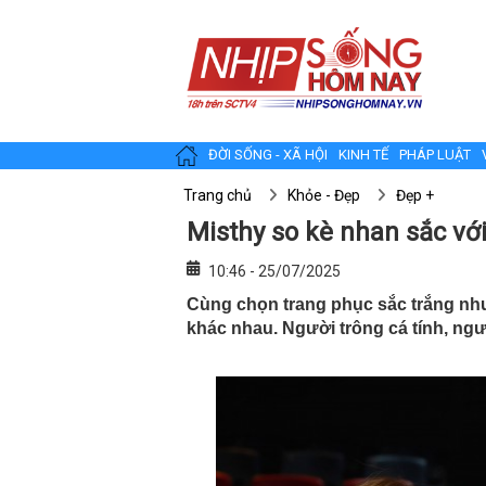
ĐỜI SỐNG - XÃ HỘI
KINH TẾ
PHÁP LUẬT
Trang chủ
Khỏe - Đẹp
Đẹp +
Misthy so kè nhan sắc vớ
10:46 - 25/07/2025
Cùng chọn trang phục sắc trắng nh
khác nhau. Người trông cá tính, ngư