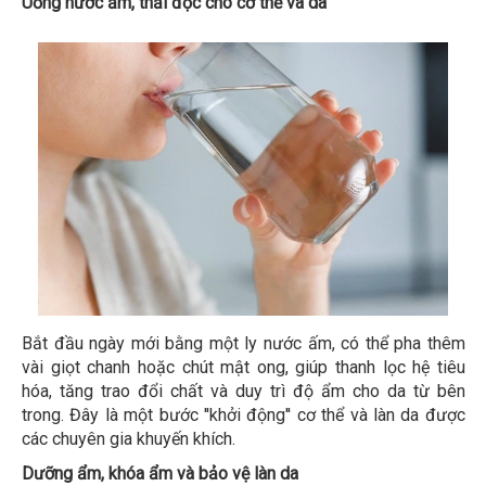
Uống nước ấm, thải độc cho cơ thể và da
Bắt đầu ngày mới bằng một ly nước ấm, có thể pha thêm
vài giọt chanh hoặc chút mật ong, giúp thanh lọc hệ tiêu
hóa, tăng trao đổi chất và duy trì độ ẩm cho da từ bên
trong. Đây là một bước ''khởi động'' cơ thể và làn da được
các chuyên gia khuyến khích.
Dưỡng ẩm, khóa ẩm và bảo vệ làn da