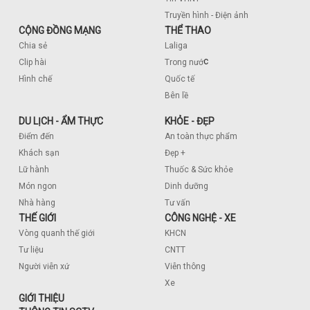
Truyền hình - Điện ảnh
CỘNG ĐỒNG MẠNG
THỂ THAO
Chia sẻ
Laliga
c
Clip hài
Trong nướ
Hình chế
Quốc tế
Bên lề
DU LỊCH - ẨM THỰC
KHỎE - ĐẸP
Điểm đến
An toàn thực phẩm
Khách sạn
Đẹp +
Lữ hành
Thuốc & Sức khỏe
Món ngon
Dinh dưỡng
Nhà hàng
Tư vấn
THẾ GIỚI
CÔNG NGHỆ - XE
Vòng quanh thế giới
KHCN
Tư liệu
CNTT
Người viễn xứ
Viễn thông
Xe
GIỚI THIỆU