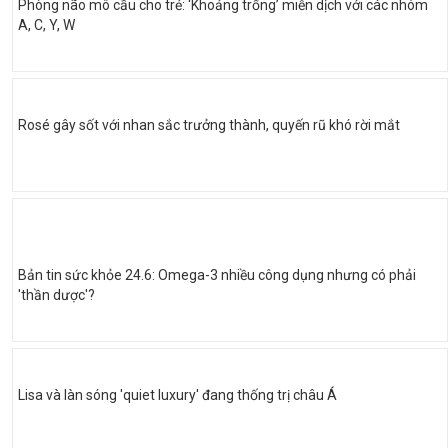
Phòng não mô cầu cho trẻ: ‘Khoảng trống’ miễn dịch với các nhóm
A, C, Y, W
Rosé gây sốt với nhan sắc trưởng thành, quyến rũ khó rời mắt
Bản tin sức khỏe 24.6: Omega-3 nhiều công dụng nhưng có phải
'thần dược'?
Lisa và làn sóng 'quiet luxury' đang thống trị châu Á