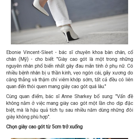
Ebonie Vincent-Sleet - bác sĩ chuyên khoa bàn chân, cổ
chân (Mỹ) - cho biết: ''Giày cao gót là một trong những
nguyên nhân phổ biến nhất gây đau mãn tính ở phụ nữ. Có
nhiều bệnh nhân bị u thần kinh, vẹo ngón cái, gãy xương do
căng thẳng và thậm chí viêm khớp sớm, tất cả đều có liên
quan đến thói quen mang giày cao gót quá lâu.''
Cùng quan điểm, bác sĩ Anne Sharkey bổ sung: ''Vấn đề
không nằm ở việc mang giày cao gót một lần cho dịp đặc
biệt, mà là hậu quả tích tụ sau nhiều năm dùng những đôi
giày không phù hợp''.
Chọn giày cao gót từ 5cm trở xuống