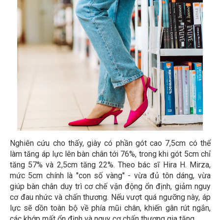
Nghiên cứu cho thấy, giày có phần gót cao 7,5cm có thể
làm tăng áp lực lên bàn chân tới 76%, trong khi gót 5cm chỉ
tăng 57% và 2,5cm tăng 22%. Theo bác sĩ Hira H. Mirza,
mức 5cm chính là ''con số vàng'' - vừa đủ tôn dáng, vừa
giúp bàn chân duy trì cơ chế vận động ổn định, giảm nguy
cơ đau nhức và chấn thương. Nếu vượt quá ngưỡng này, áp
lực sẽ dồn toàn bộ về phía mũi chân, khiến gân rút ngắn,
các khớp mất ổn định và nguy cơ chấn thương gia tăng.