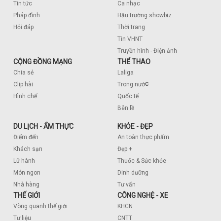
Tin tức
Ca nhạc
Pháp đình
Hậu trường showbiz
Hỏi đáp
Thời trang
Tin VHNT
Truyền hình - Điện ảnh
CỘNG ĐỒNG MẠNG
THỂ THAO
Chia sẻ
Laliga
c
Clip hài
Trong nướ
Hình chế
Quốc tế
Bên lề
DU LỊCH - ẨM THỰC
KHỎE - ĐẸP
Điểm đến
An toàn thực phẩm
Khách sạn
Đẹp +
Lữ hành
Thuốc & Sức khỏe
Món ngon
Dinh dưỡng
Nhà hàng
Tư vấn
THẾ GIỚI
CÔNG NGHỆ - XE
Vòng quanh thế giới
KHCN
Tư liệu
CNTT