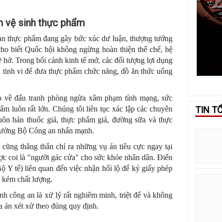
n vệ sinh thực phẩm
toàn thực phẩm đang gây bức xúc dư luận, thượng tướng
o biết Quốc hội không ngừng hoàn thiện thể chế, hệ
ẽ hở. Trong bối cảnh kinh tế mở, các đối tượng lợi dụng
ạn tinh vi để đưa thực phẩm chức năng, đồ ăn thức uống
ảo về đấu tranh phòng ngừa xâm phạm tính mạng, sức
TIN T
ẩm luôn rất lớn. Chúng tôi liên tục xác lập các chuyên
buôn bán thuốc giả, thực phẩm giả, đường sữa và thực
trưởng Bộ Công an nhấn mạnh.
ũng thẳng thắn chỉ ra những vụ án tiêu cực ngay tại
ợc coi là "người gác cửa" cho sức khỏe nhân dân. Điển
ộ Y tế) liên quan đến việc nhận hối lộ để ký giấy phép
 kém chất lượng.
 công an là xử lý rất nghiêm minh, triệt để và không
a án xét xử theo đúng quy định.