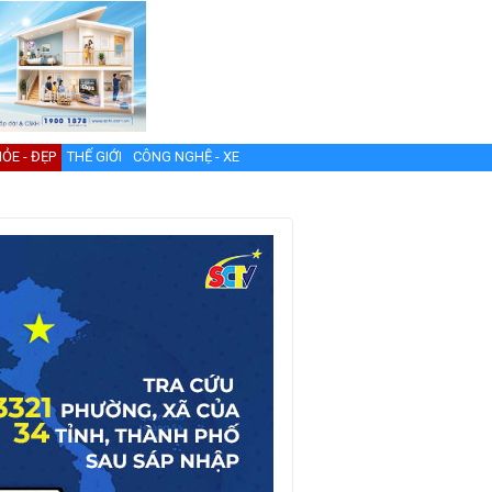
ỎE - ĐẸP
THẾ GIỚI
CÔNG NGHỆ - XE