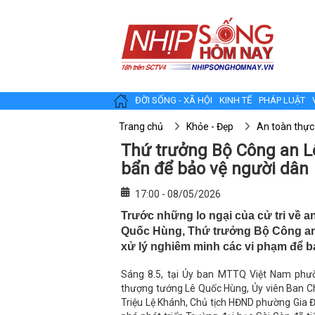
ĐỜI SỐNG - XÃ HỘI
KINH TẾ
PHÁP LUẬT
Trang chủ
Khỏe - Đẹp
An toàn thự
Thứ trưởng Bộ Công an L
bẩn để bảo vệ người dân
17:00 - 08/05/2026
Trước những lo ngại của cử tri về 
Quốc Hùng, Thứ trưởng Bộ Công an 
xử lý nghiêm minh các vi phạm để b
Sáng 8.5, tại Ủy ban MTTQ Việt Nam phư
thượng tướng Lê Quốc Hùng, Ủy viên Ban C
Triệu Lệ Khánh, Chủ tịch HĐND phường Gia Đ