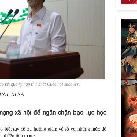
o kết quả kỳ họp thứ nhất Quốc hội khóa XVI
ẢNH: NI NA
mạng xã hội để ngăn chặn bạo lực học
cho biết tuy có xu hướng giảm về số vụ nhưng mức độ
 hại đến tính mạng.