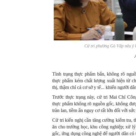
Cử tri phường Gò Vấp nêu ý ki
Tình trạng thực phẩm bẩn, không rõ nguồ
thực phẩm kém chất lượng xuất hiện từ ch
thị, thậm chí cả cơ sở y tế... khiến người 
Trước thực trạng này, cử tri Mai Chí Cô
thực phẩm không rõ nguồn gốc, không được
tràn lan, tiềm ẩn nguy cơ rất lớn đối với s
Cử tri kiến nghị cần tăng cường kiểm tra, t
ăn cho trường học, khu công nghiệp; xử l
gốc, ứng dụng công nghệ để người dân có t