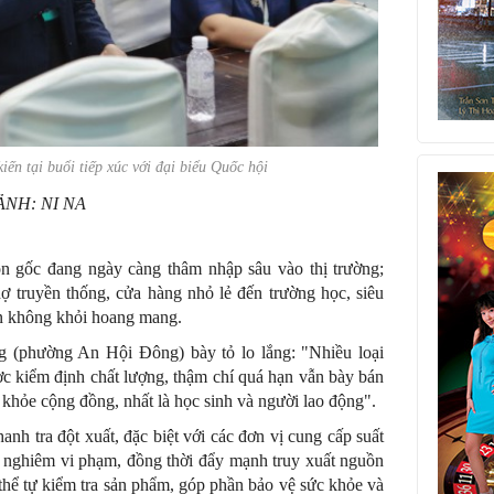
ến tại buổi tiếp xúc với đại biểu Quốc hội
ẢNH: NI NA
n gốc đang ngày càng thâm nhập sâu vào thị trường;
ợ truyền thống, cửa hàng nhỏ lẻ đến trường học, siêu
dân không khỏi hoang mang.
ng (phường An Hội Đông) bày tỏ lo lắng: "Nhiều loại
 kiểm định chất lượng, thậm chí quá hạn vẫn bày bán
ức khỏe cộng đồng, nhất là học sinh và người lao động".
hanh tra đột xuất, đặc biệt với các đơn vị cung cấp suất
ý nghiêm vi phạm, đồng thời đẩy mạnh truy xuất nguồn
hể tự kiểm tra sản phẩm, góp phần bảo vệ sức khỏe và