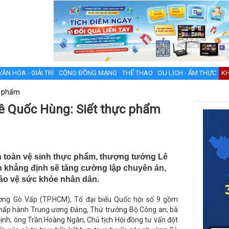
VĂN HÓA - GIẢI TRÍ
CỘNG ĐỒNG MẠNG
THỂ THAO
DU LỊCH - ẨM THỰC
KH
c phẩm
ê Quốc Hùng: Siết thực phẩm
an toàn vệ sinh thực phẩm, thượng tướng Lê
khẳng định sẽ tăng cường lập chuyên án,
ảo vệ sức khỏe nhân dân.
ờng Gò Vấp (TP.HCM), Tổ đại biểu Quốc hội số 9 gồm
hấp hành Trung ương Đảng, Thứ trưởng Bộ Công an; bà
ịnh; ông Trần Hoàng Ngân, Chủ tịch Hội đồng tư vấn đột