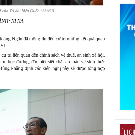
ri của Tổ đại biểu Quốc hội số 9
ẢNH: NI NA
 Hoàng Ngân đã thông tin đến cử tri những kết quả quan
XVI.
ử tri liên quan đến chính sách về thuế, an sinh xã hội,
ực học đường, đặc biệt siết chặt an toàn vệ sinh thực
ng khẳng định các kiến nghị này sẽ được tổng hợp