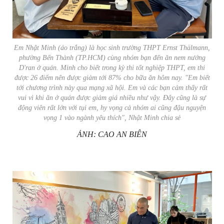
Em Nhật Minh (áo trắng) là học sinh trường THPT Ernst Thälmann,
phường Bến Thành (TP.HCM) cùng nhóm bạn đến ăn nem nướng
D'ran ở quán. Minh cho biết trong kỳ thi tốt nghiệp THPT, em thi
được 26 điểm nên được giảm tới 87% cho bữa ăn hôm nay. "Em biết
tới chương trình này qua mạng xã hội. Em và các bạn cảm thấy rất
vui vì khi ăn ở quán được giảm giá nhiều như vậy. Đây cũng là sự
động viên rất lớn với tụi em, hy vọng cả nhóm ai cũng đậu nguyện
vọng 1 vào ngành yêu thích", Nhật Minh chia sẻ
ẢNH: CAO AN BIÊN