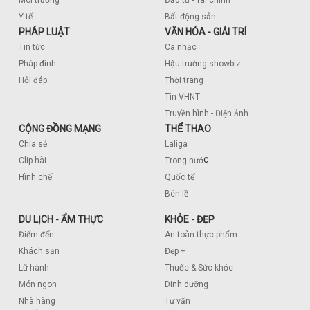
Y tế
Bất động sản
PHÁP LUẬT
VĂN HÓA - GIẢI TRÍ
Tin tức
Ca nhạc
Pháp đình
Hậu trường showbiz
Hỏi đáp
Thời trang
Tin VHNT
Truyền hình - Điện ảnh
CỘNG ĐỒNG MẠNG
THỂ THAO
Chia sẻ
Laliga
c
Clip hài
Trong nướ
Hình chế
Quốc tế
Bên lề
DU LỊCH - ẨM THỰC
KHỎE - ĐẸP
Điểm đến
An toàn thực phẩm
Khách sạn
Đẹp +
Lữ hành
Thuốc & Sức khỏe
Món ngon
Dinh dưỡng
Nhà hàng
Tư vấn