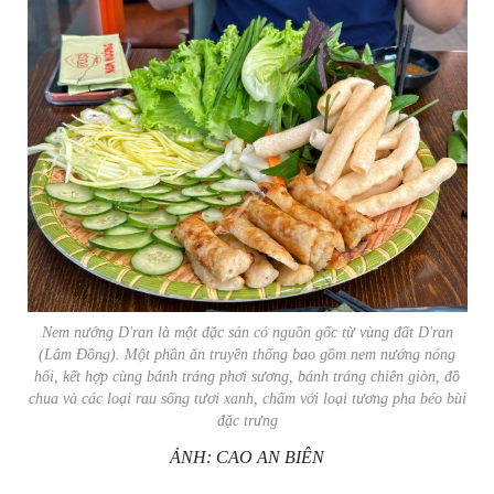
Nem nướng D'ran là một đặc sản có nguồn gốc từ vùng đất D'ran
(Lâm Đồng). Một phần ăn truyền thống bao gồm nem nướng nóng
hổi, kết hợp cùng bánh tráng phơi sương, bánh tráng chiên giòn, đồ
chua và các loại rau sống tươi xanh, chấm với loại tương pha béo bùi
đặc trưng
ẢNH: CAO AN BIÊN