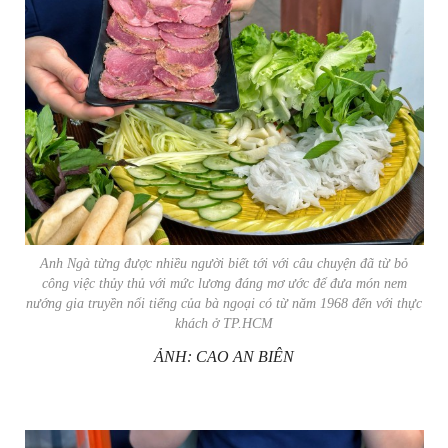
Anh Ngà từng được nhiều người biết tới với câu chuyện đã từ bỏ
công việc thủy thủ với mức lương đáng mơ ước để đưa món nem
nướng gia truyền nổi tiếng của bà ngoại có từ năm 1968 đến với thực
khách ở TP.HCM
ẢNH: CAO AN BIÊN