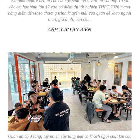
Đa phần người đến là các em học sinh lớp 9 vừa thi vào lớp 10 và
các em học sinh lớp 12 vừa có điểm thi tốt nghiệp THPT 2026 mang
bảng điểm đến theo chương trình khuyến mãi của quán để khao người
thân, gia đình, bạn bè...
ẢNH: CAO AN BIÊN
Quán ăn có 3 tầng, tuy nhiên các tầng đều có khách ngồi chật kín các