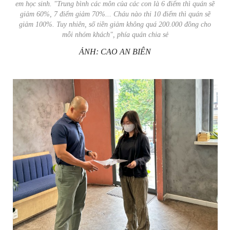
em học sinh. "Trung bình các môn của các con là 6 điểm thì quán sẽ
giảm 60%, 7 điểm giảm 70%... Cháu nào thi 10 điểm thì quán sẽ
giảm 100%. Tuy nhiên, số tiền giảm không quá 200.000 đồng cho
mỗi nhóm khách", phía quán chia sẻ
ẢNH: CAO AN BIÊN