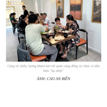
Càng về chiều, lượng khách kéo tới quán càng đông và chưa có dấu
hiệu "hạ nhiệt"
ẢNH: CAO AN BIÊN