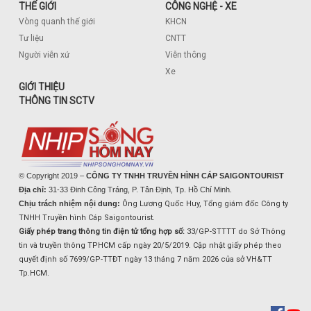
THẾ GIỚI
CÔNG NGHỆ - XE
Vòng quanh thế giới
KHCN
Tư liệu
CNTT
Người viễn xứ
Viễn thông
Xe
GIỚI THIỆU
THÔNG TIN SCTV
© Copyright 2019 –
CÔNG TY TNHH TRUYỀN HÌNH CÁP SAIGONTOURIST
Địa chỉ:
31-33 Đinh Công Tráng, P. Tân Định, Tp. Hồ Chí Minh.
Chịu trách nhiệm nội dung:
Ông Lương Quốc Huy, Tổng giám đốc Công ty
TNHH Truyền hình Cáp Saigontourist.
Giấy phép trang thông tin điện tử tổng hợp số:
33/GP-STTTT do Sở Thông
tin và truyền thông TPHCM cấp ngày 20/5/2019. Cập nhật giấy phép theo
quyết định số 7699/GP-TTĐT ngày 13 tháng 7 năm 2026 của sở VH&TT
Tp.HCM.