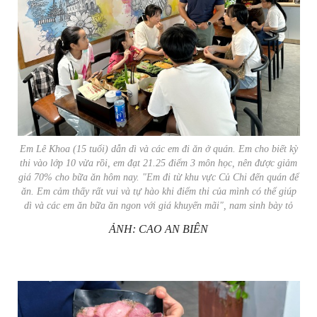
Em Lê Khoa (15 tuổi) dẫn dì và các em đi ăn ở quán. Em cho biết kỳ
thi vào lớp 10 vừa rồi, em đạt 21.25 điểm 3 môn học, nên được giảm
giá 70% cho bữa ăn hôm nay. "Em đi từ khu vực Củ Chi đến quán để
ăn. Em cảm thấy rất vui và tự hào khi điểm thi của mình có thể giúp
dì và các em ăn bữa ăn ngon với giá khuyến mãi", nam sinh bày tỏ
ẢNH: CAO AN BIÊN