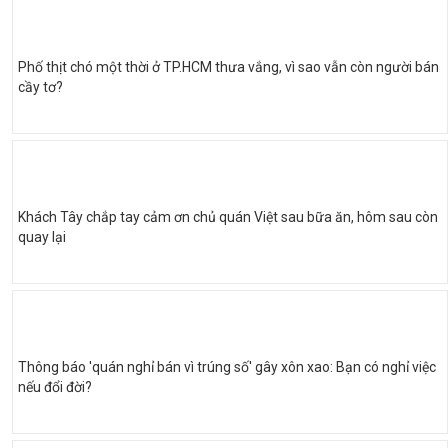
Phố thịt chó một thời ở TP.HCM thưa vắng, vì sao vẫn còn người bán
cầy tơ?
Khách Tây chắp tay cảm ơn chủ quán Việt sau bữa ăn, hôm sau còn
quay lại
Thông báo 'quán nghỉ bán vì trúng số' gây xôn xao: Bạn có nghỉ việc
nếu đổi đời?