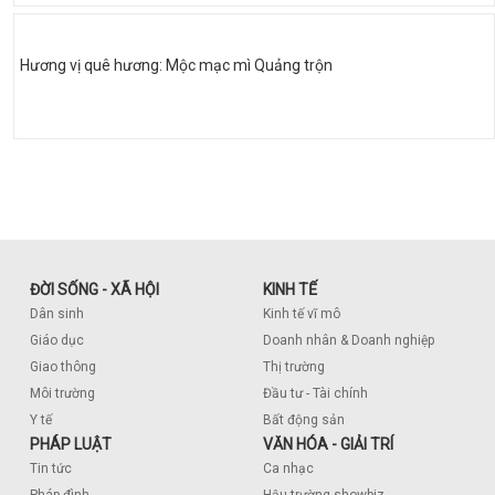
Hương vị quê hương: Mộc mạc mì Quảng trộn
ĐỜI SỐNG - XÃ HỘI
KINH TẾ
Dân sinh
Kinh tế vĩ mô
Giáo dục
Doanh nhân & Doanh nghiệp
Giao thông
Thị trường
Môi trường
Đầu tư - Tài chính
Y tế
Bất động sản
PHÁP LUẬT
VĂN HÓA - GIẢI TRÍ
Tin tức
Ca nhạc