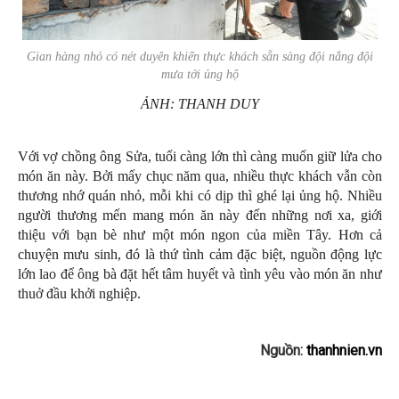
Gian hàng nhỏ có nét duyên khiến thực khách sẵn sàng đội nắng đội
mưa tới ủng hộ
ẢNH: THANH DUY
Với vợ chồng ông Sửa, tuổi càng lớn thì càng muốn giữ lửa cho
món ăn này. Bởi mấy chục năm qua, nhiều thực khách vẫn còn
thương nhớ quán nhỏ, mỗi khi có dịp thì ghé lại ủng hộ. Nhiều
người thương mến mang món ăn này đến những nơi xa, giới
thiệu với bạn bè như một món ngon của miền Tây. Hơn cả
chuyện mưu sinh, đó là thứ tình cảm đặc biệt, nguồn động lực
lớn lao để ông bà đặt hết tâm huyết và tình yêu vào món ăn như
thuở đầu khởi nghiệp.
Nguồn:
thanhnien.vn