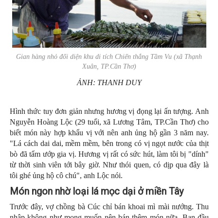
Gian hàng nhỏ đối diện khu di tích Chiến thắng Tầm Vu (xã Thạnh
Xuân, TP.Cần Thơ)
ẢNH: THANH DUY
Hình thức tuy đơn giản nhưng hương vị đọng lại ấn tượng. Anh
Nguyễn Hoàng Lộc (29 tuổi, xã Lương Tâm, TP.Cần Thơ) cho
biết món này hợp khẩu vị với nên anh ủng hộ gần 3 năm nay.
"Lá cách dai dai, mềm mềm, bên trong có vị ngọt nước của thịt
bò đã tẩm ướp gia vị. Hương vị rất có sức hút, làm tôi bị "dính"
từ thời sinh viên tới bây giờ. Như thói quen, có dịp qua đây là
tôi ghé ủng hộ cô chú", anh Lộc nói.
Món ngon nhờ loại lá mọc dại ở miền Tây
Trước đây, vợ chồng bà Cúc chỉ bán khoai mì mài nướng. Thu
nhập không như mong muốn nên bán thêm món nữa. Ban đầu