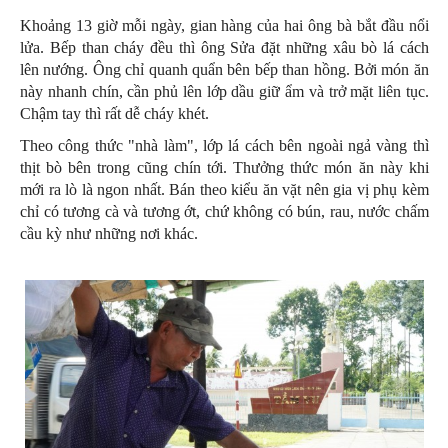
Khoảng 13 giờ mỗi ngày, gian hàng của hai ông bà bắt đầu nổi
lửa. Bếp than cháy đều thì ông Sửa đặt những xâu bò lá cách
lên nướng. Ông chỉ quanh quẩn bên bếp than hồng. Bởi món ăn
này nhanh chín, cần phủ lên lớp dầu giữ ẩm và trở mặt liên tục.
Chậm tay thì rất dễ cháy khét.
Theo công thức "nhà làm", lớp lá cách bên ngoài ngả vàng thì
thịt bò bên trong cũng chín tới. Thưởng thức món ăn này khi
mới ra lò là ngon nhất. Bán theo kiểu ăn vặt nên gia vị phụ kèm
chỉ có tương cà và tương ớt, chứ không có bún, rau, nước chấm
cầu kỳ như những nơi khác.