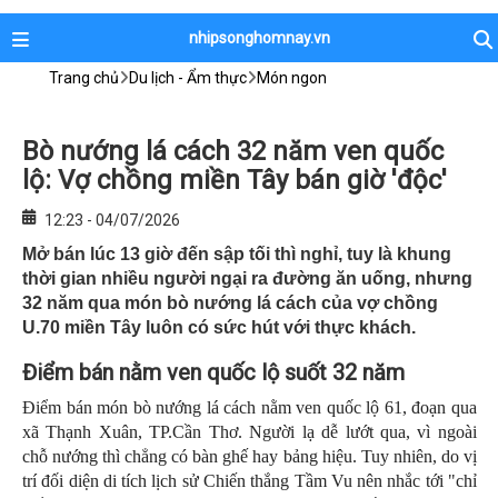
nhipsonghomnay.vn
Trang chủ
Du lịch - Ẩm thực
Món ngon
Bò nướng lá cách 32 năm ven quốc
lộ: Vợ chồng miền Tây bán giờ 'độc'
12:23 - 04/07/2026
Mở bán lúc 13 giờ đến sập tối thì nghỉ, tuy là khung
thời gian nhiều người ngại ra đường ăn uống, nhưng
32 năm qua món bò nướng lá cách của vợ chồng
U.70 miền Tây luôn có sức hút với thực khách.
Điểm bán nằm ven quốc lộ suốt 32 năm
Điểm bán món bò nướng lá cách nằm ven quốc lộ 61, đoạn qua
xã Thạnh Xuân, TP.Cần Thơ. Người lạ dễ lướt qua, vì ngoài
chỗ nướng thì chẳng có bàn ghế hay bảng hiệu. Tuy nhiên, do vị
trí đối diện di tích lịch sử Chiến thắng Tầm Vu nên nhắc tới "chỉ