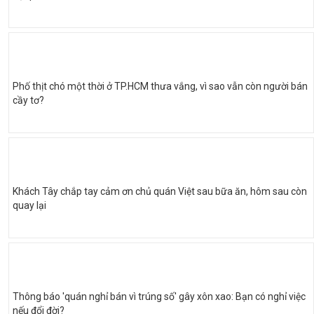
Phố thịt chó một thời ở TP.HCM thưa vắng, vì sao vẫn còn người bán
cầy tơ?
Khách Tây chắp tay cảm ơn chủ quán Việt sau bữa ăn, hôm sau còn
quay lại
Thông báo 'quán nghỉ bán vì trúng số' gây xôn xao: Bạn có nghỉ việc
nếu đổi đời?