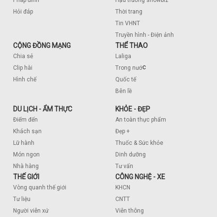
Pháp đình
Hậu trường showbiz
Hỏi đáp
Thời trang
Tin VHNT
Truyền hình - Điện ảnh
CỘNG ĐỒNG MẠNG
THỂ THAO
Chia sẻ
Laliga
c
Clip hài
Trong nướ
Hình chế
Quốc tế
Bên lề
DU LỊCH - ẨM THỰC
KHỎE - ĐẸP
Điểm đến
An toàn thực phẩm
Khách sạn
Đẹp +
Lữ hành
Thuốc & Sức khỏe
Món ngon
Dinh dưỡng
Nhà hàng
Tư vấn
THẾ GIỚI
CÔNG NGHỆ - XE
Vòng quanh thế giới
KHCN
Tư liệu
CNTT
Người viễn xứ
Viễn thông