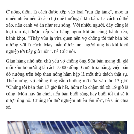
Ở nông thôn, lá cách được xếp vào loại "rau tập tàng", mọc tự
nhiên nhiều nên ở các chợ quê thường ít khi bán. Lá cách có thể
xào, nấu canh và ăn như rau sống. Với nhiều người, đây cũng là
loại rau dại được xếp vào hàng ngon khi ăn cùng bánh xèo,
bánh khọt. "Thấy vừa lạ vừa quen nên vợ chồng tôi thử bán bò
nướng với lá cách. May mắn được mọi người ủng hộ khi khởi
nghiệp tới bây giờ luôn", bà Cúc nói.
Gian hàng nhỏ nên chủ yếu vợ chồng ông Sửa bán mang đi, giá
mỗi xâu bò nướng lá cách 7.000 đồng. Giữa trưa nắng, việc bán
đồ nướng trên bếp than nóng hầm hập là một thử thách thật sự.
Thế nhưng, vợ chồng ông vẫn chuộng mở cửa vào lúc 13 giờ.
"Chúng tôi bán tầm 17 giờ là hết, hôm nào chậm thì tới 19 giờ là
cùng. Món này ăn chơi, nếu bán buổi sáng hay buổi tối thì sẽ ít
được ủng hộ. Chúng tôi thử nghiệm nhiều lần rồi", bà Cúc chia
sẻ.