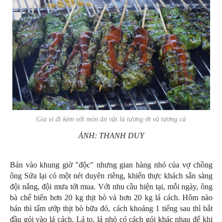
Gia vị đi kèm với món ăn vặt là tương ớt và tương cà
ẢNH: THANH DUY
Bán vào khung giờ "độc" nhưng gian hàng nhỏ của vợ chồng
ông Sửa lại có một nét duyên riêng, khiến thực khách sẵn sàng
đội nắng, đội mưa tới mua. Với nhu cầu hiện tại, mỗi ngày, ông
bà chế biến hơn 20 kg thịt bò và hơn 20 kg lá cách. Hôm nào
bán thì tẩm ướp thịt bò bữa đó, cách khoảng 1 tiếng sau thì bắt
đầu gói vào lá cách. Lá to, lá nhỏ có cách gói khác nhau để khi