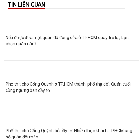
TIN LIÊN QUAN
Nếu được đưa một quán đã đóng cửa ở TP.HCM quay trở lại, bạn
chọn quán nào?
Phố thịt chó Cống Quỳnh ở TP.HCM thành 'phố thịt dê': Quán cuối
cùng ngừng bán cầy tơ
Phố thịt chó Cống Quỳnh bỏ cầy tơ: Nhiều thực khách TP.HCM ủng
hộ quán đổi món