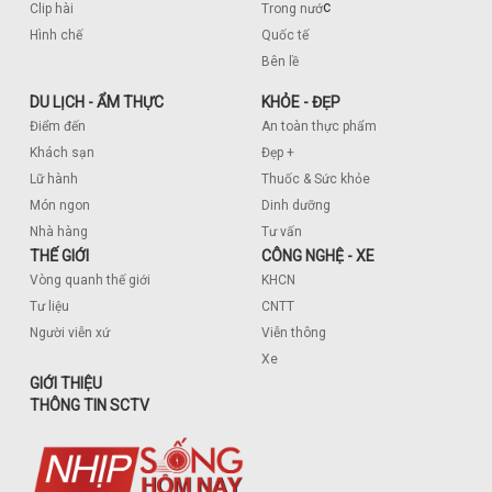
c
Clip hài
Trong nướ
Hình chế
Quốc tế
Bên lề
DU LỊCH - ẨM THỰC
KHỎE - ĐẸP
Điểm đến
An toàn thực phẩm
Khách sạn
Đẹp +
Lữ hành
Thuốc & Sức khỏe
Món ngon
Dinh dưỡng
Nhà hàng
Tư vấn
THẾ GIỚI
CÔNG NGHỆ - XE
Vòng quanh thế giới
KHCN
Tư liệu
CNTT
Người viễn xứ
Viễn thông
Xe
GIỚI THIỆU
THÔNG TIN SCTV