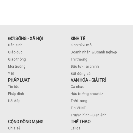
ĐỜI SỐNG - XÃ HỘI
KINH TẾ
Dân sinh
Kinh tế vĩ mô
Giáo dục
Doanh nhân & Doanh nghiệp
Giao thông
Thị trường
Môi trường
Đầu tư - Tài chính
Y tế
Bất động sản
PHÁP LUẬT
VĂN HÓA - GIẢI TRÍ
Tin tức
Ca nhạc
Pháp đình
Hậu trường showbiz
Hỏi đáp
Thời trang
Tin VHNT
Truyền hình - Điện ảnh
CỘNG ĐỒNG MẠNG
THỂ THAO
Chia sẻ
Laliga